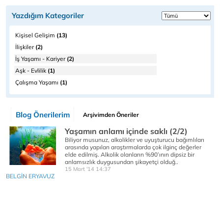
Yazdığım Kategoriler
Kişisel Gelişim
(13)
İlişkiler
(2)
İş Yaşamı - Kariyer
(2)
Aşk - Evlilik
(1)
Çalışma Yaşamı
(1)
Blog Önerilerim
Arşivimden Öneriler
Yaşamın anlamı içinde saklı (2/2)
Biliyor musunuz, alkolikler ve uyuşturucu bağımlıları
arasında yapılan araştırmalarda çok ilginç değerler
elde edilmiş. Alkolik olanların %90’ının dipsiz bir
anlamsızlık duygusundan şikayetçi olduğ..
15 Mart '14 14:37
BELGİN ERYAVUZ