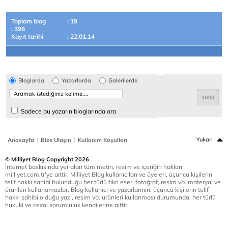
Toplam blog
: 19
: 396
Kayıt tarihi
: 22.01.14
Bloglarda
Yazarlarda
Galerilerde
Sadece bu yazarın bloglarında ara
|
|
Yukarı
Anasayfa
Bize Ulaşın
Kullanım Koşulları
© Milliyet Blog Copyright 2026
İnternet baskısında yer alan tüm metin, resim ve içeriğin hakları
milliyet.com.tr'ye aittir. Milliyet Blog kullanıcıları ve üyeleri, üçüncü kişilerin
telif hakkı sahibi bulunduğu her türlü fikri eser, fotoğraf, resim vb. materyal ve
ürünleri kullanamazlar. Blog kullanıcı ve yazarlarının, üçüncü kişilerin telif
hakkı sahibi olduğu yazı, resim vb. ürünleri kullanması durumunda, her türlü
hukuki ve cezai sorumluluk kendilerine aittir.