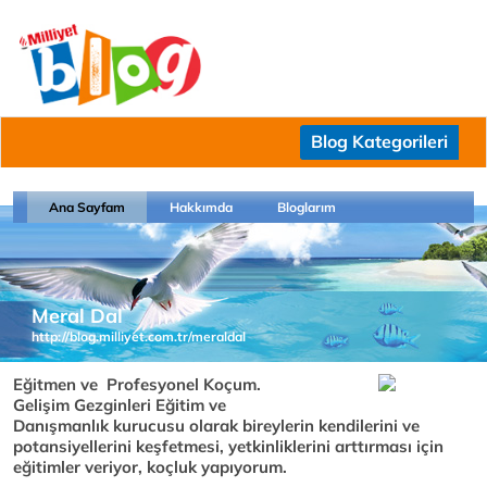
Blog Kategorileri
Ana Sayfam
Hakkımda
Bloglarım
Meral Dal
http://blog.milliyet.com.tr/meraldal
Eğitmen ve Profesyonel Koçum.
Gelişim Gezginleri Eğitim ve
Danışmanlık kurucusu olarak bireylerin kendilerini ve
potansiyellerini keşfetmesi, yetkinliklerini arttırması için
eğitimler veriyor, koçluk yapıyorum.