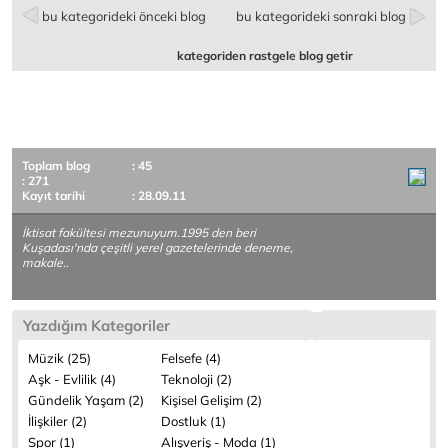
bu kategorideki önceki blog
bu kategorideki sonraki blog
kategoriden rastgele blog getir
Toplam blog
: 45
: 271
Kayıt tarihi
: 28.09.11
İktisat fakültesi mezunuyum.1995 den beri
Kuşadası'nda çeşitli yerel gazetelerinde deneme,
makale..
Yazdığım Kategoriler
Müzik (25)
Felsefe (4)
Aşk - Evlilik (4)
Teknoloji (2)
Gündelik Yaşam (2)
Kişisel Gelişim (2)
İlişkiler (2)
Dostluk (1)
Spor (1)
Alışveriş - Moda (1)