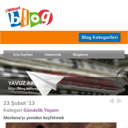
Blog Kategorileri
Ana Sayfam
Hakkımda
Bloglarım
YAVUZ AKGUN
http://blog.milliyet.com.tr/
23 Şubat '13
Kategori
Gündelik Yaşam
Mevlana'yı yeniden keşfetmek