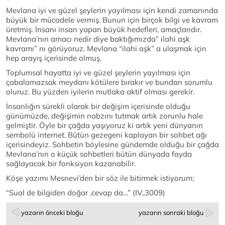
Mevlana iyi ve güzel şeylerin yayılması için kendi zamanında
büyük bir mücadele vermiş. Bunun için birçok bilgi ve kavram
üretmiş. İnsanı insan yapan büyük hedefleri, amaçlarıdır.
Mevlana’nın amacı nedir diye baktığımızda” ilahi aşk
kavramı” nı görüyoruz. Mevlana “ilahi aşk” a ulaşmak için
hep arayış içerisinde olmuş.
Toplumsal hayatta iyi ve güzel şeylerin yayılması için
çabalamazsak meydanı kötülere bırakır ve bundan sorumlu
oluruz. Bu yüzden iyilerin mutlaka aktif olması gerekir.
İnsanlığın sürekli olarak bir değişim içerisinde olduğu
günümüzde, değişimin nabzını tutmak artık zorunlu hale
gelmiştir. Öyle bir çağda yaşıyoruz ki artık yeni dünyanın
sembolü internet. Bütün gezegeni kaplayan bir sohbet ağı
içerisindeyiz. Sohbetin böylesine gündemde olduğu bir çağda
Mevlana’nın o küçük sohbetleri bütün dünyada fayda
sağlayacak bir fonksiyon kazanabilir.
Köşe yazımı Mesnevi’den bir söz ile bitirmek istiyorum;
“Sual de bilgiden doğar ,cevap da…” (IV.,3009)
yazarın önceki bloğu
yazarın sonraki bloğu