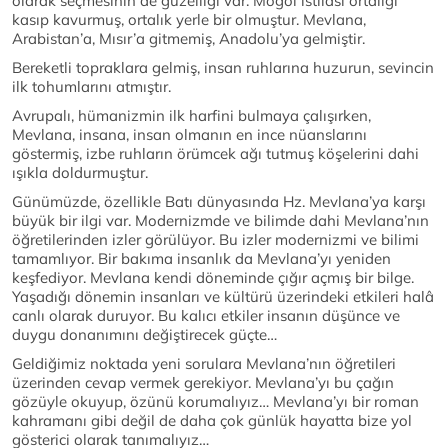
olarak seçmesinin de güzelliği var. Moğol istilası ortalığı
kasıp kavurmuş, ortalık yerle bir olmuştur. Mevlana,
Arabistan’a, Mısır’a gitmemiş, Anadolu’ya gelmiştir.
Bereketli topraklara gelmiş, insan ruhlarına huzurun, sevincin
ilk tohumlarını atmıştır.
Avrupalı, hümanizmin ilk harfini bulmaya çalışırken,
Mevlana, insana, insan olmanın en ince nüanslarını
göstermiş, izbe ruhların örümcek ağı tutmuş köşelerini dahi
ışıkla doldurmuştur.
Günümüzde, özellikle Batı dünyasında Hz. Mevlana’ya karşı
büyük bir ilgi var. Modernizmde ve bilimde dahi Mevlana’nın
öğretilerinden izler görülüyor. Bu izler modernizmi ve bilimi
tamamlıyor. Bir bakıma insanlık da Mevlana’yı yeniden
keşfediyor. Mevlana kendi döneminde çığır açmış bir bilge.
Yaşadığı dönemin insanları ve kültürü üzerindeki etkileri halâ
canlı olarak duruyor. Bu kalıcı etkiler insanın düşünce ve
duygu donanımını değiştirecek güçte…
Geldiğimiz noktada yeni sorulara Mevlana’nın öğretileri
üzerinden cevap vermek gerekiyor. Mevlana’yı bu çağın
gözüyle okuyup, özünü korumalıyız… Mevlana’yı bir roman
kahramanı gibi değil de daha çok günlük hayatta bize yol
gösterici olarak tanımalıyız…