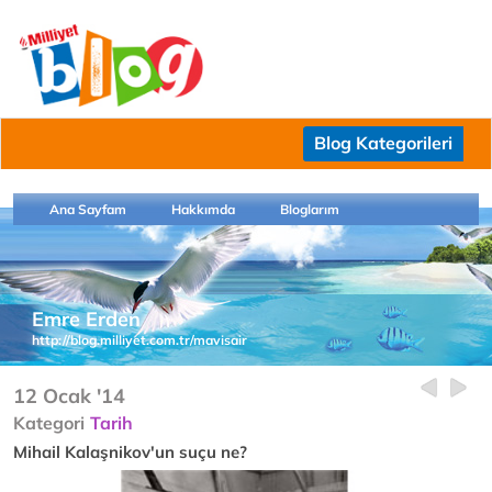
Blog Kategorileri
Ana Sayfam
Hakkımda
Bloglarım
Emre Erden
http://blog.milliyet.com.tr/mavisair
12 Ocak '14
Kategori
Tarih
Mihail Kalaşnikov'un suçu ne?