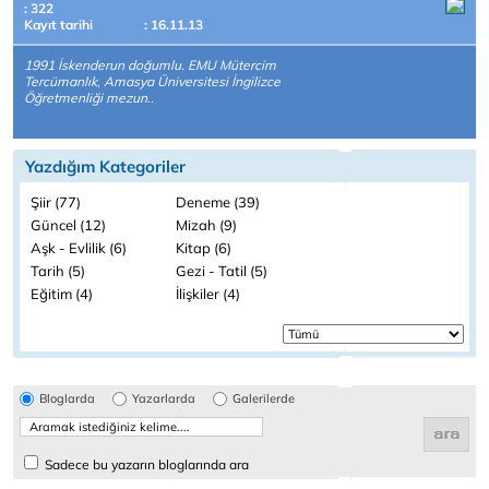
: 322
Kayıt tarihi
: 16.11.13
1991 İskenderun doğumlu. EMU Mütercim
Tercümanlık, Amasya Üniversitesi İngilizce
Öğretmenliği mezun..
Yazdığım Kategoriler
Şiir (77)
Deneme (39)
Güncel (12)
Mizah (9)
Aşk - Evlilik (6)
Kitap (6)
Tarih (5)
Gezi - Tatil (5)
Eğitim (4)
İlişkiler (4)
Bloglarda
Yazarlarda
Galerilerde
Sadece bu yazarın bloglarında ara