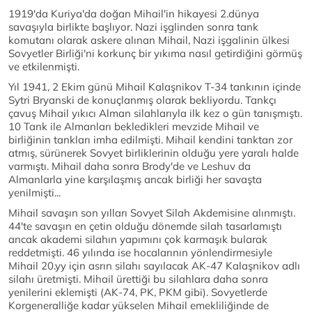
1919'da Kuriya'da doğan Mihail'in hikayesi 2.dünya
savaşıyla birlikte başlıyor. Nazi işglinden sonra tank
komutanı olarak askere alınan Mihail, Nazi işgalinin ülkesi
Sovyetler Birliği'ni korkunç bir yıkıma nasıl getirdiğini görmüş
ve etkilenmişti.
Yıl 1941, 2 Ekim günü Mihail Kalaşnikov T-34 tankının içinde
Sytri Bryanski de konuçlanmış olarak bekliyordu. Tankçı
çavuş Mihail yıkıcı Alman silahlarıyla ilk kez o gün tanışmıştı.
10 Tank ile Almanları bekledikleri mevzide Mihail ve
birliğinin tankları imha edilmişti. Mihail kendini tanktan zor
atmış, sürünerek Sovyet birliklerinin olduğu yere yaralı halde
varmıştı. Mihail daha sonra Brody'de ve Leshuv da
Almanlarla yine karşılaşmış ancak birliği her savaşta
yenilmişti...
Mihail savaşın son yılları Sovyet Silah Akdemisine alınmıştı.
44'te savaşın en çetin olduğu dönemde silah tasarlamıştı
ancak akademi silahın yapımını çok karmaşık bularak
reddetmişti. 46 yılında ise hocalarının yönlendirmesiyle
Mihail 20.yy için asrın silahı sayılacak AK-47 Kalaşnikov adlı
silahı üretmişti. Mihail ürettiği bu silahlara daha sonra
yenilerini eklemişti (AK-74, PK, PKM gibi). Sovyetlerde
Korgeneralliğe kadar yükselen Mihail emekliliğinde de