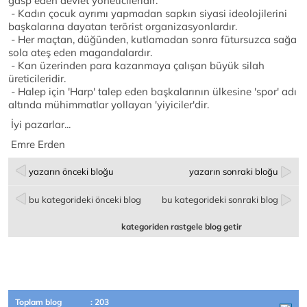
gasp eden devlet yöneticileridir.
- Kadın çocuk ayrımı yapmadan sapkın siyasi ideolojilerini
başkalarına dayatan terörist organizasyonlardır.
- Her maçtan, düğünden, kutlamadan sonra fütursuzca sağa
sola ateş eden magandalardır.
- Kan üzerinden para kazanmaya çalışan büyük silah
üreticileridir.
- Halep için 'Harp' talep eden başkalarının ülkesine 'spor' adı
altında mühimmatlar yollayan 'yiyiciler'dir.
İyi pazarlar...
Emre Erden
yazarın önceki bloğu
yazarın sonraki bloğu
bu kategorideki önceki blog
bu kategorideki sonraki blog
kategoriden rastgele blog getir
Toplam blog
: 203