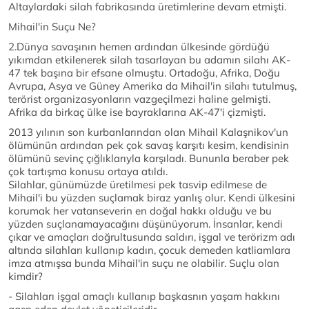
Altaylardaki silah fabrikasında üretimlerine devam etmişti.
Mihail'in Suçu Ne?
2.Dünya savaşının hemen ardından ülkesinde gördüğü
yıkımdan etkilenerek silah tasarlayan bu adamın silahı AK-
47 tek başına bir efsane olmuştu. Ortadoğu, Afrika, Doğu
Avrupa, Asya ve Güney Amerika da Mihail'in silahı tutulmuş,
terörist organizasyonların vazgeçilmezi haline gelmişti.
Afrika da birkaç ülke ise bayraklarına AK-47'i çizmişti.
2013 yılının son kurbanlarından olan Mihail Kalaşnikov'un
ölümünün ardından pek çok savaş karşıtı kesim, kendisinin
ölümünü sevinç çığlıklarıyla karşıladı. Bununla beraber pek
çok tartışma konusu ortaya atıldı.
Silahlar, günümüzde üretilmesi pek tasvip edilmese de
Mihail'i bu yüzden suçlamak biraz yanlış olur. Kendi ülkesini
korumak her vatanseverin en doğal hakkı olduğu ve bu
yüzden suçlanamayacağını düşünüyorum. İnsanlar, kendi
çıkar ve amaçları doğrultusunda saldırı, işgal ve terörizm adı
altında silahları kullanıp kadın, çocuk demeden katliamlara
imza atmışsa bunda Mihail'in suçu ne olabilir. Suçlu olan
kimdir?
- Silahları işgal amaçlı kullanıp başkasnın yaşam hakkını