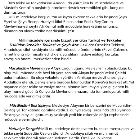
Bazı tekke ve tarikatlar ise Anadoluda yürütülen bu mücadelelere ve
Mustafa Kemal'in başlattığı harekete destek vermedikleri gibi, karşı da
durmuşlardır.
Milli mücadeleye karşı duran ve isyan çıkaran tekkelerin başında Şeyh
Eşref ve Şeyh Recep, Hurriyet İtilaf Fırkasından Sadık Bey,Çorum
Mevlevihanesi şeyhi Ali Kemal milli mücadele hareketinin amansız
düşmanları olarak tarihe not düşülmüştür.
Milli mücadele içersinde bizzat yer alan Tarikat ve Tekkeler
Üsküdar Özbekler Tekkesi ve Şeyh Ata:
Üsküdar Özbekler Tekkesi,
Anadoluya silah sevkiyatında,milli mücadele önderlerinin (Fevzi Çakmak,
İsmet İnönü v.b) misafir edildikleri, yaralıların tedavi edildiği kurtuluş
savaşının önemli merkezlerinden biridir.
Mücahidîn-i Mevleviyye Alayı:
Çoğunluğunu Mevlevilerin oluşturduğu bu
alay, milli mücadelede özel bir yere sahiptir.Alayın başında Veled Çelebi
bulunmaktadır. Bu alayı vekaleten yürüten Yenikapı mevlevihanesi şeyhi
Abdülbaki efendi, Dervişleriyle beraber İstanbuldan Konya'ya hareket etti.Yol
boyunca diğer tekke ve zaviye mensuplarının katılımıyla iyice güçlenen bu
alay,manevi gücünü Konya da Mevlananın huzurunda tamamlayarak milli
mücadelede yer almışlardır.
Mücâhidîn-i Bektâşiyye
:
Mevleviye Alayının bir benzerini de Mücahidin-i
Bektaşiye Tarikatında görülmektedir.1. dünya savaşı sırasında 1915 yılında
Bektaşiye alayı oluşturulmuş ,yaklaşık yedi bin askeriyle doğu cephesinde
mücadele vermişlerdir.
Hatuniye Dergahi:
Milli mücadeleye destek veren bu tekke mensupları ve
tekke şeyhi Sadedtin Ceylan Efendi, Anadoluya silah ve mühimmat
sevkiyatında önemli görevler üstlenmişlerdir. Özellikle İplikhane