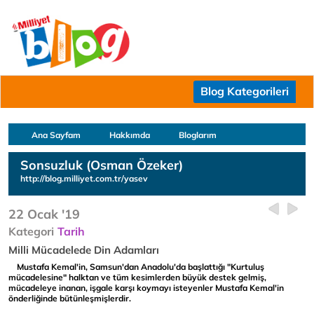
Blog Kategorileri
Ana Sayfam
Hakkımda
Bloglarım
Sonsuzluk (Osman Özeker)
http://blog.milliyet.com.tr/yasev
22 Ocak '19
Kategori
Tarih
Milli Mücadelede Din Adamları
Mustafa Kemal'in, Samsun'dan Anadolu'da başlattığı "Kurtuluş
mücadelesine" halktan ve tüm kesimlerden büyük destek gelmiş,
mücadeleye inanan, işgale karşı koymayı isteyenler Mustafa Kemal'in
önderliğinde bütünleşmişlerdir.