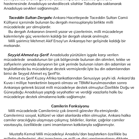
hastenesinde Anadoluya sevkedilecek silahlar Tabutlarda saklanarak
Anadoluya sevkleri sağlanmıştır.
Taceddin Sultan Dergahı:
Ankara Hacettepede Taceddin Sultan Camii
Külliyesi içersinde bulunan bu dergah mensuplarıyla birlikte milli
mücadelede yer almışlardır.
Bu dergah Ankaranın önemli yazar ve çizerlerinin, milli mücadeleye
kalemleriyle güç verenlerin kaldığı bir dergah olarak anılmıştır.
Milli şairimiz Mehmet Akif Ersoy'un Ankaraya her gelişinde kaldığı bir
mekandır.
Seyyid Ahmed eş-Şerif
: Anadoluda yürütülen işgale karşı verilen
mücadelede anadolunun bir çok bölgesinde bulunan din alimleri, tekke ve
zafiyelerin yanında dünyanın bir çok yerinde bulunan islam din adamları ve
teşkilatlarıda bu mücadeleye destek vermişlerdir.İşte bu din adamlarından
birisi de Seyyıd Ahmet eş Şerif'tir.
Ahmet es Şerif Kuzey Afrika tarikatlarından Senusiyye şeyhi idi. Ankara'da
Kuva-i milliye hareketinin başarılı olması ve TBMM kurulmasından sonra
Ankaraya gelerek bizzat milli mücadeleye destek olmuştur.Özellikle Doğu ve
Güneydoğu Anadoluya yaptığı seyahatler ve verdiği vaazlarla halkı bu
mücadeleye destek olmalarına katkı sağlamıştır.
Camilerin Fonksiyonu
Milli mücadelede Camilerimiz çok önemli görevler ifa etmişlerdir.
Camilerimiz sosyal, kültürel ve idari alanlarda etkin olmuşlar, Ankara halka
camiler aracılığıyla ulaşmaya çalışmış; bildiriler, ilanlar, çağrılar camiler
vasıtasıyla, özelliklede cami imamlarının katkılarıyla sağlanmıştır.
Mustafa Kemal Milli mücadeleyi Anadolu'dan başlatırken özellikle bu
milletin değerlerini, dini inançlarını ve milli ve dini yapılanmalarını dikkate