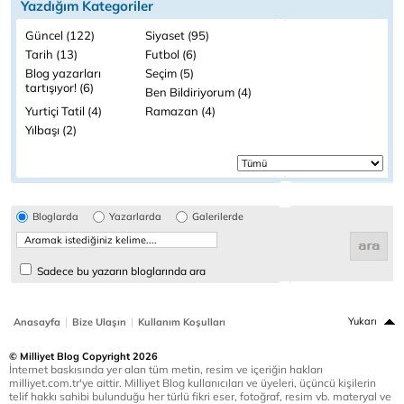
Yazdığım Kategoriler
Güncel (122)
Siyaset (95)
Tarih (13)
Futbol (6)
Blog yazarları
Seçim (5)
tartışıyor! (6)
Ben Bildiriyorum (4)
Yurtiçi Tatil (4)
Ramazan (4)
Yılbaşı (2)
Bloglarda
Yazarlarda
Galerilerde
Sadece bu yazarın bloglarında ara
|
|
Yukarı
Anasayfa
Bize Ulaşın
Kullanım Koşulları
© Milliyet Blog Copyright 2026
İnternet baskısında yer alan tüm metin, resim ve içeriğin hakları
milliyet.com.tr'ye aittir. Milliyet Blog kullanıcıları ve üyeleri, üçüncü kişilerin
telif hakkı sahibi bulunduğu her türlü fikri eser, fotoğraf, resim vb. materyal ve