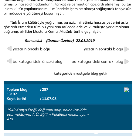
almış, bilhassa din adamlarını, tarikat ve cemaatları göz ardı etmemiş, bu tür
islam kültür yapılarınıda milli mücadele içersine almayı sağlayarak top yekün
bir mücadele yürütmeyi başarmıştır.
Türk İslam kültürüyle yoğrulmuş bu aziz milletimiz hassasiyetlerini asla
göz ardı etmeden tüm bu yapıların mücadelede ve kurtuluşta yer almalarını
sağlamış bir lider Mustafa Kemal Atatürk tarihe geçmiştir.
Sonsuzluk (Osman Özeker) 22.01.2019
yazarın önceki bloğu
yazarın sonraki bloğu
bu kategorideki önceki blog
bu kategorideki sonraki blog
kategoriden rastgele blog getir
Toplam blog
: 287
: 3107
Kayıt tarihi
: 11.07.08
1949 Konya Ereğli doğumlu olup, halen İzmir'de
oturmaktayım. A.Ü. Eğitim Fakûltesi mezunuyum
Ata..