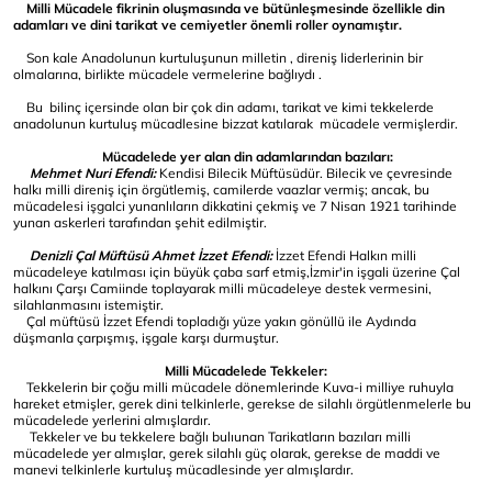
Milli Mücadele fikrinin oluşmasında ve bütünleşmesinde özellikle din
adamları ve dini tarikat ve cemiyetler önemli roller oynamıştır.
Son kale Anadolunun kurtuluşunun milletin , direniş liderlerinin bir
olmalarına, birlikte mücadele vermelerine bağlıydı .
Bu bilinç içersinde olan bir çok din adamı, tarikat ve kimi tekkelerde
anadolunun kurtuluş mücadlesine bizzat katılarak mücadele vermişlerdir.
Mücadelede yer alan din adamlarından bazıları:
Mehmet Nuri Efendi:
Kendisi Bilecik Müftüsüdür. Bilecik ve çevresinde
halkı milli direniş için örgütlemiş, camilerde vaazlar vermiş; ancak, bu
mücadelesi işgalci yunanlıların dikkatini çekmiş ve 7 Nisan 1921 tarihinde
yunan askerleri tarafından şehit edilmiştir.
Denizli Çal Müftüsü Ahmet İzzet Efendi:
İzzet Efendi Halkın milli
mücadeleye katılması için büyük çaba sarf etmiş,İzmir'in işgali üzerine Çal
halkını Çarşı Camiinde toplayarak milli mücadeleye destek vermesini,
silahlanmasını istemiştir.
Çal müftüsü İzzet Efendi topladığı yüze yakın gönüllü ile Aydında
düşmanla çarpışmış, işgale karşı durmuştur.
Milli Mücadelede Tekkeler:
Tekkelerin bir çoğu milli mücadele dönemlerinde Kuva-i milliye ruhuyla
hareket etmişler, gerek dini telkinlerle, gerekse de silahlı örgütlenmelerle bu
mücadelede yerlerini almışlardır.
Tekkeler ve bu tekkelere bağlı bulıunan Tarikatların bazıları milli
mücadelede yer almışlar, gerek silahlı güç olarak, gerekse de maddi ve
manevi telkinlerle kurtuluş mücadlesinde yer almışlardır.