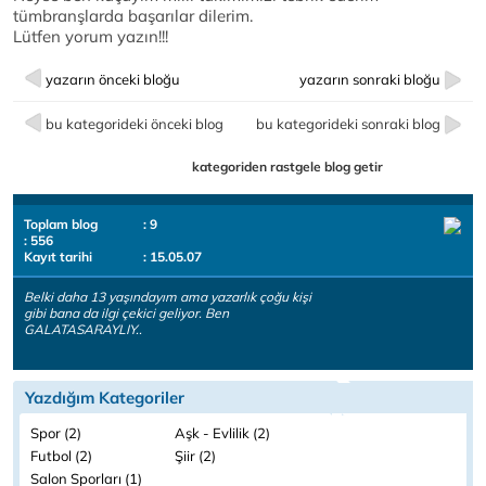
tümbranşlarda başarılar dilerim.
Lütfen yorum yazın!!!
yazarın önceki bloğu
yazarın sonraki bloğu
bu kategorideki önceki blog
bu kategorideki sonraki blog
kategoriden rastgele blog getir
Toplam blog
: 9
: 556
Kayıt tarihi
: 15.05.07
Belki daha 13 yaşındayım ama yazarlık çoğu kişi
gibi bana da ilgi çekici geliyor. Ben
GALATASARAYLIY..
Yazdığım Kategoriler
Spor (2)
Aşk - Evlilik (2)
Futbol (2)
Şiir (2)
Salon Sporları (1)