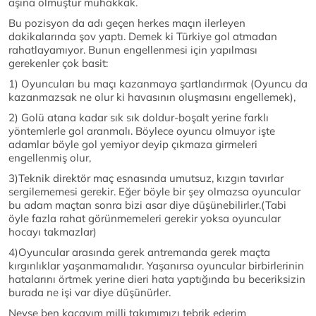
aşina olmuştur muhakkak.
Bu pozisyon da adı geçen herkes maçın ilerleyen
dakikalarında şov yaptı. Demek ki Türkiye gol atmadan
rahatlayamıyor. Bunun engellenmesi için yapılması
gerekenler çok basit:
1) Oyuncuları bu maçı kazanmaya şartlandırmak (Oyuncu da
kazanmazsak ne olur ki havasının oluşmasını engellemek),
2) Golü atana kadar sık sık doldur-boşalt yerine farklı
yöntemlerle gol aranmalı. Böylece oyuncu olmuyor işte
adamlar böyle gol yemiyor deyip çıkmaza girmeleri
engellenmiş olur,
3)Teknik direktör maç esnasında umutsuz, kızgın tavırlar
sergilememesi gerekir. Eğer böyle bir şey olmazsa oyuncular
bu adam maçtan sonra bizi asar diye düşünebilirler.(Tabi
öyle fazla rahat görünmemeleri gerekir yoksa oyuncular
hocayı takmazlar)
4)Oyuncular arasında gerek antremanda gerek maçta
kırgınlıklar yaşanmamalıdır. Yaşanırsa oyuncular birbirlerinin
hatalarını örtmek yerine dieri hata yaptığında bu beceriksizin
burada ne işi var diye düşünürler.
Neyse ben kaçayım milli takımımızı tebrik ederim