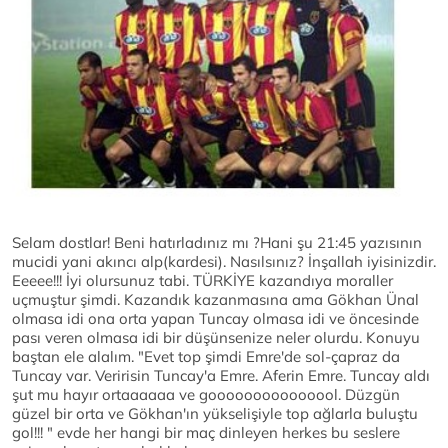
Selam dostlar! Beni hatırladınız mı ?Hani şu 21:45 yazısının
mucidi yani akıncı alp(kardesi). Nasılsınız? İnşallah iyisinizdir.
Eeeee!!! İyi olursunuz tabi. TÜRKİYE kazandıya moraller
uçmuştur şimdi. Kazandık kazanmasına ama Gökhan Ünal
olmasa idi ona orta yapan Tuncay olmasa idi ve öncesinde
pası veren olmasa idi bir düşünsenize neler olurdu. Konuyu
baştan ele alalım. "Evet top şimdi Emre'de sol-çapraz da
Tuncay var. Veririsin Tuncay'a Emre. Aferin Emre. Tuncay aldı
şut mu hayır ortaaaaaa ve gooooooooooooool. Düzgün
güzel bir orta ve Gökhan'ın yükselişiyle top ağlarla buluştu
gol!!! " evde her hangi bir maç dinleyen herkes bu seslere