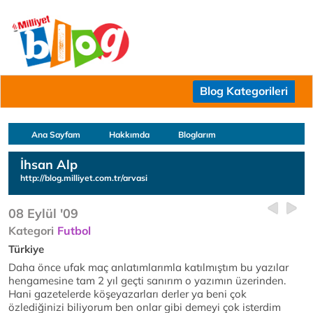
Blog Kategorileri
Ana Sayfam
Hakkımda
Bloglarım
İhsan Alp
http://blog.milliyet.com.tr/arvasi
08 Eylül '09
Kategori
Futbol
Türkiye
Daha önce ufak maç anlatımlarımla katılmıştım bu yazılar
hengamesine tam 2 yıl geçti sanırım o yazımın üzerinden.
Hani gazetelerde köşeyazarları derler ya beni çok
özlediğinizi biliyorum ben onlar gibi demeyi çok isterdim