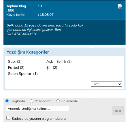
Toplam blog
: 9
: 556
Kayıt tarihi
: 15.05.07
Belki daha 13 yaşındayım ama yazarlık çoğu kişi
gibi bana da ilgi çekici geliyor. Ben
GALATASARAYLIY..
Yazdığım Kategoriler
Spor (2)
Aşk - Evlilik (2)
Futbol (2)
Şiir (2)
Salon Sporları (1)
Bloglarda
Yazarlarda
Galerilerde
Sadece bu yazarın bloglarında ara