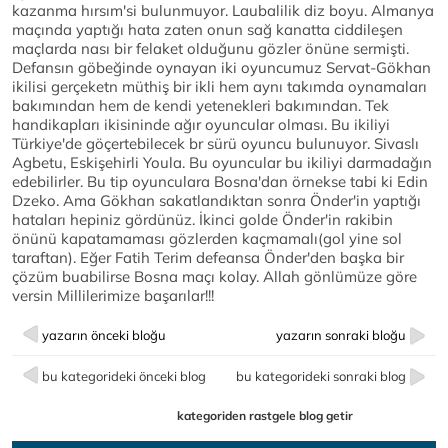
kazanma hırsım'si bulunmuyor. Laubalilik diz boyu. Almanya
maçında yaptığı hata zaten onun sağ kanatta ciddileşen
maçlarda nası bir felaket olduğunu gözler önüne sermişti.
Defansın göbeğinde oynayan iki oyuncumuz Servat-Gökhan
ikilisi gerçeketn müthiş bir ikli hem aynı takımda oynamaları
bakımından hem de kendi yetenekleri bakımından. Tek
handikapları ikisininde ağır oyuncular olması. Bu ikiliyi
Türkiye'de göçertebilecek br sürü oyuncu bulunuyor. Sivaslı
Agbetu, Eskişehirli Youla. Bu oyuncular bu ikiliyi darmadağın
edebilirler. Bu tip oyunculara Bosna'dan örnekse tabi ki Edin
Dzeko. Ama Gökhan sakatlandıktan sonra Önder'in yaptığı
hataları hepiniz gördünüz. İkinci golde Önder'in rakibin
önünü kapatamaması gözlerden kaçmamalı(gol yine sol
taraftan). Eğer Fatih Terim defeansa Önder'den başka bir
çözüm buabilirse Bosna maçı kolay. Allah gönlümüze göre
versin Millilerimize başarılar!!!
yazarın önceki bloğu
yazarın sonraki bloğu
bu kategorideki önceki blog
bu kategorideki sonraki blog
kategoriden rastgele blog getir