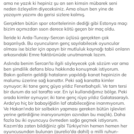
ama ne yazık ki hepiniz şu an sen kimsin mübarek seni
neden özleyelim diyeceksiniz. Ama olsun ben yine de
yazayım yazımı da gerisi sizlere kalmış.
Gerçekten bütün spor otoritelerinin dediği gibi Estonya maçı
bizim açımızdan sson derece kötü geçen bir maç oldu.
İleride ki Arda-Tuncay-Sercan üçlüsü gerçekten çok
başarılıydı. Bu oyuncuların genç sayılabilecek oyuncular
olması ise bizler için apayrı bir mutluluk kaynağı tabii onların
arkasındaki Emre faktörünüde unutmamak lazım.
Aslında benim Sercan'la ilgili söyleyecek çok sözüm var ama
ben şimdilik defans blou hakkında konuşmak istiyorum.
Bakın gollerin geldiği hataların yapıldığı kanat hepinizin de
malumu üzerine sağ kanattır. Peki sağ kanatta kimler
oynuyor; iki tane genç güya yıldız Fenerbahçeli. Ve tam tersi
bir durum da sol tarafta var. En iyi kullandığımız bölge. Peki
orada kimler oynuyor; iki tane genç rüya yıldız Galatasaraylı.
Arda'ya hiç bir babayiğidin laf atabileceğine inanmıyorum.
Ve Hakan'ında bir solbekin yapması gereken bütün işlevleri
yerine getirdiğine inanıyorum(en azından bu maçlık). Daha
fazla bu iki oyuncuyu övmeden sağa geçmek istiyorum.
Kazım'da zaten bildiğiniz gibi Türkiye'nin hemen hemen her
oyuncusundan bulunan (aurelio'da dahil) o milli ruhun-