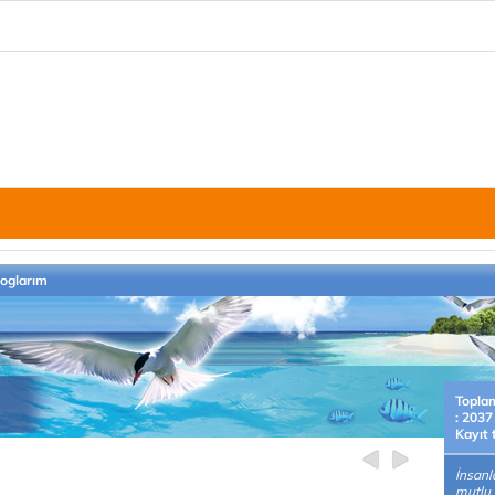
loglarım
Topla
: 2037
Kayıt 
İnsanl
mutlu 