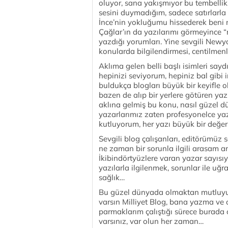
oluyor, sana yakışmıyor bu tembelli
sesini duymadığım, sadece satırlarla
İnce’nin yokluğumu hissederek beni 
Çağlar’ın da yazılarımı görmeyince “
yazdığı yorumları. Yine sevgili Newyor
konularda bilgilendirmesi, centilmenl
Aklıma gelen belli başlı isimleri sa
hepinizi seviyorum, hepiniz bal gibi 
buldukça blogları büyük bir keyifle 
bazen de alıp bir yerlere götüren yaz
aklına gelmiş bu konu, nasıl güzel 
yazarlarımız zaten profesyonelce yazıy
kutluyorum, her yazı büyük bir değer
Sevgili blog çalışanları, editörümüz
ne zaman bir sorunla ilgili arasam a
İkibindörtyüzlere varan yazar sayıs
yazılarla ilgilenmek, sorunlar ile uğ
sağlık…
Bu güzel dünyada olmaktan mutluyum
varsın Milliyet Blog, bana yazma ve o
parmaklarım çalıştığı sürece burada
varsınız, var olun her zaman…