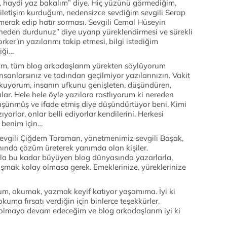
k, haydi yaz bakalım” diye. Hiç yüzünü görmediğim,
 iletişim kurduğum, nedensizce sevdiğim sevgili Serap
merak edip hatır sorması. Sevgili Cemal Hüseyin
neden durdunuz” diye uyarıp yüreklendirmesi ve sürekli
ker’ın yazılarımı takip etmesi, bilgi istediğim
iği…
ydım, tüm blog arkadaşlarım yürekten söylüyorum
insanlarsınız ve tadından geçilmiyor yazılarınızın. Vakit
okuyorum, insanın ufkunu genişleten, düşündüren,
ılar. Hele hele öyle yazılara rastlıyorum ki nereden
düşünmüş ve ifade etmiş diye düşündürtüyor beni. Kimi
orlar, onlar belli ediyorlar kendilerini. Herkesi
 benim için…
 sevgili Çiğdem Toraman, yönetmenimiz sevgili Başak,
nında çözüm üreterek yanımda olan kişiler.
ıyla bu kadar büyüyen blog dünyasında yazarlarla,
raşmak kolay olmasa gerek. Emeklerinize, yüreklerinize
, okumak, yazmak keyif katıyor yaşamıma. İyi ki
kuma fırsatı verdiğin için binlerce teşekkürler,
 olmaya devam edeceğim ve blog arkadaşlarım iyi ki