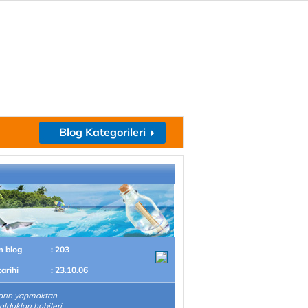
Blog Kategorileri
m blog
: 203
tarihi
: 23.10.06
arın yapmaktan
oldukları hobileri