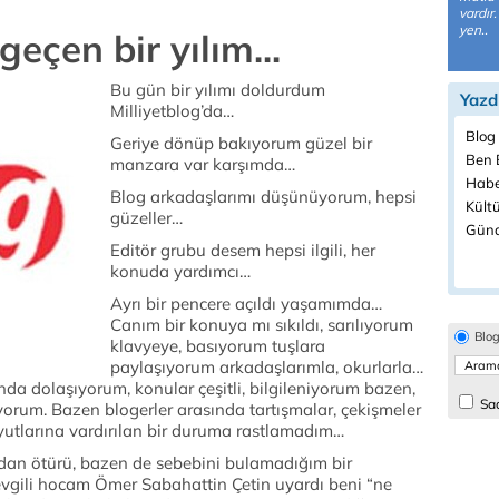
vardır
yen..
geçen bir yılım...
Bu gün bir yılımı doldurdum
Yazd
Milliyetblog’da…
Blog 
Geriye dönüp bakıyorum güzel bir
Ben B
manzara var karşımda…
Habe
Blog arkadaşlarımı düşünüyorum, hepsi
Kültü
güzeller…
Günd
Editör grubu desem hepsi ilgili, her
konuda yardımcı…
Ayrı bir pencere açıldı yaşamımda…
Canım bir konuya mı sıkıldı, sarılıyorum
Blo
klavyeye, basıyorum tuşlara
paylaşıyorum arkadaşlarımla, okurlarla…
da dolaşıyorum, konular çeşitli, bilgileniyorum bazen,
Sad
rum. Bazen blogerler arasında tartışmalar, çekişmeler
yutlarına vardırılan bir duruma rastlamadım…
an ötürü, bazen de sebebini bulamadığım bir
vgili hocam Ömer Sabahattin Çetin uyardı beni “ne