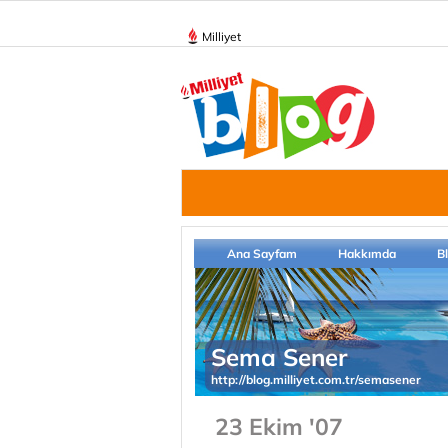
Milliyet
Ana Sayfam
Hakkımda
B
Sema Sener
http://blog.milliyet.com.tr/semasener
23 Ekim '07