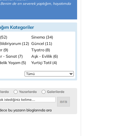
. Benim de en severek yaptığım, hayatımda
ığım Kategoriler
(52)
Sinema (34)
ildiriyorum (12)
Güncel (11)
r (9)
Tiyatro (8)
r - Sanat (7)
Aşk - Evlilik (6)
elik Yaşam (5)
Yurtiçi Tatil (4)
glarda
Yazarlarda
Galerilerde
ece bu yazarın bloglarında ara