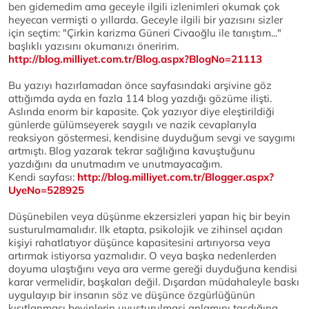
ben gidemedim ama geceyle ilgili izlenimleri okumak çok
heyecan vermişti o yıllarda. Geceyle ilgili bir yazısını sizler
için seçtim: "Çirkin karizma Güneri Civaoğlu ile tanıştım..."
başlıklı yazısını okumanızı öneririm.
http://blog.milliyet.com.tr/Blog.aspx?BlogNo=21113
Bu yazıyı hazırlamadan önce sayfasındaki arşivine göz
attığımda ayda en fazla 114 blog yazdığı gözüme ilişti.
Aslında enorm bir kapasite. Çok yazıyor diye eleştirildiği
günlerde gülümseyerek saygılı ve nazik cevaplarıyla
reaksiyon göstermesi, kendisine duyduğum sevgi ve saygımı
artmıştı. Blog yazarak tekrar sağlığına kavuştuğunu
yazdığını da unutmadım ve unutmayacağım.
Kendi sayfası:
http://blog.milliyet.com.tr/Blogger.aspx?
UyeNo=528925
Düşünebilen veya düşünme ekzersizleri yapan hiç bir beyin
susturulmamalıdır. Ilk etapta, psikolojik ve zihinsel açıdan
kişiyi rahatlatıyor düşünce kapasitesini artırıyorsa veya
artırmak istiyorsa yazmalıdır. O veya başka nedenlerden
doyuma ulaştığını veya ara verme gereği duyduğuna kendisi
karar vermelidir, başkaları değil. Dışardan müdahaleyle baskı
uygulayıp bir insanın söz ve düşünce özgürlüğünün
kısıtlanması beyinlerin uyuşturulmasi anlamını taşdığına