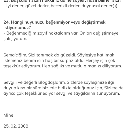
23. Başkaları sizin hakkınız da ne söyler, nasıl bilirler sizi?
- İyi derler, güzel derler, becerikli derler, duygusal derler:)))
24. Hangi huyunuzu beğenmiyor veya değiştirmek
istiyorsunuz?
- Beğenmediğim zayıf noktalarım var. Onları değiştirmeye
çalışıyorum.
Sema'ciğim, Sizi tanımak da güzeldi. Söyleşiye katılmak
istemeniz benim icin hoş bir sürpriz oldu. Herşey için çok
teşekkür ediyorum. Hep sağlıkı ve mutlu olmanızı diliyorum.
Sevgili ve değerli Blogdaşlarım, Sizlerde söyleşimize ilgi
duyup kısa bir süre bizlerle birlikte olduğunuz için, Sizlere de
ayrıca çok teşekkür ediyor sevgi ve saygılarımı sunuyorum.
Mine
25. 02. 2008