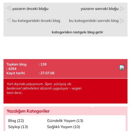
yazarın önceki bloğu
yazarın sonraki bloğu
bu kategorideki önceki blog
bu kategorideki sonraki blog
kategoriden rastgele blog getir
Toplam blog
: 139
: 4264
Kayıt tarihi
: 27.07.06
Yurt dışında yaşıyorum. Spor, yürüyüş vb.
bedensel aktiviteleri düzenli uyguluyor - vegan
tarzı besl..
Yazdığım Kategoriler
Blog (22)
Gündelik Yaşam (13)
Söyleşi (13)
Sağlıklı Yaşam (10)