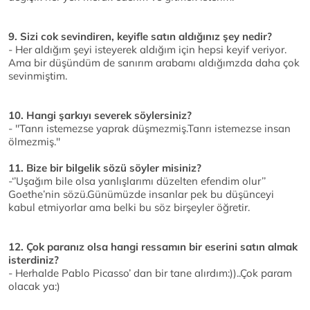
9. Sizi cok sevindiren, keyifle satın aldığınız şey nedir?
- Her aldığım şeyi isteyerek aldığım için hepsi keyif veriyor.
Ama bir düşündüm de sanırım arabamı aldığımzda daha çok
sevinmiştim.
10. Hangi şarkıyı severek söylersiniz?
- ''Tanrı istemezse yaprak düşmezmiş.Tanrı istemezse insan
ölmezmiş.''
11. Bize bir bilgelik sözü söyler misiniz?
-‘’Uşağım bile olsa yanlışlarımı düzelten efendim olur’’
Goethe’nin sözü.Günümüzde insanlar pek bu düşünceyi
kabul etmiyorlar ama belki bu söz birşeyler öğretir.
12. Çok paranız olsa hangi ressamın bir eserini satın almak
isterdiniz?
- Herhalde Pablo Picasso’ dan bir tane alırdım:))..Çok param
olacak ya:)