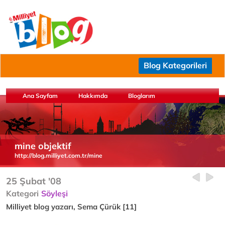
Blog Kategorileri
Ana Sayfam
Hakkımda
Bloglarım
mine objektif
http://blog.milliyet.com.tr/mine
25 Şubat '08
Kategori
Söyleşi
Milliyet blog yazarı, Sema Çürük [11]