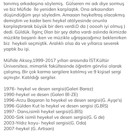
tanımış arkadaşına söylemiş. Gülseren mi adı diye sormuş
ve biz Müfide İle yeniden karşılaştık. Ona arkasından
düşündüğüm şeyi söyledim. Amaaan heykeltraş olacakmış
demiştim ve kader beni heykel atölyesinde onunla
karşılaştırarak büyük bir ders verdi.O da ( ooooh iyi olmuş )
dedi. Güldük. İlginç 0lan bir şey daha vardı aslında ikimizde
müzikte başarılı iken ve müzikle uğraşacağımız beklenirken
biz heykeli seçmiştik. Aralıklı olsa da ve yıllarca severek
yaptık bu işi.
Müfide Aksoy,1999-2017 yılları arasında İST.Kültür
Üniversitesi, mimarlık fakültesinde öğretim görvlisi olarak
çalışmış. Bir çok karma sergilere katılmış ve 9 kişisel sergi
açmıştır. Katıldığı sergiler.
1976- heykel ve desen sergisi(Galeri Baraz)
1990-heykel ve desen (Galeri Bİ-ZE)
1996-Arzu Başaran la heyekel ve desen sergisi(G. Ayşe's)
1996-Gülden Kut la heykel ve desen sergisi (G.BİS)
1997- Dans,isimli heykel sergisi(G.BİS)
2000-Sirk isimli heyekel ve desen sergisi(G. G de)
2003-Yıldız koyu- heykel sergisi(G. Oda)
2007-heykel (G. Artisan)