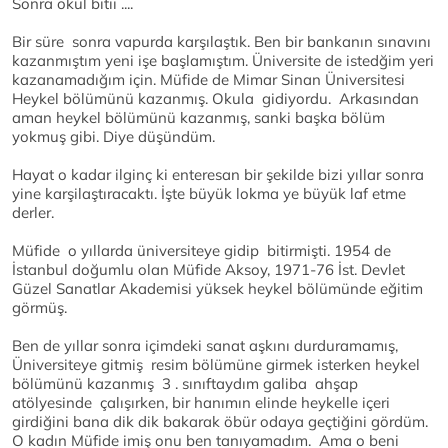
Sonra okul bitii ....
Bir süre sonra vapurda karşılaştık. Ben bir bankanın sınavını
kazanmıştım yeni işe başlamıştım. Üniversite de istedğim yeri
kazanamadığım için. Müfide de Mimar Sinan Üniversitesi
Heykel bölümünü kazanmış. Okula gidiyordu. Arkasından
aman heykel bölümünü kazanmış, sanki başka bölüm
yokmuş gibi. Diye düşündüm.
Hayat o kadar ilginç ki enteresan bir şekilde bizi yıllar sonra
yine karşilaştıracaktı. İşte büyük lokma ye büyük laf etme
derler.
Müfide o yıllarda üniversiteye gidip bitirmişti. 1954 de
İstanbul doğumlu olan Müfide Aksoy, 1971-76 İst. Devlet
Güzel Sanatlar Akademisi yüksek heykel bölümünde eğitim
görmüş.
Ben de yıllar sonra içimdeki sanat aşkını durduramamış,
Üniversiteye gitmiş resim bölümüne girmek isterken heykel
bölümünü kazanmış 3 . sınıftaydım galiba ahşap
atölyesinde çalışırken, bir hanımın elinde heykelle içeri
girdiğini bana dik dik bakarak öbür odaya geçtiğini gördüm.
O kadın Müfide imiş onu ben tanıyamadım. Ama o beni