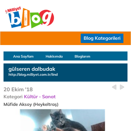
Blog Kategorileri
Ana Sayfam
Hakkımda
Bloglarım
gülseren dalbudak
http://blog.milliyet.com.tr/lind
20 Ekim '18
Kategori
Kültür - Sanat
Müfide Aksoy (Heykeltraş)