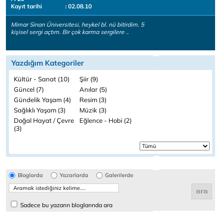
Kayıt tarihi
: 02.08.10
Mimar Sinan Üniversitesi, heykel bl. nü bitirdim. 5
kişisel sergi açtım. Bir çok karma sergilere ..
Yazdığım Kategoriler
Kültür - Sanat (10)
Şiir (9)
Güncel (7)
Anılar (5)
Gündelik Yaşam (4)
Resim (3)
Sağlıklı Yaşam (3)
Müzik (3)
Doğal Hayat / Çevre
Eğlence - Hobi (2)
(3)
Bloglarda
Yazarlarda
Galerilerde
Sadece bu yazarın bloglarında ara