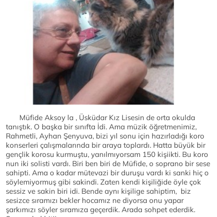
Müfide Aksoy la , Üsküdar Kız Lisesin de orta okulda
tanıştık. O başka bir sınıfta İdi. Ama müzik öğretmenimiz,
Rahmetli, Ayhan Şenyuva, bizi yıl sonu için hazırladığı koro
konserleri çalışmalarında bir araya toplardı. Hatta büyük bir
gençlik korosu kurmuştu, yanılmıyorsam 150 kişiikti. Bu koro
nun iki solisti vardı. Biri ben biri de Müfide, o soprano bir sese
sahipti. Ama o kadar mütevazi bir duruşu vardı ki sanki hiç o
söylemiyormuş gibi sakindi. Zaten kendi kişiliğide öyle çok
sessiz ve sakin biri idi. Bende aynı kişilige sahiptim, biz
sesizce sıramızı bekler hocamız ne diyorsa onu yapar
şarkımızı söyler sıramıza geçerdik. Arada sohpet ederdik.