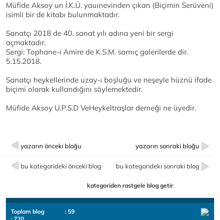
Müfide Aksoy un İ.K.Ü. yauınevinden çıkan (Biçimin Serüveni)
isimli bir de kitabı bulunmaktadır.
Sanatçı 2018 de 40. sanat yılı adına yeni bir sergi
açmaktadır.
Sergi: Tophane-i Amire de K.S.M. sarnıç galerilerde dir.
5.15.2018.
Sanatçı heykellerinde uzay-ı boşluğu ve neşeyle hüznü ifade
biçimi olarak kullandığını söylemektedir.
Müfide Aksoy U.P.S.D VeHeykeltraşlar derneği ne üyedir.
yazarın önceki bloğu
yazarın sonraki bloğu
bu kategorideki önceki blog
bu kategorideki sonraki blog
kategoriden rastgele blog getir
Toplam blog
: 59
: 720