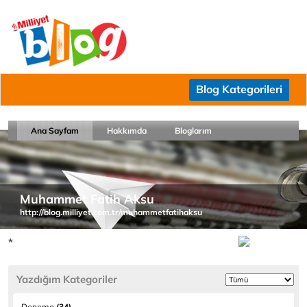
Blog Kategorileri
Ana Sayfam
Hakkımda
Bloglarım
Muhammet Fatih Aksu
http://blog.milliyet.com.tr/muhammetfatihaksu
*
Yazdığım Kategoriler
Deneme
(34)