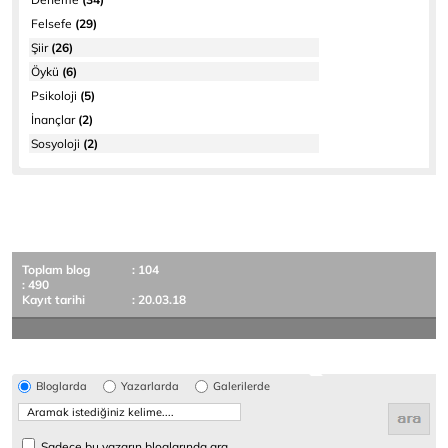
Felsefe
(29)
Şiir
(26)
Öykü
(6)
Psikoloji
(5)
İnançlar
(2)
Sosyoloji
(2)
Toplam blog
: 104
: 490
Kayıt tarihi
: 20.03.18
Bloglarda
Yazarlarda
Galerilerde
Sadece bu yazarın bloglarında ara