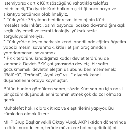
istemiyorsak artık Kürt sözcüğünü rahatlıkla telaffuz
edebilmeli, Türkiye’de Kürt halkının çektiği onca acıya ve
sıkıntıya tercüman olabilmeliyiz.
* Türkiye’de 75 yıldan beridir resmi ideolojinin Kürt
meselesinde inkârcı, asimilasyoncu, baskıcı davrandığını açık
seçik söylemeli ve resmi ideolojiyi yüksek sesle
sorgulayabilmeliyiz.
* Türkiye’de dileyen herkesin kendi anadilinde eğitim-öğretim
yapabilmesini savunmak, kitle iletişim araçlarından
yararlanmasını savunmak.
* PKK terörünü kınadığımız kadar devlet terörünü de
kınamak. Devlet-PKK çatışmasında devletçi bir safta
gözükmemek, devletin eleştiri üslubunu benimsememek;
“Bölücü”, “Terörist”, “Ayrılıkçı” vs... “ diyerek kendi
düşüncelerini ortaya koymuştur.
Bütün bunları gördükten sonra, sözde Kürt sorunu için nasıl
bir çözüm düşündüklerini tahmin etmek çok da zor olmasa
gerek.
Muhalefet haklı olarak itiraz ve eleştirilerini yapıyor. Bu
cümleden olmak üzere
MHP Grup Başkanvekili Oktay Vural, AKP iktidarı döneminde
terörle mücadelenin, terörle müzakere haline getirildiğini