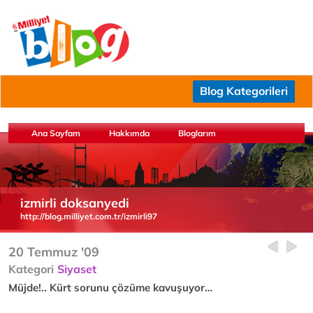
Blog Kategorileri
Ana Sayfam
Hakkımda
Bloglarım
izmirli doksanyedi
http://blog.milliyet.com.tr/izmirli97
20 Temmuz '09
Kategori
Siyaset
Müjde!.. Kürt sorunu çözüme kavuşuyor…