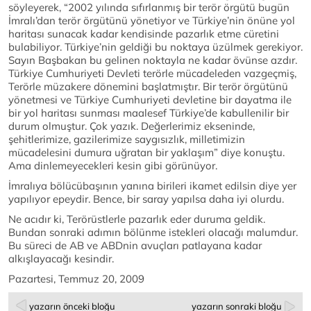
söyleyerek, “2002 yılında sıfırlanmış bir terör örgütü bugün
İmralı’dan terör örgütünü yönetiyor ve Türkiye’nin önüne yol
haritası sunacak kadar kendisinde pazarlık etme cüretini
bulabiliyor. Türkiye’nin geldiği bu noktaya üzülmek gerekiyor.
Sayın Başbakan bu gelinen noktayla ne kadar övünse azdır.
Türkiye Cumhuriyeti Devleti terörle mücadeleden vazgeçmiş,
Terörle müzakere dönemini başlatmıştır. Bir terör örgütünü
yönetmesi ve Türkiye Cumhuriyeti devletine bir dayatma ile
bir yol haritası sunması maalesef Türkiye’de kabullenilir bir
durum olmuştur. Çok yazık. Değerlerimiz ekseninde,
şehitlerimize, gazilerimize saygısızlık, milletimizin
mücadelesini dumura uğratan bir yaklaşım” diye konuştu.
Ama dinlemeyecekleri kesin gibi görünüyor.
İmralıya bölücübaşının yanına birileri ikamet edilsin diye yer
yapılıyor epeydir. Bence, bir saray yapılsa daha iyi olurdu.
Ne acıdır ki, Terörüstlerle pazarlık eder duruma geldik.
Bundan sonraki adımın bölünme istekleri olacağı malumdur.
Bu süreci de AB ve ABDnin avuçları patlayana kadar
alkışlayacağı kesindir.
Pazartesi, Temmuz 20, 2009
yazarın önceki bloğu
yazarın sonraki bloğu