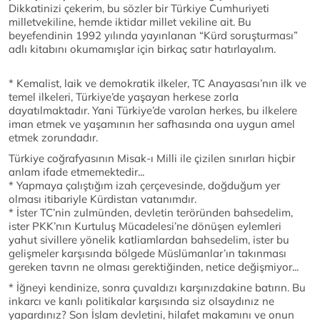
Dikkatinizi çekerim, bu sözler bir Türkiye Cumhuriyeti
milletvekiline, hemde iktidar millet vekiline ait. Bu
beyefendinin 1992 yılında yayınlanan “Kürd soruşturması”
adlı kitabını okumamışlar için birkaç satır hatırlayalım.
* Kemalist, laik ve demokratik ilkeler, TC Anayasası’nın ilk ve
temel ilkeleri, Türkiye’de yaşayan herkese zorla
dayatılmaktadır. Yani Türkiye’de varolan herkes, bu ilkelere
iman etmek ve yaşamının her safhasında ona uygun amel
etmek zorundadır.
Türkiye coğrafyasının Misak-ı Milli ile çizilen sınırları hiçbir
anlam ifade etmemektedir...
* Yapmaya çalıştığım izah çerçevesinde, doğduğum yer
olması itibariyle Kürdistan vatanımdır.
* İster TC’nin zulmünden, devletin teröründen bahsedelim,
ister PKK’nın Kurtuluş Mücadelesi’ne dönüşen eylemleri
yahut sivillere yönelik katliamlardan bahsedelim, ister bu
gelişmeler karşısında bölgede Müslümanlar’ın takınması
gereken tavrın ne olması gerektiğinden, netice değişmiyor...
* İğneyi kendinize, sonra çuvaldızı karşınızdakine batırın. Bu
inkarcı ve kanlı politikalar karşısında siz olsaydınız ne
yapardınız? Son İslam devletini, hilafet makamını ve onun