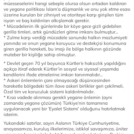
müesseselerini hangi sebeple olursa olsun ortadan kaldıran
ve yegane politikası İslam’a düşmanlık ve onu yok etme esası
üzerine kurulan bir zihniyet ve otoriteye karşı girişilen tüm
isyan ve baş kaldırıları alkışlamak gerekir.
* Mücadelenin ilk günlerinde bir köye gece gizli gidebilen
gerilla timleri, artık gündüzleri gitme imkanı bulmuştur...
* Zulme karşı verdiği mücadele sonunda halkın mazlumiyeti
yanında ve onun yegane koruyucu ve destekçisi konumuna
giren gerilla hareketi, bu imajı ile bölge halkının gözünde
muteber bir kişiliğe sahip olmuştur.
* Devlet geçen 70 yıl boyunca Kürtler’e haksızlık yapıldığını
açıkça itiraf ederek Kürtler’in sosyal ve siyasal yaşamda
kendilerini ifade etmelerine imkan tanınmalıdır...
* Askeri önlemlerin çare olmayacağı düşüncesinden
hareketle bölgedeki tüm ilave askeri birlikler geri çekilmeli,
Özel tim ve koruculuk sistemi kaldırılmalıdır.
* Kısa vadede alınması gerekli yegane önlemin (aynı
zamanda yegane çözümün) Türkiye’nin tamamına
uygulanacak yeni bir ’Eyalet Sistemi’ olduğunu hatırlatmak
isterim.
Yukarıdaki satırlar, sayın Aslanın Türkiye Cumhuriyetine,
anayasamıza, kuruluş ilkelerimize, istiklal savaşımıza, üniter