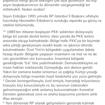
yapımıza hangi gözle baktığını çok açık gösteriyor. Bu kişi
sayın başbakanımızın iki dönemdir vazgeçemediği bir
milletvekili. Neden acaba?
Sayın Erdoğan 1991 yılında RP İstanbul İl Başkanı sıfatıyla
hazırlatıp Necmettin Erbakan’a sunduğu raporda şu görüş ve
istekler bölümünde,
“* 1985’ten itibaren başlayan PKK saldırıları dolayısıyla
bölge bir yanda devlet terörü, öbür yanda da PKK terörü
arasında sıkışıp kalmaktadır. Bölge halkı PKK’ya bir biçimde
arka çıktığı gerekçesiyle sürekli baskı ve işkence altında
tutulmaktadır. Özel Tim’in bölgedeki uygulamaları âdeta
hesap dışıdır. Bölgede yaşayan insanların ne mal ve ne de
can güvenlikleri söz konusudur. İnsanlara bölgede
gerektiğinde “b.k” bile yedirilmektedir. Demokratikleşme ve
insan hakları noktasında Güneydoğu son derece geridir.
Yakın bir zamana kadar anlamsız ve çağdışı Kürtçe yasağı
dolayısıyla bölge insanları hayli baskılarla yüz yüze gelmiştir.
* Devlet, kontrgerillasıyla, özel timiyle, harcadığı trilyonlarca
lirasıyla, köy korucularıyla vs. bu sorunun üstesinden
gelinemeyeceğini artık anlamış bulunmaktadır. Kemalist
Devletin geleneksel zora ve silaha başvurma yöntemi artık
iflas etmiştir.
* Yeni dönemde RP olarak gelişmelerin gerisinde kalmak