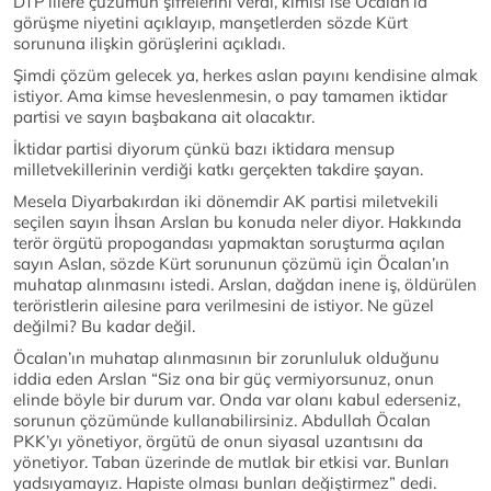
DTP’lilere çüzümün şifrelerini verdi, kimisi ise Öcalan’la
görüşme niyetini açıklayıp, manşetlerden sözde Kürt
sorununa ilişkin görüşlerini açıkladı.
Şimdi çözüm gelecek ya, herkes aslan payını kendisine almak
istiyor. Ama kimse heveslenmesin, o pay tamamen iktidar
partisi ve sayın başbakana ait olacaktır.
İktidar partisi diyorum çünkü bazı iktidara mensup
milletvekillerinin verdiği katkı gerçekten takdire şayan.
Mesela Diyarbakırdan iki dönemdir AK partisi miletvekili
seçilen sayın İhsan Arslan bu konuda neler diyor. Hakkında
terör örgütü propogandası yapmaktan soruşturma açılan
sayın Aslan, sözde Kürt sorununun çözümü için Öcalan’ın
muhatap alınmasını istedi. Arslan, dağdan inene iş, öldürülen
teröristlerin ailesine para verilmesini de istiyor. Ne güzel
değilmi? Bu kadar değil.
Öcalan’ın muhatap alınmasının bir zorunluluk olduğunu
iddia eden Arslan “Siz ona bir güç vermiyorsunuz, onun
elinde böyle bir durum var. Onda var olanı kabul ederseniz,
sorunun çözümünde kullanabilirsiniz. Abdullah Öcalan
PKK’yı yönetiyor, örgütü de onun siyasal uzantısını da
yönetiyor. Taban üzerinde de mutlak bir etkisi var. Bunları
yadsıyamayız. Hapiste olması bunları değiştirmez” dedi.