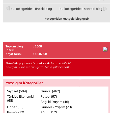
bu kategorideki önceki blog
bu kategorideki sonraki blog
kategoriden rastgele blog getir
Toplam blog
: 1508
: 1688
Kayıt tarihi
: 16.07.08
Yetmişiki yaşında iki çocuk ve iki torun sahibi bir
erkeğim.. Lise mezunuyum. Uzun yıllar esnaflı..
Yazdığım Kategoriler
Siyaset (504)
Güncel (462)
Türkiye Ekonomisi
Futbol (67)
(68)
Sağlıklı Yaşam (46)
Haber (36)
Gündelik Yaşam (28)
Felsefe (17)
Eğitim (17)