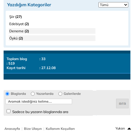
Yazdığım Kategoriler
Şiir
(27)
Edebiyat
(2)
Deneme
(2)
Öykü
(2)
Toplam blog
: 33
: 519
Kayıt tarihi
: 27.12.08
Bloglarda
Yazarlarda
Galerilerde
Sadece bu yazarın bloglarında ara
|
|
Yukarı
Anasayfa
Bize Ulaşın
Kullanım Koşulları