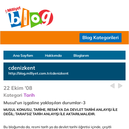
Blog Kategorileri
Ana Sayfam
Hakkımda
Bloglarım
cdenizkent
http://blog.milliyet.com.tr/cdenizkent
22 Ekim '08
Kategori
Tarih
Musul'un işgaline yaklaşılan durumlar-3
MUSUL KONUSU, TARİHE, RESMİ YA DA DEVLET TARİHİ ANLAYIŞI İLE
DEĞİL; TARAFSIZ TARİH ANLAYIŞI İLE AKTARILMALIDIR.
Bu bloğumda da, resmi tarih ya da devlet tarihi öğretisi içinde, çeşitli