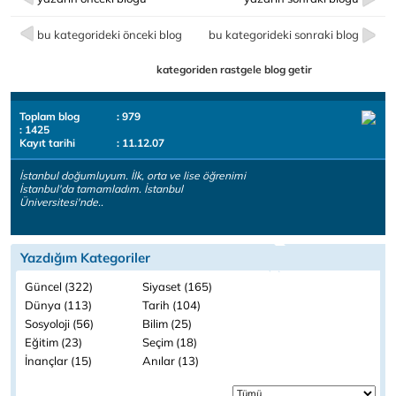
bu kategorideki önceki blog
bu kategorideki sonraki blog
kategoriden rastgele blog getir
Toplam blog
: 979
: 1425
Kayıt tarihi
: 11.12.07
İstanbul doğumluyum. İlk, orta ve lise öğrenimi
İstanbul'da tamamladım. İstanbul
Üniversitesi'nde..
Yazdığım Kategoriler
Güncel (322)
Siyaset (165)
Dünya (113)
Tarih (104)
Sosyoloji (56)
Bilim (25)
Eğitim (23)
Seçim (18)
İnançlar (15)
Anılar (13)