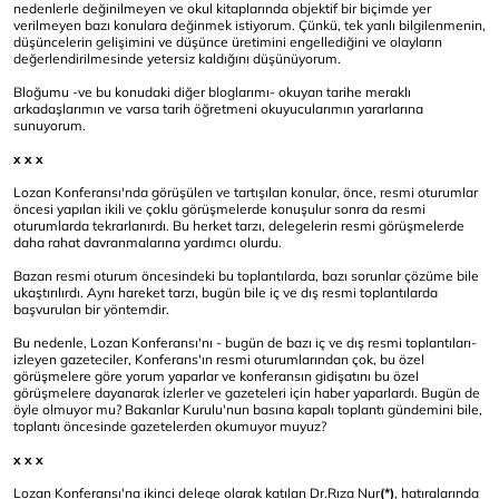
nedenlerle değinilmeyen ve okul kitaplarında objektif bir biçimde yer
verilmeyen bazı konulara değinmek istiyorum. Çünkü, tek yanlı bilgilenmenin,
düşüncelerin gelişimini ve düşünce üretimini engellediğini ve olayların
değerlendirilmesinde yetersiz kaldığını düşünüyorum.
Bloğumu -ve bu konudaki diğer bloglarımı- okuyan tarihe meraklı
arkadaşlarımın ve varsa tarih öğretmeni okuyucularımın yararlarına
sunuyorum.
x x x
Lozan Konferansı'nda görüşülen ve tartışılan konular, önce, resmi oturumlar
öncesi yapılan ikili ve çoklu görüşmelerde konuşulur sonra da resmi
oturumlarda tekrarlanırdı. Bu herket tarzı, delegelerin resmi görüşmelerde
daha rahat davranmalarına yardımcı olurdu.
Bazan resmi oturum öncesindeki bu toplantılarda, bazı sorunlar çözüme bile
ukaştırılırdı. Aynı hareket tarzı, bugün bile iç ve dış resmi toplantılarda
başvurulan bir yöntemdir.
Bu nedenle, Lozan Konferansı'nı - bugün de bazı iç ve dış resmi toplantıları-
izleyen gazeteciler, Konferans'ın resmi oturumlarından çok, bu özel
görüşmelere göre yorum yaparlar ve konferansın gidişatını bu özel
görüşmelere dayanarak izlerler ve gazeteleri için haber yaparlardı. Bugün de
öyle olmuyor mu? Bakanlar Kurulu'nun basına kapalı toplantı gündemini bile,
toplantı öncesinde gazetelerden okumuyor muyuz?
x x x
Lozan Konferansı'na ikinci delege olarak katılan Dr.Rıza Nur
(*)
, hatıralarında