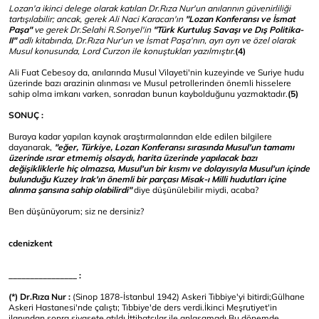
Lozan'a ikinci delege olarak katılan Dr.Rıza Nur'un anılarının güvenirliliği
tartışılabilir; ancak, gerek Ali Naci Karacan'ın
"Lozan Konferansı ve İsmat
Paşa"
ve gerek Dr.Selahi R.Sonyel'in
"Türk Kurtuluş Savaşı ve Dış Politika-
II"
adlı kitabında, Dr.Rıza Nur'un ve İsmat Paşa'nın, ayrı ayrı ve özel olarak
Musul konusunda, Lord Curzon ile konuştukları yazılmıştır.
(4)
Ali Fuat Cebesoy da, anılarında Musul Vilayeti'nin kuzeyinde ve Suriye hudu
üzerinde bazı arazinin alınması ve Musul petrollerinden önemli hisselere
sahip olma imkanı varken, sonradan bunun kaybolduğunu yazmaktadır.
(5)
SONUÇ :
Buraya kadar yapılan kaynak araştırmalarından elde edilen bilgilere
dayanarak,
"eğer, Türkiye, Lozan Konferansı sırasında Musul'un tamamı
üzerinde ısrar etmemiş olsaydı, harita üzerinde yapılacak bazı
değişikliklerle hiç olmazsa, Musul'un bir kısmı ve dolayısıyla Musul'un içinde
bulunduğu Kuzey Irak'ın önemli bir parçası Misak-ı Milli hudutları içine
alınma şansına sahip olabilirdi"
diye düşünülebilir miydi, acaba?
Ben düşünüyorum; siz ne dersiniz?
cdenizkent
________________ :
(*) Dr.Rıza Nur :
(Sinop 1878-İstanbul 1942) Askeri Tıbbiye'yi bitirdi;Gülhane
Askeri Hastanesi'nde çalıştı; Tıbbiye'de ders verdi.İkinci Meşrutiyet'in
ilanından sonra siyasete atıldı.İttihatçılar ile anlaşamadı.Bu dönemde