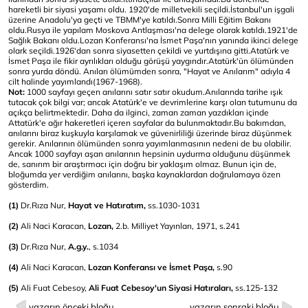
hareketli bir siyasi yaşamı oldu. 1920'de milletvekili seçildi.İstanbul'un işgali
üzerine Anadolu'ya geçti ve TBMM'ye katıldı.Sonra Milli Eğitim Bakanı
oldu.Rusya ile yapılam Moskova Antlaşması'na delege olarak katıldı.1921'de
Sağlık Bakanı oldu.Lozan Konferansı'na İsmet Paşa'nın yanında ikinci delege
olark seçildi.1926'dan sonra siyasetten çekildi ve yurtdışına gitti.Atatürk ve
İsmet Paşa ile fikir ayrılıkları olduğu görüşü yaygındır.Atatürk'ün ölümünden
sonra yurda döndü. Anıları ölümümden sonra, "Hayat ve Anılarım" adıyla 4
cilt halinde yayımlandı(1967-1968).
Not:
1000 sayfayı geçen anılarını satır satır okudum.Anılarında tarihe ışık
tutacak çok bilgi var; ancak Atatürk'e ve devrimlerine karşı olan tutumunu da
açıkça belirtmektedir. Daha da ilginci, zaman zaman yazdıkları içinde
Attatürk'e ağır hakeretleri içeren sayfalar da bulunmaktadır.Bu bakımdan,
anılarını biraz kuşkuyla karşılamak ve güvenirliliği üzerinde biraz düşünmek
gerekir. Anılarının ölümünden sonra yayımlanmasının nedeni de bu olabilir.
Ancak 1000 sayfayı aşan anılarının hepsinin uydurma olduğunu düşünmek
de, sanırım bir araştırmacı için doğru bir yaklaşım olmaz. Bunun için de,
bloğumda yer verdiğim anılarını, başka kaynaklardan doğrulamaya özen
gösterdim.
(1)
Dr.Rıza Nur,
Hayat ve Hatıratım,
ss.1030-1031
(2)
Ali Naci Karacan,
Lozan,
2.b. Milliyet Yayınları, 1971, s.241
(3)
Dr.Rıza Nur,
A.g.y.
, s.1034
(4)
Ali Naci Karacan,
Lozan Konferansı ve İsmet Paşa,
s.90
(5)
Ali Fuat Cebesoy,
Ali Fuat Cebesoy'un Siyasi Hatıraları,
ss.125-132
yazarın önceki bloğu
yazarın sonraki bloğu