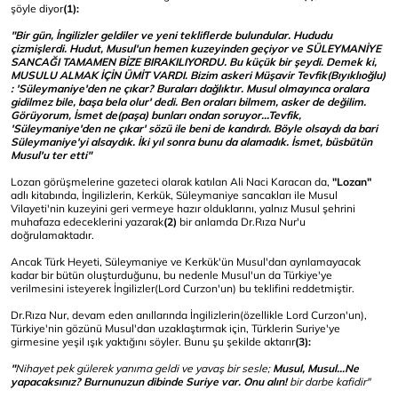
şöyle diyor
(1):
"Bir gün, İngilizler geldiler ve yeni tekliflerde bulundular. Hududu
çizmişlerdi. Hudut, Musul'un hemen kuzeyinden geçiyor ve SÜLEYMANİYE
SANCAĞI TAMAMEN BİZE BIRAKILIYORDU. Bu küçük bir şeydi. Demek ki,
MUSULU ALMAK İÇİN ÜMİT VARDI. Bizim askeri Müşavir Tevfik(Bıyıklıoğlu)
: 'Süleymaniye'den ne çıkar? Buraları dağlıktır. Musul olmayınca oralara
gidilmez bile, başa bela olur' dedi. Ben oraları bilmem, asker de değilim.
Görüyorum, İsmet de(paşa) bunları ondan soruyor...Tevfik,
'Süleymaniye'den ne çıkar' sözü ile beni de kandırdı. Böyle olsaydı da bari
Süleymaniye'yi alsaydık. İki yıl sonra bunu da alamadık. İsmet, büsbütün
Musul'u ter etti"
Lozan görüşmelerine gazeteci olarak katılan Ali Naci Karacan da,
"Lozan"
adlı kitabında, İngilizlerin, Kerkük, Süleymaniye sancakları ile Musul
Vilayeti'nin kuzeyini geri vermeye hazır olduklarını, yalnız Musul şehrini
muhafaza edeceklerini
yazarak
(2)
bir anlamda Dr.Rıza Nur'u
doğrulamaktadır.
Ancak Türk Heyeti, Süleymaniye ve Kerkük'ün Musul'dan ayrılamayacak
kadar bir bütün oluşturduğunu, bu nedenle Musul'un da Türkiye'ye
verilmesini isteyerek İngilizler(Lord Curzon'un) bu teklifini reddetmiştir.
Dr.Rıza Nur, devam eden anıllarında İngilizlerin(özellikle Lord Curzon'un),
Türkiye'nin gözünü Musul'dan uzaklaştırmak için, Türklerin Suriye'ye
girmesine yeşil ışık yaktığını söyler. Bunu şu şekilde aktarır
(3):
"
Nihayet pek gülerek yanıma geldi ve yavaş bir sesle;
Musul, Musul...Ne
yapacaksınız? Burnunuzun dibinde Suriye var. Onu alın!
bir darbe kafidir"