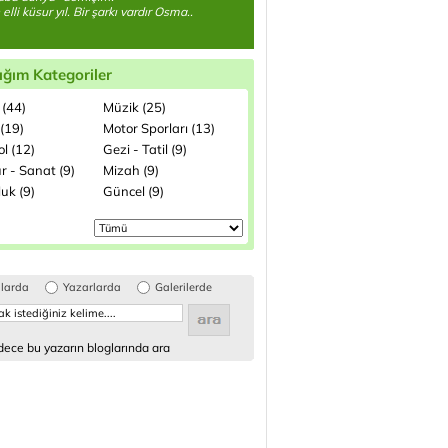
lli küsur yıl. Bir şarkı vardır Osma..
ığım Kategoriler
 (44)
Müzik (25)
(19)
Motor Sporları (13)
l (12)
Gezi - Tatil (9)
r - Sanat (9)
Mizah (9)
uk (9)
Güncel (9)
glarda
Yazarlarda
Galerilerde
ece bu yazarın bloglarında ara