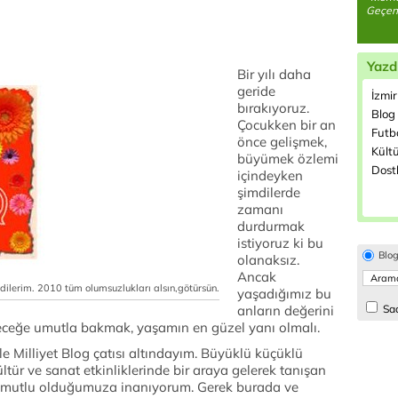
Geçen e
Yazd
Bir yılı daha
geride
İzmir
bırakıyoruz.
Blog 
Çocukken bir an
Futbo
önce gelişmek,
Kültü
büyümek özlemi
Dostl
içindeyken
şimdilerde
zamanı
durdurmak
istiyoruz ki bu
Blo
olanaksız.
Ancak
 dilerim. 2010 tüm olumsuzlukları alsın,götürsün.
yaşadığımız bu
anların değerini
Sad
leceğe umutla bakmak, yaşamın en güzel yanı olmalı.
erle Milliyet Blog çatısı altındayım. Büyüklü küçüklü
kültür ve sanat etkinliklerinde bir araya gelerek tanışan
en mutlu olduğumuza inanıyorum. Gerek burada ve