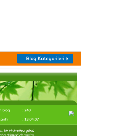
Blog Kategorileri
m blog
: 240
tarihi
: 13.04.07
s, bir Hıdırellez günü
aba dünya" demişim.