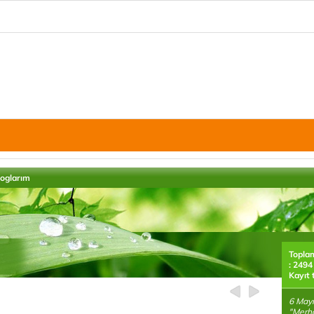
loglarım
Topla
: 2494
Kayıt 
6 Mayı
"Merh