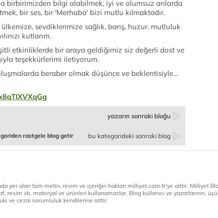
a birbirimizden bilgi alabilmek, iyi ve olumsuz anlarda
etmek, bir ses, bir 'Merhaba' bizi mutlu kılmaktadır.
 ülkemize, sevdiklerimize sağlık, barış, huzur, mutluluk
ılınızı kutlarım.
li etkinliklerde bir araya geldiğimiz siz değerli dost ve
ıyla teşekkürlerimi iletiyorum.
luşmalarda beraber olmak düşünce ve beklentisiyle...
=x8qTIXVXqGg
yazarın sonraki bloğu
goriden rastgele blog getir
bu kategorideki sonraki blog
a yer alan tüm metin, resim ve içeriğin hakları milliyet.com.tr'ye aittir. Milliyet Blog
af, resim vb. materyal ve ürünleri kullanamazlar. Blog kullanıcı ve yazarlarının, üçün
ki ve cezai sorumluluk kendilerine aittir.