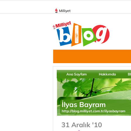
Milliyet
Ana Sayfam
Hakkımda
B
İlyas Bayram
http://blog.milliyet.com.tr/ilyasbayram
31 Aralık '10