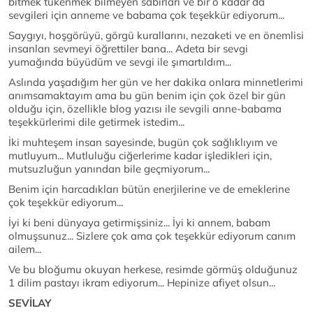
bitmek tükenmek bilmeyen sabırları ve bir o kadar da
sevgileri için anneme ve babama çok teşekkür ediyorum...
Saygıyı, hoşgörüyü, görgü kurallarını, nezaketi ve en önemlisi
insanları sevmeyi öğrettiler bana... Adeta bir sevgi
yumağında büyüdüm ve sevgi ile şımartıldım...
Aslında yaşadığım her gün ve her dakika onlara minnetlerimi
anımsamaktayım ama bu gün benim için çok özel bir gün
olduğu için, özellikle blog yazısı ile sevgili anne-babama
teşekkürlerimi dile getirmek istedim...
İki muhteşem insan sayesinde, bugün çok sağlıklıyım ve
mutluyum... Mutluluğu ciğerlerime kadar işledikleri için,
mutsuzluğun yanından bile geçmiyorum...
Benim için harcadıkları bütün enerjilerine ve de emeklerine
çok teşekkür ediyorum...
İyi ki beni dünyaya getirmişsiniz... İyi ki annem, babam
olmuşsunuz... Sizlere çok ama çok teşekkür ediyorum canım
ailem...
Ve bu bloğumu okuyan herkese, resimde görmüş olduğunuz
1 dilim pastayı ikram ediyorum... Hepinize afiyet olsun...
SEVİLAY