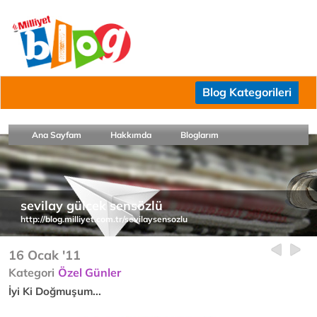
Blog Kategorileri
Ana Sayfam
Hakkımda
Bloglarım
sevilay gülcek sensözlü
http://blog.milliyet.com.tr/sevilaysensozlu
16 Ocak '11
Kategori
Özel Günler
İyi Ki Doğmuşum...