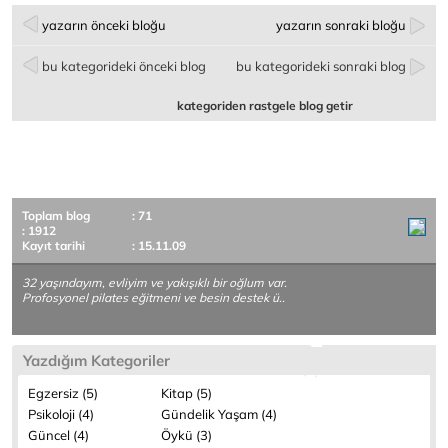
yazarın önceki bloğu
yazarın sonraki bloğu
bu kategorideki önceki blog
bu kategorideki sonraki blog
kategoriden rastgele blog getir
Toplam blog
: 71
: 1912
Kayıt tarihi
: 15.11.09
32 yaşındayım, evliyim ve yakışıklı bir oğlum var.
Profosyonel pilates eğitmeni ve besin destek ü..
Yazdığım Kategoriler
Egzersiz (5)
Kitap (5)
Psikoloji (4)
Gündelik Yaşam (4)
Güncel (4)
Öykü (3)