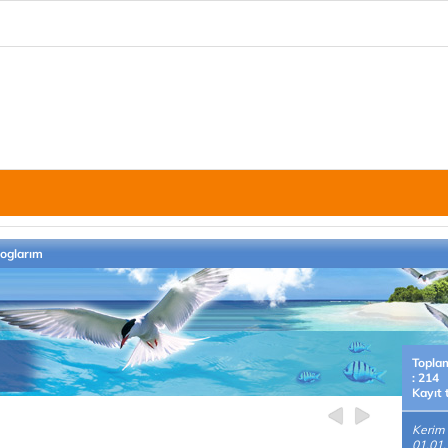
loglarım
Topla
: 214
Kayıt 
Kerim
01.01