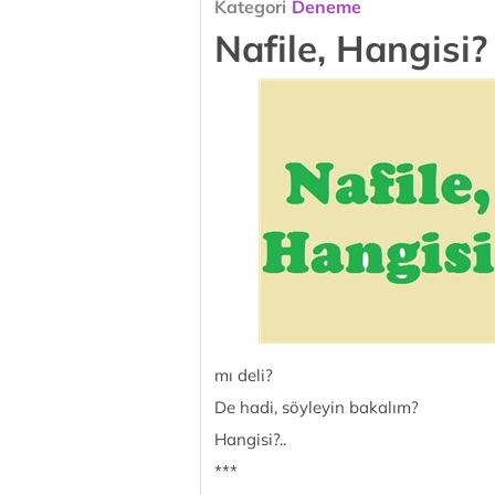
Kategori
Deneme
Nafile, Hangisi?
mı deli?
De hadi, söyleyin bakalım?
Hangisi?..
***