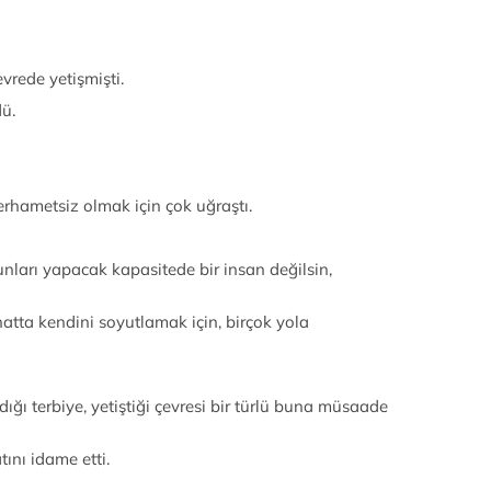
evrede yetişmişti.
ü.
erhametsiz olmak için çok uğraştı.
unları yapacak kapasitede bir insan değilsin,
atta kendini soyutlamak için, birçok yola
ldığı terbiye, yetiştiği çevresi bir türlü buna müsaade
atını idame etti.