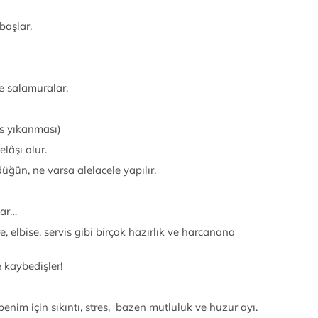
başlar.
ve salamuralar.
vs yıkanması)
lâşı olur.
üğün, ne varsa alelacele yapılır.
lar…
e, elbise, servis gibi birçok hazırlık ve harcanana
 kaybedişler!
benim için sıkıntı, stres, bazen mutluluk ve huzur ayı.