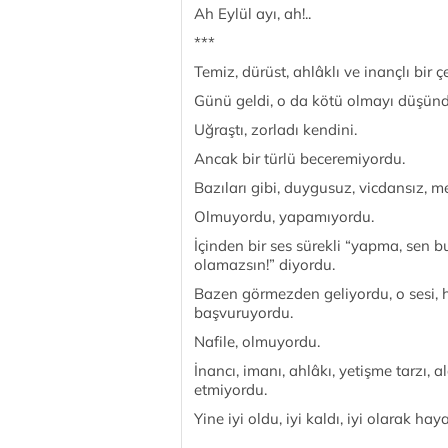
Ah Eylül ayı, ah!..
***
Temiz, dürüst, ahlâklı ve inançlı bir ç
Günü geldi, o da kötü olmayı düşünd
Uğraştı, zorladı kendini.
Ancak bir türlü beceremiyordu.
Bazıları gibi, duygusuz, vicdansız, m
Olmuyordu, yapamıyordu.
İçinden bir ses sürekli “yapma, sen b
olamazsın!” diyordu.
Bazen görmezden geliyordu, o sesi, h
başvuruyordu.
Nafile, olmuyordu.
İnancı, imanı, ahlâkı, yetişme tarzı, a
etmiyordu.
Yine iyi oldu, iyi kaldı, iyi olarak hay