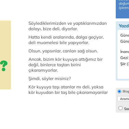
doğuml
İşletm
Söylediklerimizden ve yaptıklarımızdan
Yazd
dolayı, bize deli, diyorlar.
Günc
Hatta kendi aralarında, dalga geçiyor,
Günd
deli muamelesi bile yapıyorlar.
Olsun, yapsınlar, canları sağ olsun.
İnanç
Gezi 
Ancak, bizim kör kuyuya attığımız bir
Şiir 
değil, binlerce taştan birini
çıkaramıyorlar.
Şimdi, söyler misiniz?
Kör kuyuya taşı atanlar mı deli, yoksa
Blo
kör kuyudan bir taş bile çıkaramayanlar
Sad