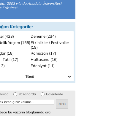
u.. 2003 yılında Anadolu Üniversitesi
e Fakultesi..
ığım Kategoriler
el (423)
Deneme (234)
elik Yaşam (155)
Etkinlikler / Festivaller
(19)
lar (18)
Ramazan (17)
- Tatil (17)
Haftasonu (16)
(13)
Edebiyat (11)
glarda
Yazarlarda
Galerilerde
ece bu yazarın bloglarında ara