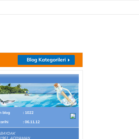
Blog Kategorileri
m blog
: 1022
tarihi
: 06.11.12
 BAYDAK
.1961 ADIYAMAN