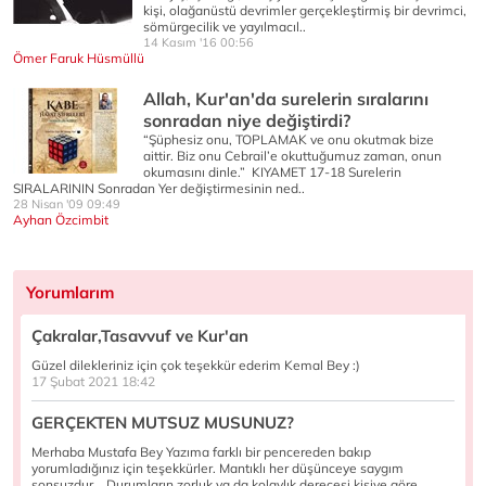
kişi, olağanüstü devrimler gerçekleştirmiş bir devrimci,
sömürgecilik ve yayılmacıl..
14 Kasım '16 00:56
Ömer Faruk Hüsmüllü
Allah, Kur'an'da surelerin sıralarını
sonradan niye değiştirdi?
“Şüphesiz onu, TOPLAMAK ve onu okutmak bize
aittir. Biz onu Cebrail’e okuttuğumuz zaman, onun
okumasını dinle.” KIYAMET 17-18 Surelerin
SIRALARININ Sonradan Yer değiştirmesinin ned..
28 Nisan '09 09:49
Ayhan Özcimbit
Yorumlarım
Çakralar,Tasavvuf ve Kur'an
Güzel dilekleriniz için çok teşekkür ederim Kemal Bey :)
17 Şubat 2021 18:42
GERÇEKTEN MUTSUZ MUSUNUZ?
Merhaba Mustafa Bey Yazıma farklı bir pencereden bakıp
yorumladığınız için teşekkürler. Mantıklı her düşünceye saygım
sonsuzdur... Durumların zorluk ya da kolaylık derecesi kişiye göre