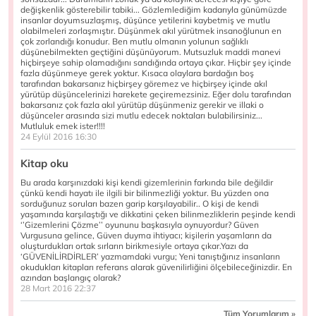
değişkenlik gösterebilir tabiki... Gözlemlediğim kadarıyla günümüzde
insanlar doyumsuzlaşmış, düşünce yetilerini kaybetmiş ve mutlu
olabilmeleri zorlaşmıştır. Düşünmek akıl yürütmek insanoğlunun en
çok zorlandığı konudur. Ben mutlu olmanın yolunun sağlıklı
düşünebilmekten geçtiğini düşünüyorum. Mutsuzluk maddi manevi
hiçbirşeye sahip olamadığını sandığında ortaya çıkar. Hiçbir şey içinde
fazla düşünmeye gerek yoktur. Kısaca olaylara bardağın boş
tarafından bakarsanız hiçbirşey göremez ve hiçbirşey içinde akıl
yürütüp düşüncelerinizi harekete geçiremezsiniz. Eğer dolu tarafından
bakarsanız çok fazla akıl yürütüp düşünmeniz gerekir ve illaki o
düşünceler arasında sizi mutlu edecek noktaları bulabilirsiniz...
Mutluluk emek ister!!!!
24 Eylül 2016 16:30
Kitap oku
Bu arada karşınızdaki kişi kendi gizemlerinin farkında bile değildir
çünkü kendi hayatı ile ilgili bir bilinmezliği yoktur. Bu yüzden ona
sorduğunuz soruları bazen garip karşılayabilir.. O kişi de kendi
yaşamında karşılaştığı ve dikkatini çeken bilinmezliklerin peşinde kendi
‘’Gizemlerini Çözme’’ oyununu başkasıyla oynuyordur? Güven
Vurgusuna gelince, Güven duyma ihtiyacı; kişilerin yaşamların da
oluşturdukları ortak sırların birikmesiyle ortaya çıkar.Yazı da
‘GÜVENİLİRDİRLER’ yazmamdaki vurgu; Yeni tanıştığınız insanların
okudukları kitapları referans alarak güvenilirliğini ölçebileceğinizdir. En
azından başlangıç olarak?
28 Mart 2016 22:37
Tüm Yorumlarım »