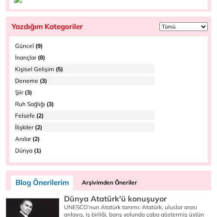
Yazdığım Kategoriler
Güncel
(9)
İnançlar
(8)
Kişisel Gelişim
(5)
Deneme
(3)
Şiir
(3)
Ruh Sağlığı
(3)
Felsefe
(2)
İlişkiler
(2)
Anılar
(2)
Dünya
(1)
Blog Önerilerim
Arşivimden Öneriler
Dünya Atatürk'ü konuşuyor
UNESCO’nun Atatürk tanımı: Atatürk, uluslar arası
anlayış, iş birliği, barış yolunda çaba göstermiş üstün