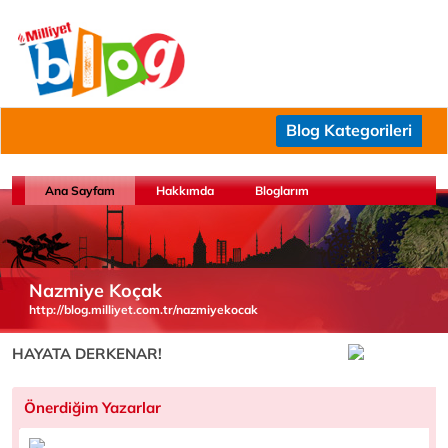
Blog Kategorileri
Ana Sayfam
Hakkımda
Bloglarım
Nazmiye Koçak
http://blog.milliyet.com.tr/nazmiyekocak
HAYATA DERKENAR!
Önerdiğim Yazarlar