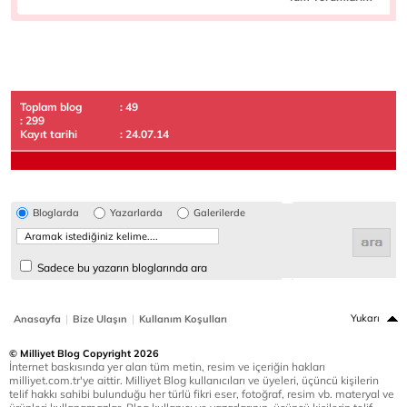
Toplam blog
: 49
: 299
Kayıt tarihi
: 24.07.14
Bloglarda
Yazarlarda
Galerilerde
Sadece bu yazarın bloglarında ara
|
|
Yukarı
Anasayfa
Bize Ulaşın
Kullanım Koşulları
© Milliyet Blog Copyright 2026
İnternet baskısında yer alan tüm metin, resim ve içeriğin hakları
milliyet.com.tr'ye aittir. Milliyet Blog kullanıcıları ve üyeleri, üçüncü kişilerin
telif hakkı sahibi bulunduğu her türlü fikri eser, fotoğraf, resim vb. materyal ve