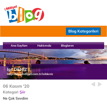
Blog Kategorileri
Ana Sayfam
Hakkımda
Bloglarım
Işıl DENİZ
http://blog.milliyet.com.tr/isildeniz
06 Kasım '20
Kategori
Şiir
Ne Çok Sevdim