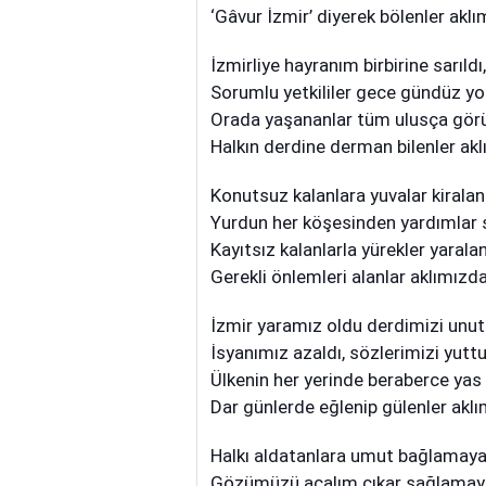
‘Gâvur İzmir’ diyerek bölenler aklı
İzmirliye hayranım birbirine sarıldı,
Sorumlu yetkililer gece gündüz yo
Orada yaşananlar tüm ulusça görü
Halkın derdine derman bilenler akl
Konutsuz kalanlara yuvalar kiralan
Yurdun her köşesinden yardımlar s
Kayıtsız kalanlarla yürekler yaralan
Gerekli önlemleri alanlar aklımızda
İzmir yaramız oldu derdimizi unut
İsyanımız azaldı, sözlerimizi yutt
Ülkenin her yerinde beraberce yas 
Dar günlerde eğlenip gülenler aklı
Halkı aldatanlara umut bağlamaya
Gözümüzü açalım çıkar sağlamay