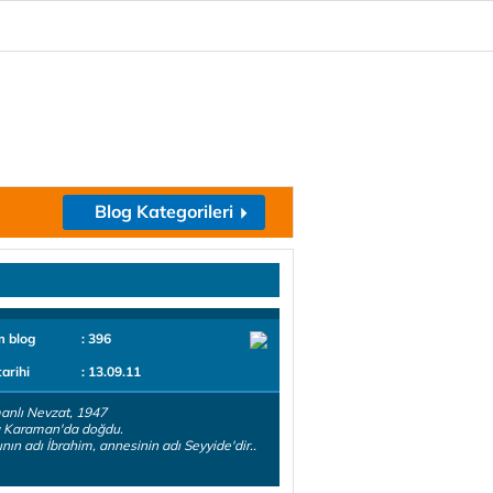
Blog Kategorileri
m blog
: 396
tarihi
: 13.09.11
anlı Nevzat, 1947
a Karaman'da doğdu.
nın adı İbrahim, annesinin adı Seyyide'dir..