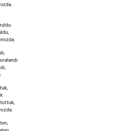
mızda.
ruldu.
ldü,
ımızda.
dı,
ıralandı.
dı,
.
tuk,
uk
tuttuk,
mızda.
lım,
alım.