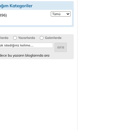
ığım Kategoriler
(396)
glarda
Yazarlarda
Galerilerde
ece bu yazarın bloglarında ara