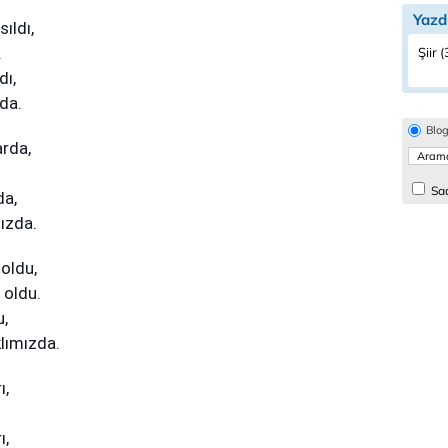
Yazd
ıldı,
.
Şiir 
dı,
da.
Blo
arda,
.
Sad
da,
ızda.
 oldu,
 oldu.
u,
lımızda.
ı,
ı,