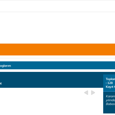
loglarım
Topla
: 128
at
Kayıt 
Karam
yılınd
Babası