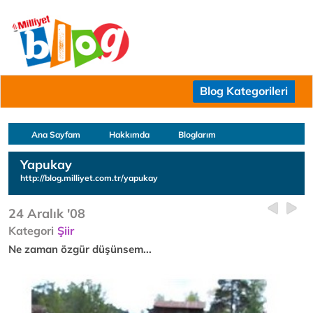
Blog Kategorileri
Ana Sayfam
Hakkımda
Bloglarım
Yapukay
http://blog.milliyet.com.tr/yapukay
24 Aralık '08
Kategori
Şiir
Ne zaman özgür düşünsem...