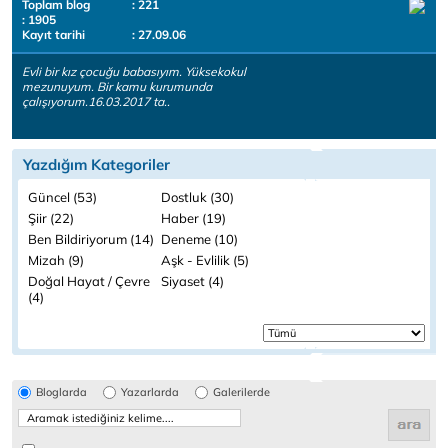
Toplam blog
: 221
: 1905
Kayıt tarihi
: 27.09.06
Evli bir kız çocuğu babasıyım. Yüksekokul
mezunuyum. Bir kamu kurumunda
çalışıyorum.16.03.2017 ta..
Yazdığım Kategoriler
Güncel (53)
Dostluk (30)
Şiir (22)
Haber (19)
Ben Bildiriyorum (14)
Deneme (10)
Mizah (9)
Aşk - Evlilik (5)
Doğal Hayat / Çevre
Siyaset (4)
(4)
Bloglarda
Yazarlarda
Galerilerde