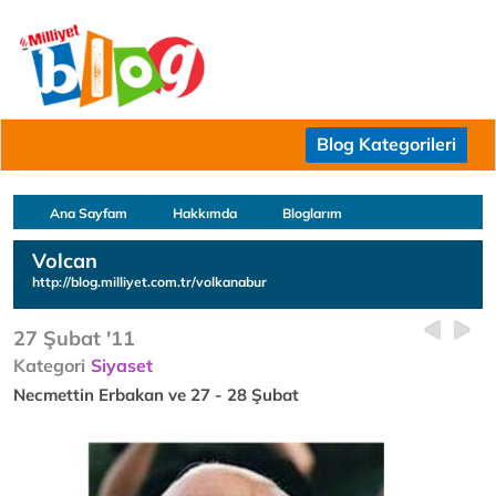
Blog Kategorileri
Ana Sayfam
Hakkımda
Bloglarım
Volcan
http://blog.milliyet.com.tr/volkanabur
27 Şubat '11
Kategori
Siyaset
Necmettin Erbakan ve 27 - 28 Şubat