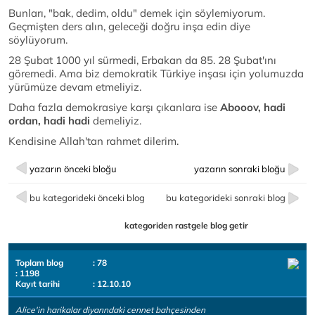
Bunları, "bak, dedim, oldu" demek için söylemiyorum.
Geçmişten ders alın, geleceği doğru inşa edin diye
söylüyorum.
28 Şubat 1000 yıl sürmedi, Erbakan da 85. 28 Şubat'ını
göremedi. Ama biz demokratik Türkiye inşası için yolumuzda
yürümüze devam etmeliyiz.
Daha fazla demokrasiye karşı çıkanlara ise
Abooov, hadi
ordan, hadi hadi
demeliyiz.
Kendisine Allah'tan rahmet dilerim.
yazarın önceki bloğu
yazarın sonraki bloğu
bu kategorideki önceki blog
bu kategorideki sonraki blog
kategoriden rastgele blog getir
Toplam blog
: 78
: 1198
Kayıt tarihi
: 12.10.10
Alice'in harikalar diyarındaki cennet bahçesinden