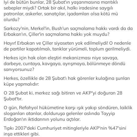
İyi de bütün bunlar, 28 Şubat'ın yaşanmasına mantıklı
sebepler miydi? Ortak bir akıl, halkı iradesine saygılı
patronlar, askerler, sanatçılar, işadamları olsa kötü mü
olurdu?
Sarkozy'nin, Merkel'in, Bush'un saçmalama hakkı vardı da da
Erbakan'ın, Çiller'in saçmalama hakkı yok muydu?
Hayır! Erbakan ve Çiller siyaseten yok edilmeliydi! O nedenle
de partiler kapatılmalı, tanklar yürümeli, toplum gerilmeliydi.
Herkes için hak olan eleştiri mekanizması niye savaşa,
darbeye, cuntaya, kavgaya, ayrışmaya, bölünmeye döndü
sanıyorsunuz?
Herkes, özellikle de 28 Şubat'ı hak görenler kulağına şunları
küpe yapmalıdır:
O 28 Şubat ki, merkez sağı bitiren ve AKP'yi doğuran 28
Şubat'tır.
O gün, Refahyol hükümetine karşı ışık yakıp söndüren, laiklik
sloganları atanlar, dolduruşa gelenler aslında Tayyip
Erdoğan'ın iktidarının yolunu açtılar.
Tıpkı 2007'deki Cumhuriyet mitingleriyle AKP'nin %47'sini
inşa ettikleri gibi.