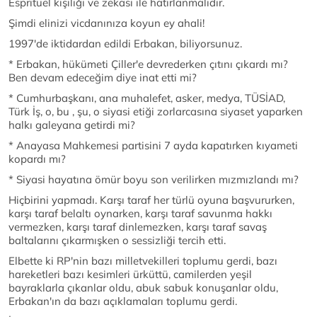
Espritüel kişiliği ve zekası ile hatırlanmalıdır.
Şimdi elinizi vicdanınıza koyun ey ahali!
1997'de iktidardan edildi Erbakan, biliyorsunuz.
* Erbakan, hükümeti Çiller'e devrederken çıtını çıkardı mı?
Ben devam edeceğim diye inat etti mi?
* Cumhurbaşkanı, ana muhalefet, asker, medya, TÜSİAD,
Türk İş, o, bu , şu, o siyasi etiği zorlarcasına siyaset yaparken
halkı galeyana getirdi mi?
* Anayasa Mahkemesi partisini 7 ayda kapatırken kıyameti
kopardı mı?
* Siyasi hayatına ömür boyu son verilirken mızmızlandı mı?
Hiçbirini yapmadı. Karşı taraf her türlü oyuna başvururken,
karşı taraf belaltı oynarken, karşı taraf savunma hakkı
vermezken, karşı taraf dinlemezken, karşı taraf savaş
baltalarını çıkarmışken o sessizliği tercih etti.
Elbette ki RP'nin bazı milletvekilleri toplumu gerdi, bazı
hareketleri bazı kesimleri ürküttü, camilerden yeşil
bayraklarla çıkanlar oldu, abuk sabuk konuşanlar oldu,
Erbakan'ın da bazı açıklamaları toplumu gerdi.