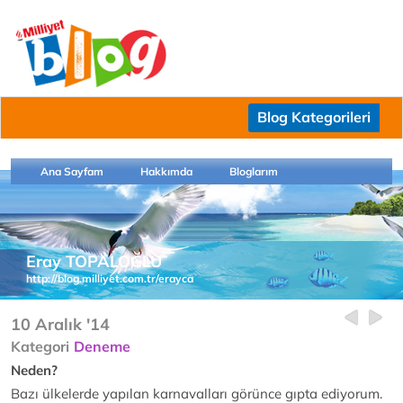
Blog Kategorileri
Ana Sayfam
Hakkımda
Bloglarım
Eray TOPALOĞLU
http://blog.milliyet.com.tr/erayca
10 Aralık '14
Kategori
Deneme
Neden?
Bazı ülkelerde yapılan karnavalları görünce gıpta ediyorum.