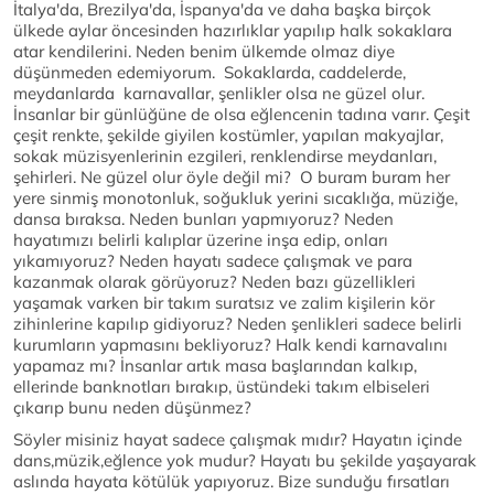
İtalya'da, Brezilya'da, İspanya'da ve daha başka birçok
ülkede aylar öncesinden hazırlıklar yapılıp halk sokaklara
atar kendilerini. Neden benim ülkemde olmaz diye
düşünmeden edemiyorum. Sokaklarda, caddelerde,
meydanlarda karnavallar, şenlikler olsa ne güzel olur.
İnsanlar bir günlüğüne de olsa eğlencenin tadına varır. Çeşit
çeşit renkte, şekilde giyilen kostümler, yapılan makyajlar,
sokak müzisyenlerinin ezgileri, renklendirse meydanları,
şehirleri. Ne güzel olur öyle değil mi? O buram buram her
yere sinmiş monotonluk, soğukluk yerini sıcaklığa, müziğe,
dansa bıraksa. Neden bunları yapmıyoruz? Neden
hayatımızı belirli kalıplar üzerine inşa edip, onları
yıkamıyoruz? Neden hayatı sadece çalışmak ve para
kazanmak olarak görüyoruz? Neden bazı güzellikleri
yaşamak varken bir takım suratsız ve zalim kişilerin kör
zihinlerine kapılıp gidiyoruz? Neden şenlikleri sadece belirli
kurumların yapmasını bekliyoruz? Halk kendi karnavalını
yapamaz mı? İnsanlar artık masa başlarından kalkıp,
ellerinde banknotları bırakıp, üstündeki takım elbiseleri
çıkarıp bunu neden düşünmez?
Söyler misiniz hayat sadece çalışmak mıdır? Hayatın içinde
dans,müzik,eğlence yok mudur? Hayatı bu şekilde yaşayarak
aslında hayata kötülük yapıyoruz. Bize sunduğu fırsatları