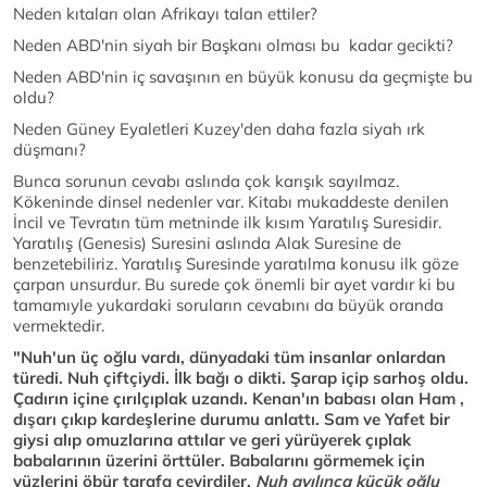
Neden kıtaları olan Afrikayı talan ettiler?
Neden ABD'nin siyah bir Başkanı olması bu kadar gecikti?
Neden ABD'nin iç savaşının en büyük konusu da geçmişte bu
oldu?
Neden Güney Eyaletleri Kuzey'den daha fazla siyah ırk
düşmanı?
Bunca sorunun cevabı aslında çok karışık sayılmaz.
Kökeninde dinsel nedenler var. Kitabı mukaddeste denilen
İncil ve Tevratın tüm metninde ilk kısım Yaratılış Suresidir.
Yaratılış (Genesis) Suresini aslında Alak Suresine de
benzetebiliriz. Yaratılış Suresinde yaratılma konusu ilk göze
çarpan unsurdur. Bu surede çok önemli bir ayet vardır ki bu
tamamıyle yukardaki soruların cevabını da büyük oranda
vermektedir.
"Nuh'un üç oğlu vardı, dünyadaki tüm insanlar onlardan
türedi. Nuh çiftçiydi. İlk bağı o dikti. Şarap içip sarhoş oldu.
Çadırın içine çırılçıplak uzandı. Kenan'ın babası olan Ham ,
dışarı çıkıp kardeşlerine durumu anlattı. Sam ve Yafet bir
giysi alıp omuzlarına attılar ve geri yürüyerek çıplak
babalarının üzerini örttüler. Babalarını görmemek için
yüzlerini öbür tarafa çevirdiler.
Nuh ayılınca küçük oğlu