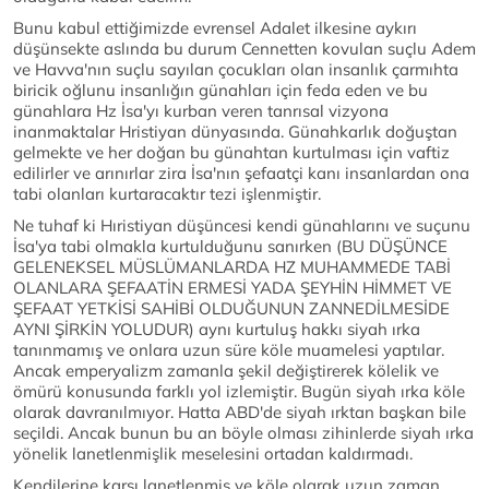
Bunu kabul ettiğimizde evrensel Adalet ilkesine aykırı
düşünsekte aslında bu durum Cennetten kovulan suçlu Adem
ve Havva'nın suçlu sayılan çocukları olan insanlık çarmıhta
biricik oğlunu insanlığın günahları için feda eden ve bu
günahlara Hz İsa'yı kurban veren tanrısal vizyona
inanmaktalar Hristiyan dünyasında. Günahkarlık doğuştan
gelmekte ve her doğan bu günahtan kurtulması için vaftiz
edilirler ve arınırlar zira İsa'nın şefaatçi kanı insanlardan ona
tabi olanları kurtaracaktır tezi işlenmiştir.
Ne tuhaf ki Hıristiyan düşüncesi kendi günahlarını ve suçunu
İsa'ya tabi olmakla kurtulduğunu sanırken (BU DÜŞÜNCE
GELENEKSEL MÜSLÜMANLARDA HZ MUHAMMEDE TABİ
OLANLARA ŞEFAATİN ERMESİ YADA ŞEYHİN HİMMET VE
ŞEFAAT YETKİSİ SAHİBİ OLDUĞUNUN ZANNEDİLMESİDE
AYNI ŞİRKİN YOLUDUR) aynı kurtuluş hakkı siyah ırka
tanınmamış ve onlara uzun süre köle muamelesi yaptılar.
Ancak emperyalizm zamanla şekil değiştirerek kölelik ve
ömürü konusunda farklı yol izlemiştir. Bugün siyah ırka köle
olarak davranılmıyor. Hatta ABD'de siyah ırktan başkan bile
seçildi. Ancak bunun bu an böyle olması zihinlerde siyah ırka
yönelik lanetlenmişlik meselesini ortadan kaldırmadı.
Kendilerine karşı lanetlenmiş ve köle olarak uzun zaman