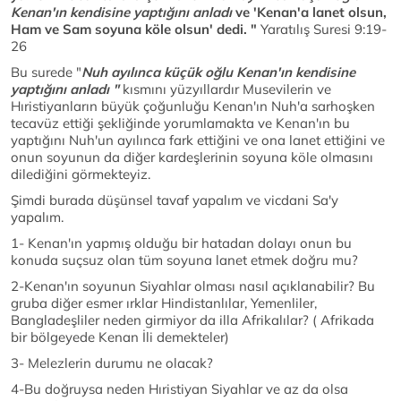
Kenan'ın kendisine yaptığını anladı
ve 'Kenan'a lanet olsun,
Ham ve Sam soyuna köle olsun' dedi. "
Yaratılış Suresi 9:19-
26
Bu surede "
Nuh ayılınca küçük oğlu Kenan'ın kendisine
yaptığını anladı "
kısmını yüzyıllardır Musevilerin ve
Hıristiyanların büyük çoğunluğu Kenan'ın Nuh'a sarhoşken
tecavüz ettiği şekliğinde yorumlamakta ve Kenan'ın bu
yaptığını Nuh'un ayılınca fark ettiğini ve ona lanet ettiğini ve
onun soyunun da diğer kardeşlerinin soyuna köle olmasını
dilediğini görmekteyiz.
Şimdi burada düşünsel tavaf yapalım ve vicdani Sa'y
yapalım.
1- Kenan'ın yapmış olduğu bir hatadan dolayı onun bu
konuda suçsuz olan tüm soyuna lanet etmek doğru mu?
2-Kenan'ın soyunun Siyahlar olması nasıl açıklanabilir? Bu
gruba diğer esmer ırklar Hindistanlılar, Yemenliler,
Bangladeşliler neden girmiyor da illa Afrikalılar? ( Afrikada
bir bölgeyede Kenan İli demekteler)
3- Melezlerin durumu ne olacak?
4-Bu doğruysa neden Hıristiyan Siyahlar ve az da olsa