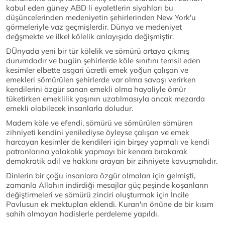
kabul eden güney ABD li eyaletlerin siyahları bu
düşüncelerinden medeniyetin şehirlerinden New York'u
görmeleriyle vaz geçmişlerdir. Dünya ve medeniyet
değşmekte ve ilkel kölelik anlayışıda değişmiştir.
DÜnyada yeni bir tür kölelik ve sömürü ortaya çıkmış
durumdadır ve bugün şehirlerde köle sınıfını temsil eden
kesimler elbette asgari ücretli emek yoğun çalışan ve
emekleri sömürülen şehirlerde var olma savaşı verirken
kendilerini özgür sanan emekli olma hayaliyle ömür
tüketirken emeklilik yaşının uzatılmasıyla ancak mezarda
emekli olabilecek insanlarla doludur.
Madem köle ve efendi, sömürü ve sömürülen sömüren
zihniyeti kendini yenilediyse öyleyse çalışan ve emek
harcayan kesimler de kendileri için birşey yapmalı ve kendi
patronlarına yalakalık yapmayı bir kenara bırakarak
demokratik adil ve hakkını arayan bir zihniyete kavuşmalıdır.
Dinlerin bir çoğu insanlara özgür olmaları için gelmişti,
zamanla Allahın indirdiği mesajlar güç peşinde koşanların
değiştirmeleri ve sömürü zinciri oluşturmak için İncile
Pavlusun ek mektupları eklendi. Kuran'ın önüne de bir kısım
sahih olmayan hadislerle perdeleme yapıldı.