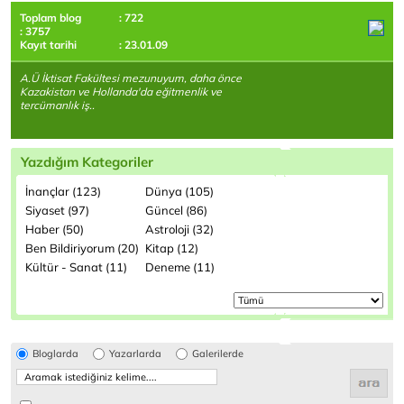
Toplam blog
: 722
: 3757
Kayıt tarihi
: 23.01.09
A.Ü İktisat Fakültesi mezunuyum, daha önce
Kazakistan ve Hollanda'da eğitmenlik ve
tercümanlık iş..
Yazdığım Kategoriler
İnançlar (123)
Dünya (105)
Siyaset (97)
Güncel (86)
Haber (50)
Astroloji (32)
Ben Bildiriyorum (20)
Kitap (12)
Kültür - Sanat (11)
Deneme (11)
Bloglarda
Yazarlarda
Galerilerde