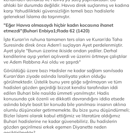
ahlaki bir durumda değildir. Havva direk suçlanmış ve kadına
karşı Yahudilikteki güvensizliğin temeli bazı hadislerle
geleneksel İslama da taşınmıştır.
"Eğer Havva olmasaydı hiçbir kadın kocasına ihanet
etmezdi"(Buhari Enbiya1;Rada 62 (1420)
İşte Kuran'ın ruhuna tamamen ters olan ve Kuran'da Taha
Suresinde direk önce Adem'i suçlayan Ayet perdelenmiştir.
Ayet şöyle "Bunun üzerine ikiside ondan yediler. Derhal
kendilerine ayıp yerleri açılıverdi ve üzerini örtmeye çalıştılar
ve Adem Rabbına Asi oldu ve şaşırdı"
Görüldüğü üzere bazı Hadisler ne kadar sağlam sanılsada
Kuran'dan ziyade aslında İsrailiyata yakın olduğu
görülmektedir. Üstelik bunu yere göğe sığrılmayan ve tüm
hadisleri gözden geçirdiği bizzat kendisi tarafından iddi
edilen Buhari bile nasılda ümmeti yanılmıştır. Hadis
konusunda çok özenli ve dikkatli davrandığını iddia etsede
aslında böyle basit bir konuda bile yanılması insanın aklına
olumlu düşünceler getirmemekte. Bu bize şunu düşündürmeli;
Bizler İslami olarak kabul ettiğimiz ve literatüre aldığımız
Buhari hadislerine ne kadar güvenebiliriz. Bu hadislerin
gözden geçirilmesi erkek egemen Diyanette neden
geciktirilmekte?