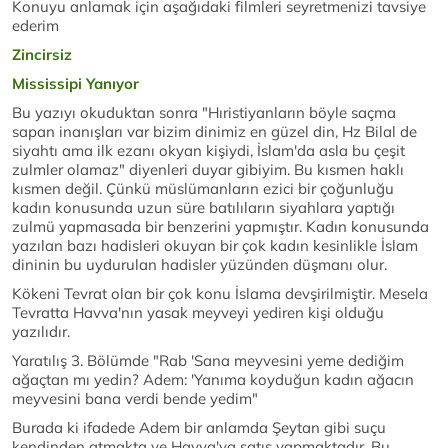
Konuyu anlamak için aşağıdaki filmleri seyretmenizi tavsiye
ederim
Zincirsiz
Mississipi Yanıyor
Bu yazıyı okuduktan sonra "Hıristiyanların böyle saçma
sapan inanışları var bizim dinimiz en güzel din, Hz Bilal de
siyahtı ama ilk ezanı okyan kişiydi, İslam'da asla bu çeşit
zulmler olamaz" diyenleri duyar gibiyim. Bu kısmen haklı
kısmen değil. Çünkü müslümanların ezici bir çoğunluğu
kadın konusunda uzun süre batılıların siyahlara yaptığı
zulmü yapmasada bir benzerini yapmıştır. Kadın konusunda
yazılan bazı hadisleri okuyan bir çok kadın kesinlikle İslam
dininin bu uydurulan hadisler yüzünden düşmanı olur.
Kökeni Tevrat olan bir çok konu İslama devşirilmiştir. Mesela
Tevratta Havva'nın yasak meyveyi yediren kişi olduğu
yazılıdır.
Yaratılış 3. Bölümde "Rab 'Sana meyvesini yeme dediğim
ağaçtan mı yedin? Adem: 'Yanıma koyduğun kadın ağacın
meyvesini bana verdi bende yedim"
Burada ki ifadede Adem bir anlamda Şeytan gibi suçu
kendinden atmakta ve Havva'ya satış yapmaktadır. Bu