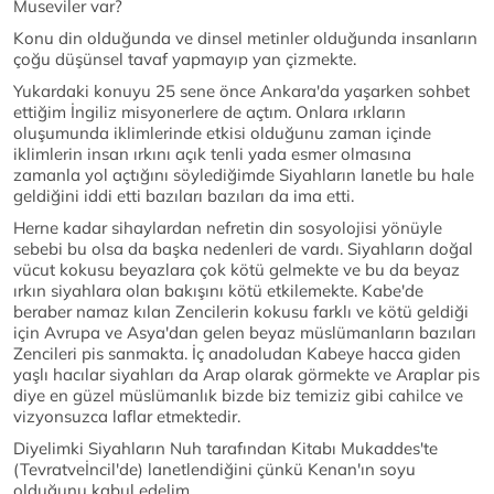
Museviler var?
Konu din olduğunda ve dinsel metinler olduğunda insanların
çoğu düşünsel tavaf yapmayıp yan çizmekte.
Yukardaki konuyu 25 sene önce Ankara'da yaşarken sohbet
ettiğim İngiliz misyonerlere de açtım. Onlara ırkların
oluşumunda iklimlerinde etkisi olduğunu zaman içinde
iklimlerin insan ırkını açık tenli yada esmer olmasına
zamanla yol açtığını söylediğimde Siyahların lanetle bu hale
geldiğini iddi etti bazıları bazıları da ima etti.
Herne kadar sihaylardan nefretin din sosyolojisi yönüyle
sebebi bu olsa da başka nedenleri de vardı. Siyahların doğal
vücut kokusu beyazlara çok kötü gelmekte ve bu da beyaz
ırkın siyahlara olan bakışını kötü etkilemekte. Kabe'de
beraber namaz kılan Zencilerin kokusu farklı ve kötü geldiği
için Avrupa ve Asya'dan gelen beyaz müslümanların bazıları
Zencileri pis sanmakta. İç anadoludan Kabeye hacca giden
yaşlı hacılar siyahları da Arap olarak görmekte ve Araplar pis
diye en güzel müslümanlık bizde biz temiziz gibi cahilce ve
vizyonsuzca laflar etmektedir.
Diyelimki Siyahların Nuh tarafından Kitabı Mukaddes'te
(Tevratveİncil'de) lanetlendiğini çünkü Kenan'ın soyu
olduğunu kabul edelim.