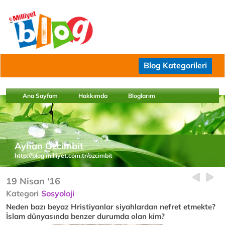
Blog Kategorileri
Ana Sayfam
Hakkımda
Bloglarım
Ayhan Özcimbit
http://blog.milliyet.com.tr/ozcimbit
19 Nisan '16
Kategori
Sosyoloji
Neden bazı beyaz Hristiyanlar siyahlardan nefret etmekte?
İslam dünyasında benzer durumda olan kim?