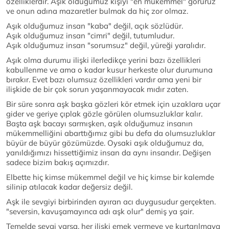
özelliklerdir. Aşık olduğumuz kişiyi "en mükemmel" görürüz
ve onun adına mazaretler bulmak da hiç zor olmaz.
Aşık olduğumuz insan "kaba" değil, açık sözlüdür.
Aşık olduğumuz insan "cimri" değil, tutumludur.
Aşık olduğumuz insan "sorumsuz" değil, yüreği yaralıdır.
Aşık olma durumu ilişki ilerledikçe yerini bazı özellikleri
kabullenme ve ama o kadar kusur herkeste olur durumuna
bırakır. Evet bazı olumsuz özellikleri vardır ama yeni bir
ilişkide de bir çok sorun yaşanmayacak mıdır zaten.
Bir süre sonra aşk başka gözleri kör etmek için uzaklara uçar
gider ve geriye çıplak gözle görülen olumsuzluklar kalır.
Başta aşk bacayı sarmışken, aşık olduğumuz insanın
mükemmelliğini abarttığımız gibi bu defa da olumsuzluklar
büyür de büyür gözümüzde. Oysaki aşık olduğumuz da,
yanıldığımızı hissettiğimiz insan da aynı insandır. Değişen
sadece bizim bakış açımızdır.
Elbette hiç kimse mükemmel değil ve hiç kimse bir kalemde
silinip atılacak kadar değersiz değil.
Aşk ile sevgiyi birbirinden ayıran acı duygusudur gerçekten.
"seversin, kavuşamayınca adı aşk olur" demiş ya şair.
Temelde sevgi varsa, her ilişki emek vermeye ve kurtarılmaya