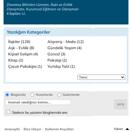
Davranış Bilimleri Uzmanı, İlişki ve Evlilik
Danışmanı, Kurumsal Eğitmen ve Danışman
Kitapları; U..
Yazdığım Kategoriler
İlişkiler (126)
Alışveriş - Moda (12)
Aşk - Evlilik (8)
Gündelik Yaşam (4)
Kişisel Gelişim (4)
Güncel (3)
Kitap (2)
Psikoloji (2)
Çocuk Psikolojisi (1)
Yurtdışı Tatil (1)
Bloglarda
Yazarlarda
Galerilerde
Sadece bu yazarın bloglarında ara
|
|
Yukarı
Anasayfa
Bize Ulaşın
Kullanım Koşulları