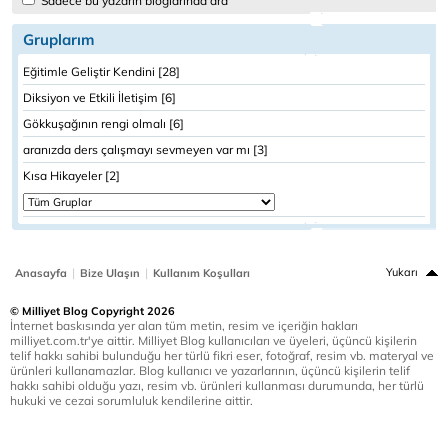
Sadece bu yazarın bloglarında ara
Gruplarım
Eğitimle Geliştir Kendini [28]
Diksiyon ve Etkili İletişim [6]
Gökkuşağının rengi olmalı [6]
aranızda ders çalışmayı sevmeyen var mı [3]
Kısa Hikayeler [2]
|
|
Yukarı
Anasayfa
Bize Ulaşın
Kullanım Koşulları
© Milliyet Blog Copyright 2026
İnternet baskısında yer alan tüm metin, resim ve içeriğin hakları
milliyet.com.tr'ye aittir. Milliyet Blog kullanıcıları ve üyeleri, üçüncü kişilerin
telif hakkı sahibi bulunduğu her türlü fikri eser, fotoğraf, resim vb. materyal ve
ürünleri kullanamazlar. Blog kullanıcı ve yazarlarının, üçüncü kişilerin telif
hakkı sahibi olduğu yazı, resim vb. ürünleri kullanması durumunda, her türlü
hukuki ve cezai sorumluluk kendilerine aittir.