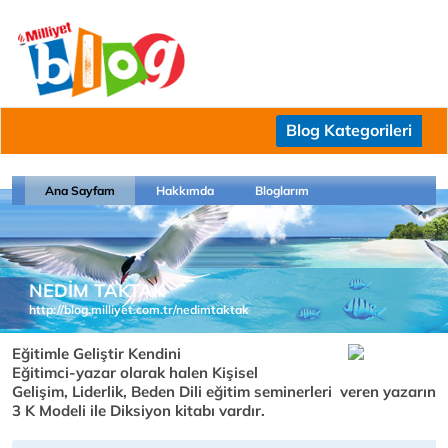
Blog Kategorileri
Ana Sayfam
Hakkımda
Bloglarım
NEDİM TAKTAK
http://blog.milliyet.com.tr/nedimtaktak
Eğitimle Geliştir Kendini
Eğitimci-yazar olarak halen Kişisel
Gelişim, Liderlik, Beden Dili eğitim seminerleri veren yazarın
3 K Modeli ile Diksiyon kitabı vardır.