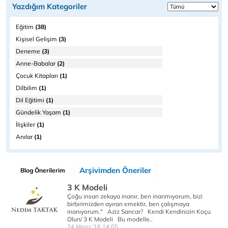
Yazdığım Kategoriler
Eğitim
(38)
Kişisel Gelişim
(3)
Deneme
(3)
Anne-Babalar
(2)
Çocuk Kitapları
(1)
Dilbilim
(1)
Dil Eğitimi
(1)
Gündelik Yaşam
(1)
İlişkiler
(1)
Anılar
(1)
Arşivimden Öneriler
Blog Önerilerim
3 K Modeli
Çoğu insan zekaya inanır, ben inanmıyorum, bizi
birbirimizden ayıran emektir, ben çalışmaya
inanıyorum." Aziz Sancar? Kendi Kendinizin Koçu
Olun/ 3 K Modeli Bu modelle..
24 Mayıs '16 14:05