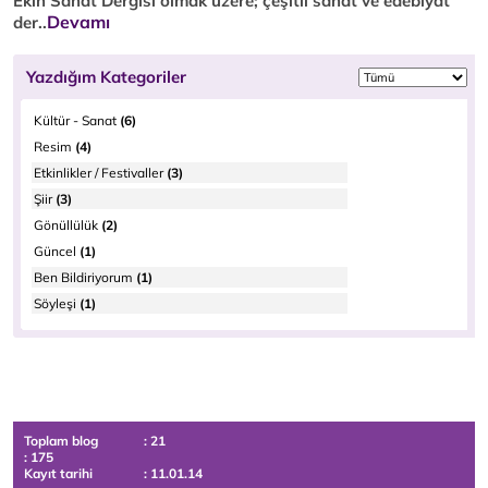
Ekin Sanat Dergisi olmak üzere; çeşitli sanat ve edebiyat
Devamı
der..
Yazdığım Kategoriler
Kültür - Sanat
(6)
Resim
(4)
Etkinlikler / Festivaller
(3)
Şiir
(3)
Gönüllülük
(2)
Güncel
(1)
Ben Bildiriyorum
(1)
Söyleşi
(1)
Toplam blog
: 21
: 175
Kayıt tarihi
: 11.01.14