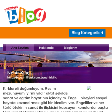
Blog Kategorileri
Ana Sayfam
Hakkımda
Bloglarım
Nehir Kılıç
http://blog.milliyet.com.tr/nehirkilic
Kırklareli doğumluyum. Resim
mezunuyum, yirmi yıldır aktif şekilde;
sanat ve eğitim hayatının içindeyim. Engelli bireyleri sosyal
hayata kazandırmak gibi bir idealim var. Engelliler ve her
türlü ötekinin sanat ile ilişkisini kapsayan konularda başta