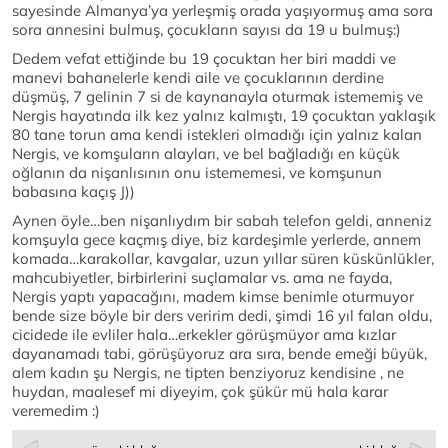
sayesinde Almanya’ya yerleşmiş orada yaşıyormuş ama sora
sora annesini bulmuş, çocukların sayısı da 19 u bulmuş:)
Dedem vefat ettiğinde bu 19 çocuktan her biri maddi ve
manevi bahanelerle kendi aile ve çocuklarının derdine
düşmüş, 7 gelinin 7 si de kaynanayla oturmak istememiş ve
Nergis hayatında ilk kez yalnız kalmıştı, 19 çocuktan yaklaşık
80 tane torun ama kendi istekleri olmadığı için yalnız kalan
Nergis, ve komşuların alayları, ve bel bağladığı en küçük
oğlanın da nişanlısının onu istememesi, ve komşunun
babasına kaçış J))
Aynen öyle…ben nişanlıydım bir sabah telefon geldi, anneniz
komşuyla gece kaçmış diye, biz kardeşimle yerlerde, annem
komada…karakollar, kavgalar, uzun yıllar süren küskünlükler,
mahcubiyetler, birbirlerini suçlamalar vs. ama ne fayda,
Nergis yaptı yapacağını, madem kimse benimle oturmuyor
bende size böyle bir ders veririm dedi, şimdi 16 yıl falan oldu,
cicidede ile evliler hala…erkekler görüşmüyor ama kızlar
dayanamadı tabi, görüşüyoruz ara sıra, bende emeği büyük,
alem kadın şu Nergis, ne tipten benziyoruz kendisine , ne
huydan, maalesef mi diyeyim, çok şükür mü hala karar
veremedim :)