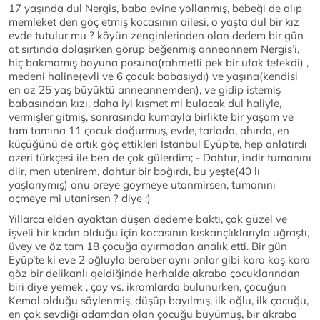
17 yaşında dul Nergis, baba evine yollanmış, bebeği de alıp
memleket den göç etmiş kocasının ailesi, o yaşta dul bir kız
evde tutulur mu ? köyün zenginlerinden olan dedem bir gün
at sırtında dolaşırken görüp beğenmiş anneannem Nergis’i,
hiç bakmamış boyuna posuna(rahmetli pek bir ufak tefekdi) ,
medeni haline(evli ve 6 çocuk babasıydı) ve yaşına(kendisi
en az 25 yaş büyüktü anneannemden), ve gidip istemiş
babasından kızı, daha iyi kısmet mi bulacak dul haliyle,
vermişler gitmiş, sonrasında kumayla birlikte bir yaşam ve
tam tamına 11 çocuk doğurmuş, evde, tarlada, ahırda, en
küçüğünü de artık göç ettikleri İstanbul Eyüp’te, hep anlatırdı
azeri türkçesi ile ben de çok gülerdim; - Dohtur, indir tumanını
diir, men utenirem, dohtur bir boğırdı, bu yeşte(40 lı
yaşlarıymış) onu oreye goymeye utanmirsen, tumanını
açmeye mi utanirsen ? diye :)
Yıllarca elden ayaktan düşen dedeme baktı, çok güzel ve
işveli bir kadın olduğu için kocasının kıskançlıklarıyla uğraştı,
üvey ve öz tam 18 çocuğa ayırmadan analık etti. Bir gün
Eyüp’te ki eve 2 oğluyla beraber aynı onlar gibi kara kaş kara
göz bir delikanlı geldiğinde herhalde akraba çocuklarından
biri diye yemek , çay vs. ikramlarda bulunurken, çocuğun
Kemal olduğu söylenmiş, düşüp bayılmış, ilk oğlu, ilk çocuğu,
en çok sevdiği adamdan olan çocuğu büyümüş, bir akraba