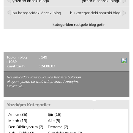
yazarın önceki bloğu
yazarın sonraki bloğu
bu kategorideki önceki blog
bu kategorideki sonraki blog
kategoriden rastgele blog getir
Toplam blog
: 149
: 1089
Kayıt tarihi
: 24.08.07
Rakamlardan vakit buldukça harflere bulanan,
okuyan, yazan bir mali müşavirim. Anneyim.
Hayatı ya..
Yazdığım Kategoriler
Anılar (35)
Şiir (18)
Mizah (13)
Aile (8)
Ben Bildiriyorum (7)
Deneme (7)