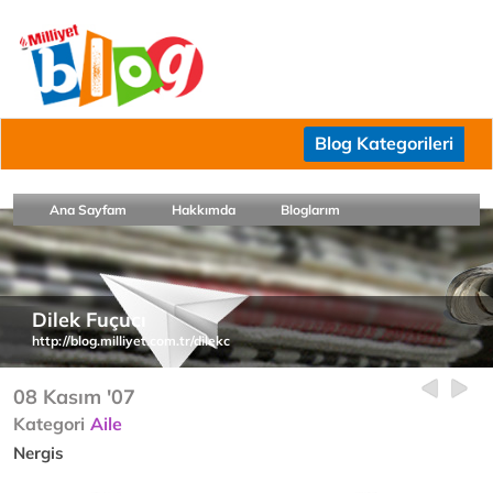
Blog Kategorileri
Ana Sayfam
Hakkımda
Bloglarım
Dilek Fuçucı
http://blog.milliyet.com.tr/dilekc
08 Kasım '07
Kategori
Aile
Nergis