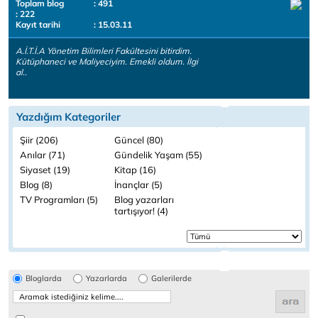
Toplam blog
: 491
: 222
Kayıt tarihi
: 15.03.11
A.İ.T.İ.A Yönetim Bilimleri Fakültesini bitirdim.
Kütüphaneci ve Maliyeciyim. Emekli oldum. İlgi
al..
Yazdığım Kategoriler
Şiir (206)
Güncel (80)
Anılar (71)
Gündelik Yaşam (55)
Siyaset (19)
Kitap (16)
Blog (8)
İnançlar (5)
TV Programları (5)
Blog yazarları
tartışıyor! (4)
Bloglarda
Yazarlarda
Galerilerde