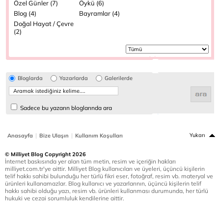
Özel Günler (7)
Öykü (6)
Blog (4)
Bayramlar (4)
Doğal Hayat / Çevre
(2)
Bloglarda
Yazarlarda
Galerilerde
Sadece bu yazarın bloglarında ara
|
|
Yukarı
Anasayfa
Bize Ulaşın
Kullanım Koşulları
© Milliyet Blog Copyright 2026
İnternet baskısında yer alan tüm metin, resim ve içeriğin hakları
milliyet.com.tr'ye aittir. Milliyet Blog kullanıcıları ve üyeleri, üçüncü kişilerin
telif hakkı sahibi bulunduğu her türlü fikri eser, fotoğraf, resim vb. materyal ve
ürünleri kullanamazlar. Blog kullanıcı ve yazarlarının, üçüncü kişilerin telif
hakkı sahibi olduğu yazı, resim vb. ürünleri kullanması durumunda, her türlü
hukuki ve cezai sorumluluk kendilerine aittir.