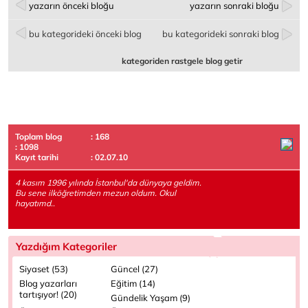
yazarın önceki bloğu
yazarın sonraki bloğu
bu kategorideki önceki blog
bu kategorideki sonraki blog
kategoriden rastgele blog getir
Toplam blog
: 168
: 1098
Kayıt tarihi
: 02.07.10
4 kasım 1996 yılında İstanbul'da dünyaya geldim.
Bu sene ilköğretimden mezun oldum. Okul
hayatımd..
Yazdığım Kategoriler
Siyaset (53)
Güncel (27)
Blog yazarları
Eğitim (14)
tartışıyor! (20)
Gündelik Yaşam (9)