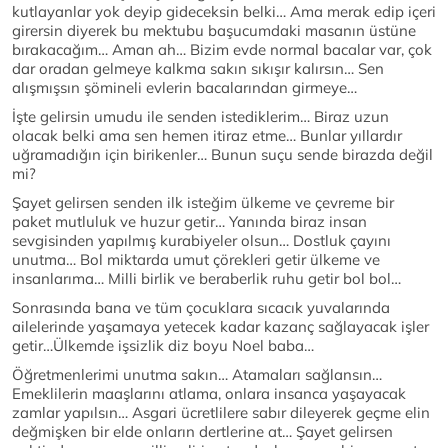
kutlayanlar yok deyip gideceksin belki… Ama merak edip içeri
girersin diyerek bu mektubu başucumdaki masanın üstüne
bırakacağım… Aman ah… Bizim evde normal bacalar var, çok
dar oradan gelmeye kalkma sakın sıkışır kalırsın… Sen
alışmışsın şömineli evlerin bacalarından girmeye…
İşte gelirsin umudu ile senden istediklerim… Biraz uzun
olacak belki ama sen hemen itiraz etme… Bunlar yıllardır
uğramadığın için birikenler… Bunun suçu sende birazda değil
mi?
Şayet gelirsen senden ilk isteğim ülkeme ve çevreme bir
paket mutluluk ve huzur getir… Yanında biraz insan
sevgisinden yapılmış kurabiyeler olsun… Dostluk çayını
unutma… Bol miktarda umut çörekleri getir ülkeme ve
insanlarıma… Milli birlik ve beraberlik ruhu getir bol bol…
Sonrasında bana ve tüm çocuklara sıcacık yuvalarında
ailelerinde yaşamaya yetecek kadar kazanç sağlayacak işler
getir…Ülkemde işsizlik diz boyu Noel baba…
Öğretmenlerimi unutma sakın… Atamaları sağlansın…
Emeklilerin maaşlarını atlama, onlara insanca yaşayacak
zamlar yapılsın… Asgari ücretlilere sabır dileyerek geçme elin
değmişken bir elde onların dertlerine at… Şayet gelirsen