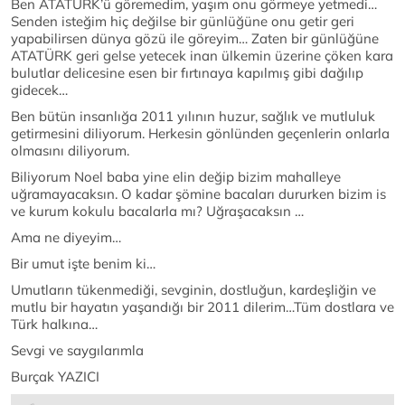
Ben ATATÜRK’ü göremedim, yaşım onu görmeye yetmedi…
Senden isteğim hiç değilse bir günlüğüne onu getir geri
yapabilirsen dünya gözü ile göreyim… Zaten bir günlüğüne
ATATÜRK geri gelse yetecek inan ülkemin üzerine çöken kara
bulutlar delicesine esen bir fırtınaya kapılmış gibi dağılıp
gidecek…
Ben bütün insanlığa 2011 yılının huzur, sağlık ve mutluluk
getirmesini diliyorum. Herkesin gönlünden geçenlerin onlarla
olmasını diliyorum.
Biliyorum Noel baba yine elin değip bizim mahalleye
uğramayacaksın. O kadar şömine bacaları dururken bizim is
ve kurum kokulu bacalarla mı? Uğraşacaksın …
Ama ne diyeyim…
Bir umut işte benim ki…
Umutların tükenmediği, sevginin, dostluğun, kardeşliğin ve
mutlu bir hayatın yaşandığı bir 2011 dilerim…Tüm dostlara ve
Türk halkına…
Sevgi ve saygılarımla
Burçak YAZICI