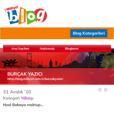
Blog Kategorileri
Ana Sayfam
Hakkımda
Bloglarım
BURÇAK YAZICI
http://blog.milliyet.com.tr/burcakyazici
31 Aralık '10
Kategori
Yılbaşı
Noel Babaya mektup…