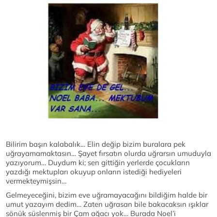
Bilirim başın kalabalık… Elin değip bizim buralara pek
uğrayamamaktasın… Şayet fırsatın olurda uğrarsın umuduyla
yazıyorum… Duydum ki; sen gittiğin yerlerde çocukların
yazdığı mektupları okuyup onların istediği hediyeleri
vermekteymişsin…
Gelmeyeceğini, bizim eve uğramayacağını bildiğim halde bir
umut yazayım dedim… Zaten uğrasan bile bakacaksın ışıklar
sönük süslenmiş bir Çam ağacı yok… Burada Noel’i