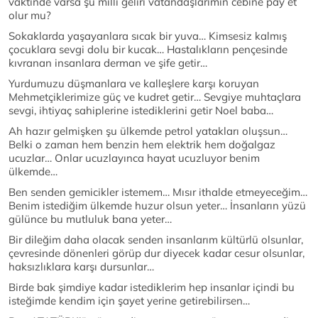
vaktinde varsa şu milli geliri vatandaşlarımın cebine pay et
olur mu?
Sokaklarda yaşayanlara sıcak bir yuva… Kimsesiz kalmış
çocuklara sevgi dolu bir kucak… Hastalıkların pençesinde
kıvranan insanlara derman ve şife getir…
Yurdumuzu düşmanlara ve kalleşlere karşı koruyan
Mehmetçiklerimize güç ve kudret getir… Sevgiye muhtaçlara
sevgi, ihtiyaç sahiplerine istediklerini getir Noel baba…
Ah hazır gelmişken şu ülkemde petrol yatakları oluşsun…
Belki o zaman hem benzin hem elektrik hem doğalgaz
ucuzlar… Onlar ucuzlayınca hayat ucuzluyor benim
ülkemde…
Ben senden gemicikler istemem… Mısır ithalde etmeyeceğim…
Benim istediğim ülkemde huzur olsun yeter… İnsanların yüzü
gülünce bu mutluluk bana yeter…
Bir dileğim daha olacak senden insanlarım kültürlü olsunlar,
çevresinde dönenleri görüp dur diyecek kadar cesur olsunlar,
haksızlıklara karşı dursunlar…
Birde bak şimdiye kadar istediklerim hep insanlar içindi bu
isteğimde kendim için şayet yerine getirebilirsen…