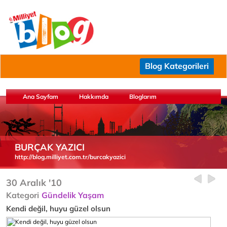
Blog Kategorileri
Ana Sayfam
Hakkımda
Bloglarım
BURÇAK YAZICI
http://blog.milliyet.com.tr/burcakyazici
30 Aralık '10
Kategori
Gündelik Yaşam
Kendi değil, huyu güzel olsun