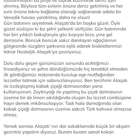
rastlanmayan bu proje ile toprak kazınarak deniz içeri
alınmış. Böylece tüm evlerin önüne deniz getirilmiş ve her
evin önüne tekne bağlama olanağı sağlanarak adeta bir
Venedik havası yaratılmış, daha ne olsun!
Gün batımını seyretmek Alaçatı'da bir başka güzel. Öyle
güzel süslüyor ki bu şehri yelkenli sörfçüler. Gün batımında
her biri yıldızlı bakışlarıyla göz kırpıyor bize, yine gel
dercesine. Boncuk boncuk sakız damlayan ağaçlarının
gölgesinde rüzgârın şarkısına eşlik ederek bisikletlerimizi
tekrar Nostaljik Alaçatı’ya çeviriyoruz.
Dolu dolu geçen günümüzün sonunda acıktığımızı
hissediyoruz ve şehre döndüğümüzde hiç tereddüt etmeden
ilk gördüğümüz restoranda kurulup ege mutfağından
lezzetler tatmak için sabırsızlanıyoruz. Ben tercihimi Alaçatı
ile özdeşleşmiş kabak çiçeği dolmasından yana
kullanıyorum. Zeytinyağı ile yapılmış bu çiçek dolmasının
üzerine bir de limon sıkıldığında oluşan bu lezzet cümbüşüne
hayır demek imkânsızlaşıyor. Tadı hala damağımda olan
kabak çiçeği dolmasının üzerine sakızlı Türk kahvesi olmazsa
olmaz.
Yemek sonrası Alaçatı' nın dar sokaklarında küçük bir akşam
gezintisi yapalım diyoruz. Buram buram sanat kokan