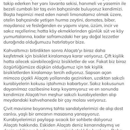
takip ederken her yanı lavanta sekisi, hanımeli ve yasemin ile
bezeli cumbalı bir taş evin bahçesinde buluyoruz kendimizi.
Başta hepimizi mest eden naneli limonatamız olmak üzere,
otelin bahçesinde yetişen hurma zeytini, domates, biber,
maydanoz ve fesleğenden ev yapımı vişne, üzüm, incir ve
sakız reçellerine; hatta köy ekmeklerinden günlük süt ve köy
yumurtalarına, kadar soframızdaki her şey doğal lezzetler
durağında olduğumuzu hatırlatıyor bize.
Kahvaltımızı bitirdikten sonra Alaçatı'yı biraz daha
keşfetmek için bisiklet kiralamaya karar veriyoruz. Çift kişilik
hatta ailecek sürebileceğiniz bisikletler de var. Fakat biz biraz
özgürlüğümüze düşkün olduğumuz için tek kişilik
bisikletlerden kiralamayı tercih ediyoruz. Sapsarı açan
mimoza çiçekli Alaçatı yollarında gezinirken, uzaktan sakızlı
kurabiyelerin kokusu iştahımızı kabartıyor. Sakız kokusunun
dayanılmaz cazibesine karşı koyamıyoruz ve en sonunda
kendimize Alaçatı'nın meşhur sakızlı kurabiyelerden alıp
meydandaki kahvehanede bir çay molası veriyoruz.
Çivit mavisine boyanmış tahta sandalyelerimizi de alıp dost
canlısı, yaşlı bir amcanın masasına yanaşıyoruz.
Kurabiyelerimizi paylaşıp sıcacık bir sohbete dalıyoruz
Alaçatı hakkında. Eskiden Alaçatı deniz kenarındaymış ve