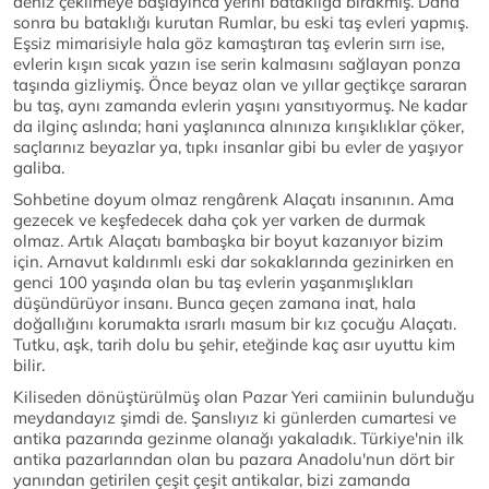
deniz çekilmeye başlayınca yerini bataklığa bırakmış. Daha
sonra bu bataklığı kurutan Rumlar, bu eski taş evleri yapmış.
Eşsiz mimarisiyle hala göz kamaştıran taş evlerin sırrı ise,
evlerin kışın sıcak yazın ise serin kalmasını sağlayan ponza
taşında gizliymiş. Önce beyaz olan ve yıllar geçtikçe sararan
bu taş, aynı zamanda evlerin yaşını yansıtıyormuş. Ne kadar
da ilginç aslında; hani yaşlanınca alnınıza kırışıklıklar çöker,
saçlarınız beyazlar ya, tıpkı insanlar gibi bu evler de yaşıyor
galiba.
Sohbetine doyum olmaz rengârenk Alaçatı insanının. Ama
gezecek ve keşfedecek daha çok yer varken de durmak
olmaz. Artık Alaçatı bambaşka bir boyut kazanıyor bizim
için. Arnavut kaldırımlı eski dar sokaklarında gezinirken en
genci 100 yaşında olan bu taş evlerin yaşanmışlıkları
düşündürüyor insanı. Bunca geçen zamana inat, hala
doğallığını korumakta ısrarlı masum bir kız çocuğu Alaçatı.
Tutku, aşk, tarih dolu bu şehir, eteğinde kaç asır uyuttu kim
bilir.
Kiliseden dönüştürülmüş olan Pazar Yeri camiinin bulunduğu
meydandayız şimdi de. Şanslıyız ki günlerden cumartesi ve
antika pazarında gezinme olanağı yakaladık. Türkiye'nin ilk
antika pazarlarından olan bu pazara Anadolu'nun dört bir
yanından getirilen çeşit çeşit antikalar, bizi zamanda