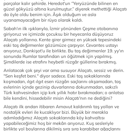
parçalar kalır şehirde. Heredot'un ‘’Yeryüzünde bilinen en
güzel gökyüzü altına kurulmuştur.’’ diyerek methettiği Alaçatı
da öyle oldu benim için. Âşık olduğum ve asla
uyanamayacağım bir rüya olarak kaldı.
Sabah'ın ilk ışıklarıyla, İzmir yönünden Çeşme otobanına
giriyoruz ve içimizde çocuksu bir heyecanla düşüyoruz
Alaçatı yollarına. Kente girer girmez en yüksek tepesindeki
eski taş değirmenler gözümüze çarpıyor. Cevantes ustayı
anıyoruz, Donkişot'u ile birlikte. Bu taş değirmenler 19. yy'ın
sonunda Rumlar tarafından un öğütmek için yapılmış.
Şimdilerde ise etrafını heybetli rüzgâr güllerine bırakmış.
Anlatacak çok şeyi var ama susuyor Alaçatı, sessiz ve derin.
''Sen keşfet beni.'' diyor sadece. Eski taş sokaklarında
koşmadan, ılgıt ılgıt esen rüzgârı saçlarını okşamadan, taş
evlerinin içinde gezinip duvarlarına dokunmadan, sakızlı
Türk kahvesinden içip kırk yıllık hatır bırakmadan; o anlatsa
bile kendini, hissedebilir misin Alaçatı'nın ne dediğini?
Alaçatı ilk andan itibaren Arnavut kaldırımlı taş yolları ve
nostaljik evleri ile kucaklıyor bizi. Büyük bir merakla
adımladığımız Alaçatı sokaklarında köy kahvaltısı
yapabileceğimiz hoş bir mekân arıyoruz. Kuş sesleriyle
birlikte yol boylarına dikilmiş sıra sıra karabiber ağaçlarını