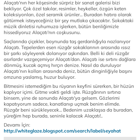
Alaçatı'nın her köşesinde sürpriz bir sanat galerisi bizi
bekliyor. Çok özel takılar, resimler, heykeller, özgün keten
koleksiyonları, özel seramik ürünler... Buradan hatıra olarak
götürmek isteyeceğiniz bir şey mutlaka çıkacaktır. Sokaktaki
müzik dinletisi ruhumuza işlerken, bütün benliğimizle
hissediyoruz Alaçatı'nın coşkusunu.
Saçlarında çiçekler, boynunda taş gerdanlığıyla nazlanıyor
Alaçatı. Tepelerden esen rüzgâr sokaklarının arasında ıssız
bir şarkı söyleyerek dolanıyor aşkından. Belli ki deli rüzgâr
asırlardır vazgeçemiyor Alaçatı’dan. Alaçatı ise sırtını dağlara
dönmüş, kucak açmış hırçın denize. Nasıl da duruluyor
Alaçatı’nın kolları arasında deniz, bütün dinginliğiyle başını
omzuna yaslamış, huzur buluyor.
Bitmesini istemediğim bu rüyanın keyfini sürerken, bir hüzün
kaplıyor içimi. Gitme vakti geldi işte. Rüzgârının sırtına
binsem, yine de sonunda Alaçatı'ya gelsem. Gözlerimi
kapatıyorum sadece, kanatlanıp uçmak benim elimde.
Rüzgâr beni sürükleyecek... Bedenim uzaklaşsa da buradan,
yüreğim hep burada, seninle kalacak Alaçatı!..
Devamı İçin:
http://whiteglaze.blogspot.com/search/label/seyahat