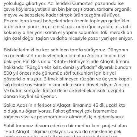
yolculuğa çıkartıyor. Az ilerideki Cumartesi pazarında ise
çevre köylerde yetiştirilen bin bir çeşit ottan, tamamı organik
meyve ve sebzelere kadar birçok ürün tezgâhı süslüyor.
Pazarcıların kendi bahçelerinden özenle toplayıp getirdikleri
ürünlerinin yanı sıra, el emeği göz nuru iğne oyaları, mis gibi
kokusuyla her yanı saran el yapımı sabunları, takı meraklıları
için özel doğal taşları ve daha nicesiyle pazar yeri şenleniyor.
Bisikletlerimizi bu kez sahilden tarafa sürüyoruz. Dünyanın
en önemli sörf merkezlerinden biri olan Alaçatı limanı bizi
bekliyor. Piri Reis ünlü ‘’Kitab-ı Bahriye’’sinde Alaçatı limanı
hakkında ‘’Rüzgârı eksiksiz, denizi yufkadır.’’ diyerek bundan
500 yıl öncesinde günümüz sörf tutkunları için bir yol
gösterici olmuştur. Bitmek bilmeyen rüzgârı ve üç yanı kapalı
sığ denizi sayesinde insanı adeta sörfe davet ediyor Alaçatı.
Ve bütün sörfçüler kristal denizde kelebek misali rüzgârla
dansın keyfini sürüyorlar.
Sakız Adası’nın feribotla Alaçatı limanına 45 dk uzaklıkta
olduğunu öğreniyoruz. Fakat görmeyi çok istememize
rağmen vize ve pasaportumuz olmadığı için gidemiyoruz.
Sahil turumuz devam ederken bir marina-kent projesi olan
''Port Alaçatı'' ilgimizi çekiyor. Dünya'da örneklerine pek