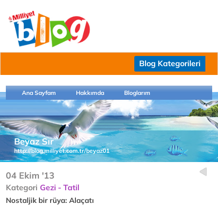
Blog Kategorileri
Ana Sayfam
Hakkımda
Bloglarım
Beyaz Sır
http://blog.milliyet.com.tr/beyaz01
04 Ekim '13
Kategori
Gezi - Tatil
Nostaljik bir rüya: Alaçatı