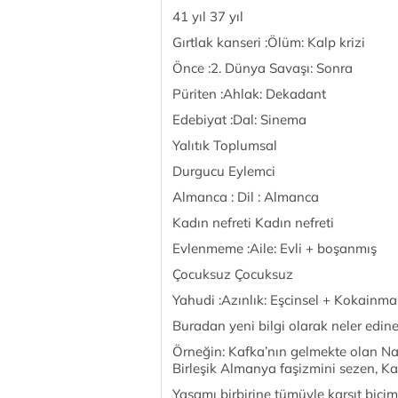
41 yıl 37 yıl
Gırtlak kanseri :Ölüm: Kalp krizi
Önce :2. Dünya Savaşı: Sonra
Püriten :Ahlak: Dekadant
Edebiyat :Dal: Sinema
Yalıtık Toplumsal
Durgucu Eylemci
Almanca : Dil : Almanca
Kadın nefreti Kadın nefreti
Evlenmeme :Aile: Evli + boşanmış
Çocuksuz Çocuksuz
Yahudi :Azınlık: Eşcinsel + Kokainm
Buradan yeni bilgi olarak neler edine
Örneğin: Kafka’nın gelmekte olan Na
Birleşik Almanya faşizmini sezen, Kaf
Yaşamı birbirine tümüyle karşıt biçim