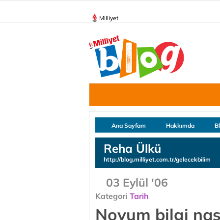
Milliyet
Ana Sayfam
Hakkımda
B
Reha Ülkü
http://blog.milliyet.com.tr/gelecekbilim
03 Eylül '06
Kategori
Tarih
Novum bilgi nasıl