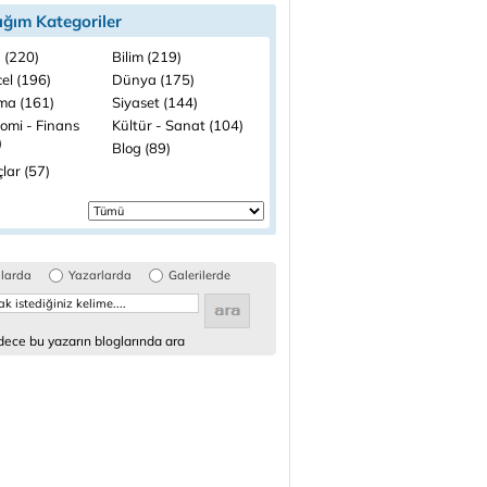
ığım Kategoriler
 (220)
Bilim (219)
el (196)
Dünya (175)
ma (161)
Siyaset (144)
omi - Finans
Kültür - Sanat (104)
)
Blog (89)
lar (57)
glarda
Yazarlarda
Galerilerde
ece bu yazarın bloglarında ara