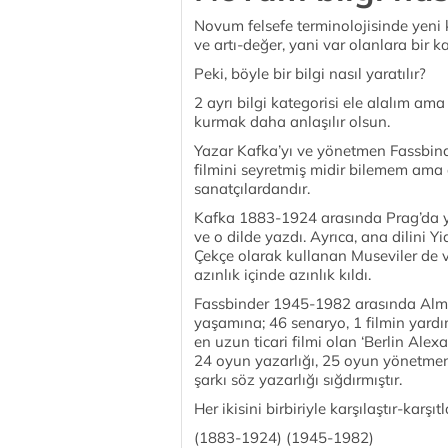
Novum felsefe terminolojisinde yeni 
ve artı-değer, yani var olanlara bir ka
Peki, böyle bir bilgi nasıl yaratılır?
2 ayrı bilgi kategorisi ele alalım ama 
kurmak daha anlaşılır olsun.
Yazar Kafka’yı ve yönetmen Fassbind
filmini seyretmiş midir bilemem ama 
sanatçılardandır.
Kafka 1883-1924 arasında Prag’da y
ve o dilde yazdı. Ayrıca, ana dilini Y
Çekçe olarak kullanan Museviler de v
azınlık içinde azınlık kıldı.
Fassbinder 1945-1982 arasında Alman
yaşamına; 46 senaryo, 1 filmin yardı
en uzun ticari filmi olan ‘Berlin Ale
24 oyun yazarlığı, 25 oyun yönetmen
şarkı söz yazarlığı sığdırmıştır.
Her ikisini birbiriyle karşılaştır-karşıt
(1883-1924) (1945-1982)