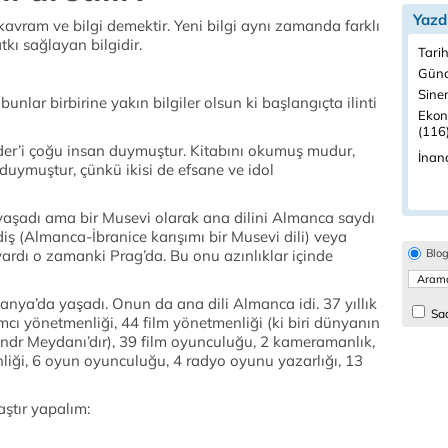
Yazd
kavram ve bilgi demektir. Yeni bilgi aynı zamanda farklı
tkı sağlayan bilgidir.
Tarih
Günc
Sine
bunlar birbirine yakın bilgiler olsun ki başlangıçta ilinti
Ekon
(116
er’i çoğu insan duymuştur. Kitabını okumuş mudur,
İnanç
duymuştur, çünkü ikisi de efsane ve idol
aşadı ama bir Musevi olarak ana dilini Almanca saydı
idiş (Almanca-İbranice karışımı bir Musevi dili) veya
ardı o zamanki Prag’da. Bu onu azınlıklar içinde
Blo
ya’da yaşadı. Onun da ana dili Almanca idi. 37 yıllık
Sad
mcı yönetmenliği, 44 film yönetmenliği (ki biri dünyanın
xandr Meydanı’dır), 39 film oyunculuğu, 2 kameramanlık,
liği, 6 oyun oyunculuğu, 4 radyo oyunu yazarlığı, 13
laştır yapalım: