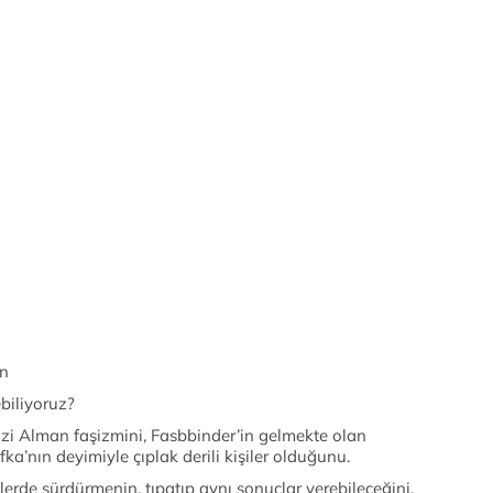
an
biliyoruz?
zi Alman faşizmini, Fasbbinder’in gelmekte olan
ka’nın deyimiyle çıplak derili kişiler olduğunu.
lerde sürdürmenin, tıpatıp aynı sonuçlar verebileceğini.