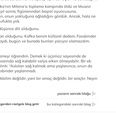
fka’nın Milena’sı toplama kampında öldü ve Musevi
yıl sonra, figüranından başrol oyuncusuna,
ın, onun yokluğuna ağladığını gördük. Ancak, hala ne
 ufukta yok.
 düşünce dili olduğunu.
kları olduğunu. Kafka benim kültürel dedem, Fassbinder
asaydı, bugün ve burada bunları yazıyor olamazdım.
memeyi öğrendim. Demek ki üçümüz sayesinde de
civarında sağ kalabilir ve/ya erken ölmeyebilir. Bir ek:
lıntı: “Aslolan sağ kalmak ama yaşlanınca, onun da
ssbinder yaşlanmadı.
ilim değildir, yani bir amaç değildir, bir araçtır. Neyin
yazarın sonraki bloğu
goriden rastgele blog getir
bu kategorideki sonraki blog