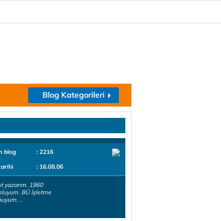
Blog Kategorileri
m blog
: 2216
tarihi
: 16.08.06
t yazarım. 1960
luyum. BÜ İşletme
uyum. ..