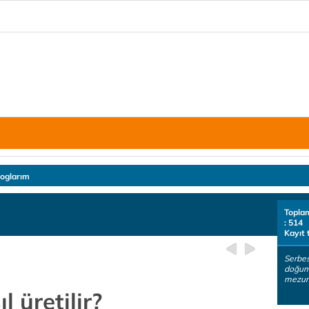
loglarım
Topla
: 514
Kayıt 
Serbes
doğum
mezun
 üretilir?