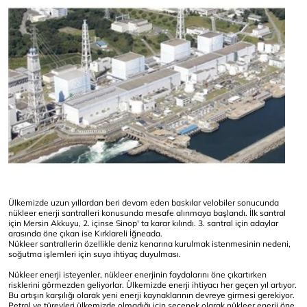
Ülkemizde uzun yıllardan beri devam eden baskılar velobiler sonucunda
nükleer enerji santralleri konusunda mesafe alınmaya başlandı. İlk santral
için Mersin Akkuyu, 2. içinse Sinop' ta karar kılındı. 3. santral için adaylar
arasında öne çıkan ise Kırklareli İğneada.
Nükleer santrallerin özellikle deniz kenarına kurulmak istenmesinin nedeni,
soğutma işlemleri için suya ihtiyaç duyulması.
Nükleer enerji isteyenler, nükleer enerjinin faydalarını öne çıkartırken
risklerini görmezden geliyorlar. Ülkemizde enerji ihtiyacı her geçen yıl artıyor.
Bu artışın karşılığı olarak yeni enerji kaynaklarının devreye girmesi gerekiyor.
Petrol ve türevleri ülkemizde olmadığı için seçenek olarak nükleer enerji öne