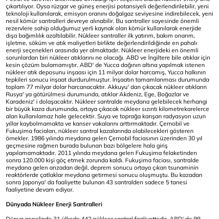
çıkartılıyor. Oysa rüzgar ve güneş enerjisi potansiyeli değerlendirilebilir, yeni
teknoloji kullanılarak, emisyon oranını doğalgaz seviyesine indirebilecek, yeni
nesil kömür santralleri devreye alınabilir. Bu santraller sayesinde önemli
rezervlere sahip olduğumuz yerli kaynak olan kömür kullanılarak enerjide
dışa bağımlılık azaltılabilir. Nükleer santraller ilk yatırım, bakım onarım,
işletme, söküm ve atık maliyetleri birlikte değerlendirildiğinde en pahalı
enerji seçenekleri arasında yer almaktadır. Nükleer enerjideki en önemli
sorunlardan biri nükleer atıklarını ne olacağı. ABD ve İngiltere bile atıklar için
kesin çözüm bulamamıştır. ABD' de Yucca dağının altına yapılmak istenen
nükleer atık deposunu inşaası için 11 milyar dolar harcamış, Yucca halkının
tepkileri sonucu inşaat durdurulmuştur. İnşaatın tamamlanması durumunda
toplam 77 milyar dolar harcanacaktır. Akkuyu' dan çıkacak nükleer atıkların
Rusya' ya götürülmesi durumunda, atıklar Akdeniz, Ege, Boğazlar ve
Karadeniz' i dolaşacaktır. Nükleer santralde meydana gelebilecek herhangi
bir büyük kaza durumunda, ortaya çıkacak nükleer sızıntı kilometrekarelerce
alan kullanılamaz hale gelecektir. Suya ve toprağa karışan radyasyon uzun
yıllar kaybolmamakta ve kanser vakalarını arttırmaktadır. Çernobil ve
Fukuşima faciaları, nükleer santral kazalarında olabilecekleri gösteren
örnekler. 1986 yılında meydana gelen Çernobil faciasının üzerinden 30 yıl
geçmesine rağmen burada bulunan bazı bölgelere hala giriş
yapılamamaktadır. 2011 yılında meydana gelen Fukuşima felaketinden
sonra 120.000 kişi göç etmek zorunda kaldı. Fukuşima faciası, santralde
meydana gelen arızadan değil, deprem sonucu ortaya çıkan tsunaminin
reaktörlerde çatlaklar meydana getirmesi sonucu oluşmuştu. Bu kazadan
sonra Japonya' da faaliyette bulunan 43 santralden sadece 5 tanesi
faaliyetine devam ediyor.
Dünyada Nükleer Enerji Santralleri
Dünya genelinde 31 ülkede 442 nükleer santral faaliyettedir. ABD' de 99,