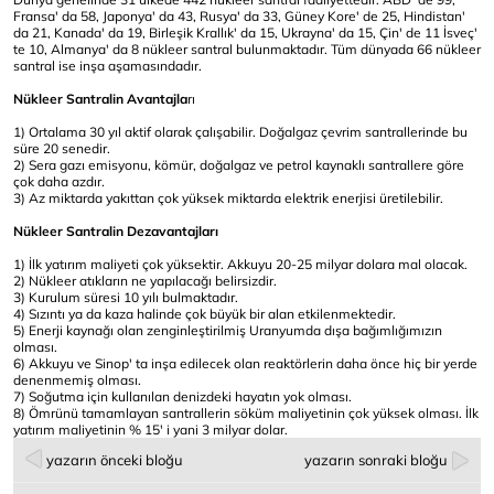
Fransa' da 58, Japonya' da 43, Rusya' da 33, Güney Kore' de 25, Hindistan'
da 21, Kanada' da 19, Birleşik Krallık' da 15, Ukrayna' da 15, Çin' de 11 İsveç'
te 10, Almanya' da 8 nükleer santral bulunmaktadır. Tüm dünyada 66 nükleer
santral ise inşa aşamasındadır.
Nükleer Santralin Avantajla
rı
1) Ortalama 30 yıl aktif olarak çalışabilir. Doğalgaz çevrim santrallerinde bu
süre 20 senedir.
2) Sera gazı emisyonu, kömür, doğalgaz ve petrol kaynaklı santrallere göre
çok daha azdır.
3) Az miktarda yakıttan çok yüksek miktarda elektrik enerjisi üretilebilir.
Nükleer Santralin Dezavantajları
1) İlk yatırım maliyeti çok yüksektir. Akkuyu 20-25 milyar dolara mal olacak.
2) Nükleer atıkların ne yapılacağı belirsizdir.
3) Kurulum süresi 10 yılı bulmaktadır.
4) Sızıntı ya da kaza halinde çok büyük bir alan etkilenmektedir.
5) Enerji kaynağı olan zenginleştirilmiş Uranyumda dışa bağımlığımızın
olması.
6) Akkuyu ve Sinop' ta inşa edilecek olan reaktörlerin daha önce hiç bir yerde
denenmemiş olması.
7) Soğutma için kullanılan denizdeki hayatın yok olması.
8) Ömrünü tamamlayan santrallerin söküm maliyetinin çok yüksek olması. İlk
yatırım maliyetinin % 15' i yani 3 milyar dolar.
yazarın önceki bloğu
yazarın sonraki bloğu