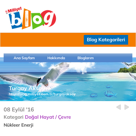
Blog Kategorileri
Ana Sayfam
Hakkımda
Bloglarım
Turgay Aksoy
http://blog.milliyet.com.tr/turgayaksoy
08 Eylül '16
Kategori
Doğal Hayat / Çevre
Nükleer Enerji