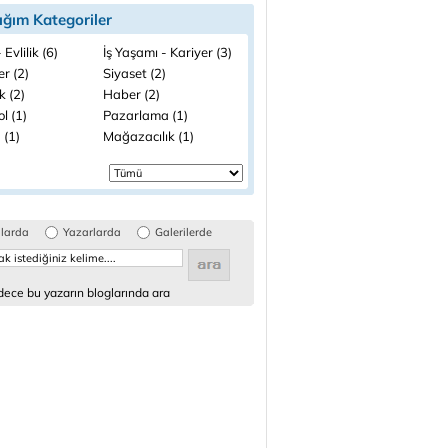
ığım Kategoriler
 Evlilik (6)
İş Yaşamı - Kariyer (3)
ler (2)
Siyaset (2)
k (2)
Haber (2)
l (1)
Pazarlama (1)
 (1)
Mağazacılık (1)
glarda
Yazarlarda
Galerilerde
ece bu yazarın bloglarında ara