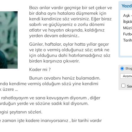
Yazd
Bazı anlar vardır geçmişe bir set çeker ve
bir daha aynı hatalara düşmemek için
Aşk -
kendi kendinize söz verirsiniz. Eğer biraz
İlişki
sabırlı ve güçlüyseniz o zorlu dönemi
Müzi
atlatır ve hayatın akışında, kaldığınız
Futbo
yerden devam edersiniz..
Tarih
Günler, haftalar, aylar hatta yıllar geçer
ve işte o vermiş olduğunuz söz; artık ne
için olduğunu dahi hatırlamadığınız söz
birden karşınıza çıkıverir.
Blo
Kader mi ?
Bunun cevabını henüz bulamadım.
anında kendime vermiş olduğum sözü yine kendimi
Sad
üzere ...
de rahatlayayım ve sana kavuşayım diyorum , diğer
urduğun yerde ve sözüne sadık kal diyorum.
isi şeytanın sözleri.
zaman işte kadere inanıyorsanız , bir tarihi vardır