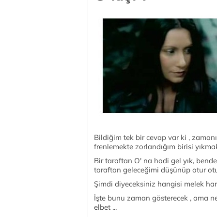
Bildiğim tek bir cevap var ki , zam
frenlemekte zorlandığım birisi yıkmak 
Bir taraftan O' na hadi gel yık, ben
taraftan geleceğimi düşünüp otur ot
Şimdi diyeceksiniz hangisi melek hang
İşte bunu zaman gösterecek , ama ne 
elbet ...