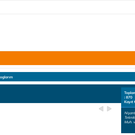
loglarım
Topla
: 870
Kayıt 
Nişanta
Teknik
Muh. v