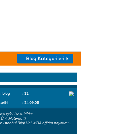
Blog Kategorileri
m blog
: 22
tarihi
: 24.09.06
şı Işık Lisesi, Yıldız
 Üni. Matematik
e İstanbul Bilgi Üni. MBA eğitim hayatımı ..