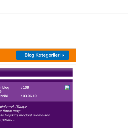
Blog Kategorileri
m blog
: 138
9
tarihi
: 03.06.10
dinlemek (Türkçe
e futbol maçı
ikle Beşiktaş maçları) izlemekten
ıyorum. ..