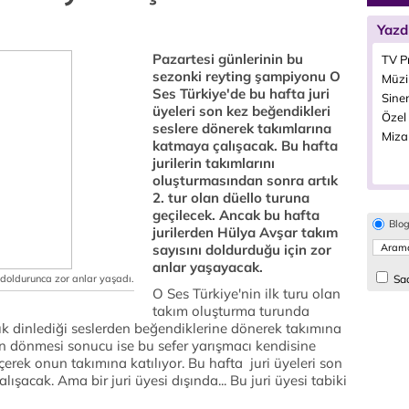
Yazd
Pazartesi günlerinin bu
TV P
sezonki reyting şampiyonu O
Müzi
Ses Türkiye'de bu hafta juri
Sine
üyeleri son kez beğendikleri
Özel 
seslere dönerek takımlarına
Miza
katmaya çalışacak. Bu hafta
jurilerin takımlarını
oluşturmasından sonra artık
2. tur olan düello turuna
geçilecek. Ancak bu hafta
Blo
jurilerden Hülya Avşar takım
sayısını doldurduğu için zor
anlar yaşayacak.
 doldurunca zor anlar yaşadı.
Sad
O Ses Türkiye'nin ilk turu olan
takım oluşturma turunda
önük dinlediği seslerden beğendiklerine dönerek takımına
nin dönmesi sonucu ise bu sefer yarışmacı kendisine
eçerek onun takımına katılıyor. Bu hafta juri üyeleri son
şacak. Ama bir juri üyesi dışında... Bu juri üyesi tabiki