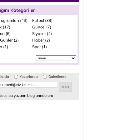
ığım Kategoriler
rogramları (43)
Futbol (39)
k (17)
Güncel (7)
ma (6)
Siyaset (4)
Günler (2)
Haber (2)
h (1)
Spor (1)
glarda
Yazarlarda
Galerilerde
ece bu yazarın bloglarında ara