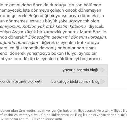
anla takımını daha önce doldurduğu için son bölümde
dönemeyecek. İşte dönmeye çalışan ancak dönemeyen
 ekrana gelecek. Beğendiği bir yarışmacıya dönmek için
un dönmemesi sonucu büyük şoke uğrayacak olan
önemiyorsun. Kablon yok artık kestim kablonu
'' diyecek.
ülya Avşar küçük bir kurnazlık yaparak Murat Boz ile
nda dönerek ''
Döneceğim dedim mi dönerim kardeşim.
oltuğunda döneceğim
'' diğerek izleyenleri kahkahaya
ergilediği sempatik davranışlar bunlarlada sınırlı
endi dönerek yarışmacıya bakan Hülya, ayrıca bir
ğini yazılara döküp izleyenleri güldürmeyi başaracak.
yazarın sonraki bloğu
goriden rastgele blog getir
bu kategorideki sonraki blog
a yer alan tüm metin, resim ve içeriğin hakları milliyet.com.tr'ye aittir. Milliyet Blog
af, resim vb. materyal ve ürünleri kullanamazlar. Blog kullanıcı ve yazarlarının, üçün
ki ve cezai sorumluluk kendilerine aittir.