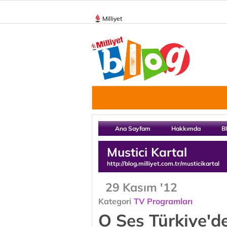
Milliyet
Ana Sayfam
Hakkımda
B
Mustici Kartal
http://blog.milliyet.com.tr/musticikartal
29 Kasım '12
Kategori
TV Programları
O Ses Türkiye'd