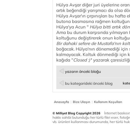
Hülya Avşar diğer juri üyelerine or
artık beğendiği yarışmacı da olsa 
Hülya Avşar'ın çırpınışları bu hafta
butona basmasına rağmen koltuğun
Hülya'ya Acun ''
Hülya bitti artık d
Ama bu durum karşısında yılmayan H
koltuğunu değiştirerek onun koltuğu
Bir dahaki sefere de Mustafa'nın k
boğacak. Hülya'nın dönemediği için s
kalmayacak. Koltuk dönmediği için k
kağıda ''
Closed :)'
' yazarak çaresizli
yazarın önceki bloğu
bu kategorideki önceki blog
kate
|
|
Anasayfa
Bize Ulaşın
Kullanım Koşulları
İnternet baskısınd
© Milliyet Blog Copyright 2026
hakkı sahibi bulunduğu her türlü fikri eser, fotoğr
vb. ürünleri kullanması durumunda, her türlü huku