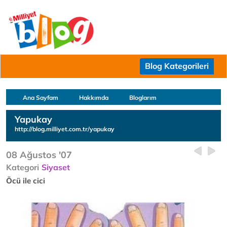
Blog Kategorileri
Ana Sayfam
Hakkımda
Bloglarım
Yapukay
http://blog.milliyet.com.tr/yapukay
08 Ağustos '07
Kategori
Siyaset
Öcü ile cici