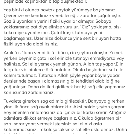
peşinizde koşmaktan bitap düşmektedir.
Yaş bir-iki olunca paytak paytak yürümeye başlarsınız.
Çevrenize ve kendinize verebileceğiz zararlar çoğalmıştır.
Sözlü uyarıların yerini fiziki uyarılar almıştır. Sobaya
yaklaşırsınız pat diye elinize vurulur. “Cız” yaklaşma, pis-
kaka diye uyarılırsınız. Çatal kaşık tutmaya yeni
başlamışsınız. Üzerinize dökünce yine sert bir uyarı hatta
fiziki uyarı da alabilirsiniz.
Artık “cız”ların yerini öcü –böcü; cin şeytan almıştır. Yemek
yerken beyniniz çatalı sol elinizle tutmayı emrediyorsa vay
halinize. Sol elle yemek yemek günah. Allah taş yapar.Elin
felç olur vb. binlerce öcü anlatılır. Okula başladınız sol elle
kalem tutulmaz. Tutarsan Allah şöyle yapar böyle yapar,
derslerinde başarılı olamazsın gibi tehditleri alabildiğine
yoğunlaşır. Daha da ileri gidilerek her işi sağ elle yapmanız
konusunda zorlanırsınız.
Tuvalete girerken sağ adımla girilecektir. Banyoya girerken
yine ilk önce sağ ayak atılacaktır. Aksi halde şeytan çarpar.
Söylenenleri anlamasınız da içinizi bir korku sarar. Attığınız
adımlara dikkat etmeye başlarsınız. Okulda öğretmen bir
soru sorar yanıt vermek istersiniz sol elinizi asla
kaldıramazsınız. Tokalaşacaksınız sol elle asla olmaz. Daha