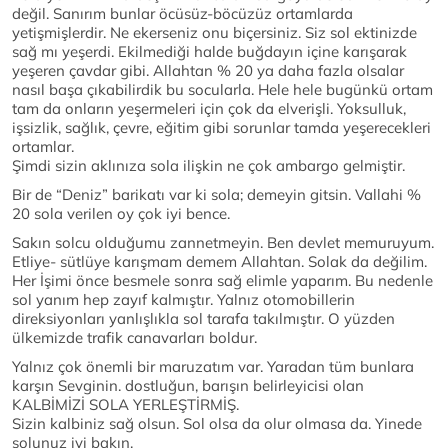
değil. Sanırım bunlar öcüsüz-böcüzüz ortamlarda
yetişmişlerdir. Ne ekerseniz onu biçersiniz. Siz sol ektinizde
sağ mı yeşerdi. Ekilmediği halde buğdayın içine karışarak
yeşeren çavdar gibi. Allahtan % 20 ya daha fazla olsalar
nasıl başa çıkabilirdik bu socularla. Hele hele bugünkü ortam
tam da onların yeşermeleri için çok da elverişli. Yoksulluk,
işsizlik, sağlık, çevre, eğitim gibi sorunlar tamda yeşerecekleri
ortamlar.
Şimdi sizin aklınıza sola ilişkin ne çok ambargo gelmiştir.
Bir de “Deniz” barikatı var ki sola; demeyin gitsin. Vallahi %
20 sola verilen oy çok iyi bence.
Sakın solcu olduğumu zannetmeyin. Ben devlet memuruyum.
Etliye- sütlüye karışmam demem Allahtan. Solak da değilim.
Her İşimi önce besmele sonra sağ elimle yaparım. Bu nedenle
sol yanım hep zayıf kalmıştır. Yalnız otomobillerin
direksiyonları yanlışlıkla sol tarafa takılmıştır. O yüzden
ülkemizde trafik canavarları boldur.
Yalnız çok önemli bir maruzatım var. Yaradan tüm bunlara
karşın Sevginin. dostluğun, barışın belirleyicisi olan
KALBİMİZİ SOLA YERLEŞTİRMİŞ.
Sizin kalbiniz sağ olsun. Sol olsa da olur olmasa da. Yinede
solunuz iyi bakın.