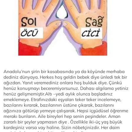
Anadolu’nun şirin bir kasabasında ya da köyünde merhaba
dediniz dünyaya. Herkes hoş geldin bebek diye ünledi tek bir
ağızdan. Yanıt veremediniz onlara hoş bulduk diye. Çünkü
henüz konuşmayı beceremiyorsunuz. Dahası algılama yetiniz
henüz gelişmemiştir.Altı –yedi aylık olunca başladınız
emeklemeye. Etrafınızdaki eşyaları teker teker incelemeye,
bazılarını kırarak, bazılarının üstüne çıkarak, bazılarını
ağzınıza götürüp yemeye çalışarak. Hepsi içgüdüsel öğrenme
merakı bunların. Aile bireyleri hep senin peşindeler. Aman
zararlı bir şeyler yapmasın diye . Özellikle iki-üç yaş büyük
kardeşiniz varsa vay haline. Sizin nöbetçinizdir. Her daim