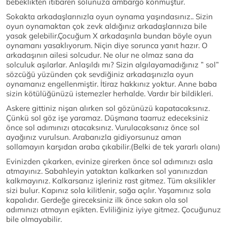
bebeklikten itibaren solunuza ambargo konmuştur.
Sokakta arkadaşlarınızla oyun oynama yaşındasınız.. Sizin
oyun oynamaktan çok zevk aldığınız arkadaşlarınıza bile
yasak gelebilir.Çocuğum X arkadaşınla bundan böyle oyun
oynamanı yasaklıyorum. Niçin diye sorunca yanıt hazır. O
arkadaşının ailesi solcudur. Ne olur ne olmaz sana da
solculuk aşılarlar. Anlaşıldı mı? Sizin algılayamadığınız ” sol”
sözcüğü yüzünden çok sevdiğiniz arkadaşınızla oyun
oynamanız engellenmiştir. İtiraz hakkınız yoktur. Anne baba
sizin kötülüğünüzü istemezler herhalde. Vardır bir bildikleri.
Askere gittiniz nişan alırken sol gözünüzü kapatacaksınız.
Çünkü sol göz işe yaramaz. Düşmana taarruz edeceksiniz
önce sol adımınızı atacaksınız. Vurulacaksanız önce sol
ayağınız vurulsun. Arabanızla gidiyorsunuz aman
sollamayın karşıdan araba çıkabilir.(Belki de tek yararlı olanı)
Evinizden çıkarken, evinize girerken önce sol adımınızı asla
atmayınız. Sabahleyin yataktan kalkarken sol yanınızdan
kalkmayınız. Kalkarsanız işleriniz rast gitmez. Tüm aksilikler
sizi bulur. Kapınız sola kilitlenir, sağa açılır. Yaşamınız sola
kapalıdır. Gerdeğe gireceksiniz ilk önce sakın ola sol
adımınızı atmayın eşikten. Evliliğiniz iyiye gitmez. Çocuğunuz
bile olmayabilir.