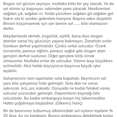
Bugün sol gözüm seyriyor, mutlaka kötü bir şey olacak. Ya da
sol elimin içi kaşınıyor, cebimden para çıkacak. Merdivenleri
sağdan çık, sağdan in. Yolda yürürken sağdan git sağdan gel.
Sakın ola ki soldan gidenlere karışma. Başına saksı düşebilir.
Birisini küçümsemek için sen benim sol ……. bile olamazsın
derler.
Meydanlarda ekmek, özgürlük, eşitlik, barış diye slogan
atanlar varsa hiç gözünün yaşına bakmayın. Zararlıdır onlar.
Gereken derhal yapılmalıdır. Çünkü onlar solcudur. Özerk
üniversite, parasız eğitim, parasız sağlık gibi slogan atan
gençleri derhal susturun. Diğer gençlere kötü örnek
olmasınlar. Mutlaka onlar da solcudur. Yılanın başı küçükken
ezilmelidir. Aksi halde büyüyünce başınıza büyük işler
açabilir.
Gelişmenizin tüm aşamaları sola kapalıdır. Beyninizin sol
yanı bile çalışamaz hale gelmiştir. Sola dair ne varsa
sakıncalı, öcü, pis, kakadır. Dünyada ne kadar felaket varsa
solcular yüzünden gelmiştir. Depremlerin kaynağı bile
solculardır. Bu kadar ambargoya karşın hiç tükenmediler.
Hatta çoğalmaya başladılar. (Ülkemiz hariç)
Bir de basınımız tutturmuş ülkemizdeki sol oyların toplamı %
20 diye. Az mı kardeşim. Bunca ambargoyu delebilmek kolay