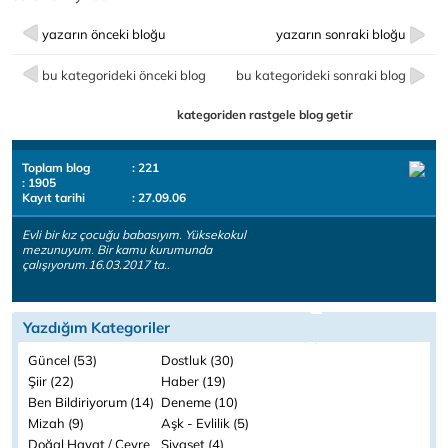
yazarın önceki bloğu
yazarın sonraki bloğu
bu kategorideki önceki blog
bu kategorideki sonraki blog
kategoriden rastgele blog getir
Toplam blog
: 221
: 1905
Kayıt tarihi
: 27.09.06
Evli bir kız çocuğu babasıyım. Yüksekokul
mezunuyum. Bir kamu kurumunda
çalışıyorum.16.03.2017 ta..
Yazdığım Kategoriler
Güncel (53)
Dostluk (30)
Şiir (22)
Haber (19)
Ben Bildiriyorum (14)
Deneme (10)
Mizah (9)
Aşk - Evlilik (5)
Doğal Hayat / Çevre
Siyaset (4)