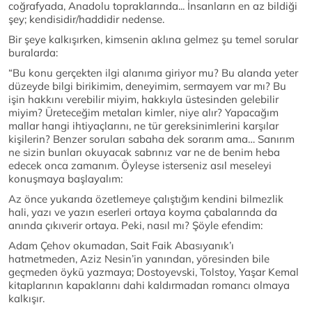
coğrafyada, Anadolu topraklarında... İnsanların en az bildiği
şey; kendisidir/haddidir nedense.
Bir şeye kalkışırken, kimsenin aklına gelmez şu temel sorular
buralarda:
“Bu konu gerçekten ilgi alanıma giriyor mu? Bu alanda yeter
düzeyde bilgi birikimim, deneyimim, sermayem var mı? Bu
işin hakkını verebilir miyim, hakkıyla üstesinden gelebilir
miyim? Üreteceğim metaları kimler, niye alır? Yapacağım
mallar hangi ihtiyaçlarını, ne tür gereksinimlerini karşılar
kişilerin? Benzer soruları sabaha dek sorarım ama… Sanırım
ne sizin bunları okuyacak sabrınız var ne de benim heba
edecek onca zamanım. Öyleyse isterseniz asıl meseleyi
konuşmaya başlayalım:
Az önce yukarıda özetlemeye çalıştığım kendini bilmezlik
hali, yazı ve yazın eserleri ortaya koyma çabalarında da
anında çıkıverir ortaya. Peki, nasıl mı? Şöyle efendim:
Adam Çehov okumadan, Sait Faik Abasıyanık’ı
hatmetmeden, Aziz Nesin’in yanından, yöresinden bile
geçmeden öykü yazmaya; Dostoyevski, Tolstoy, Yaşar Kemal
kitaplarının kapaklarını dahi kaldırmadan romancı olmaya
kalkışır.