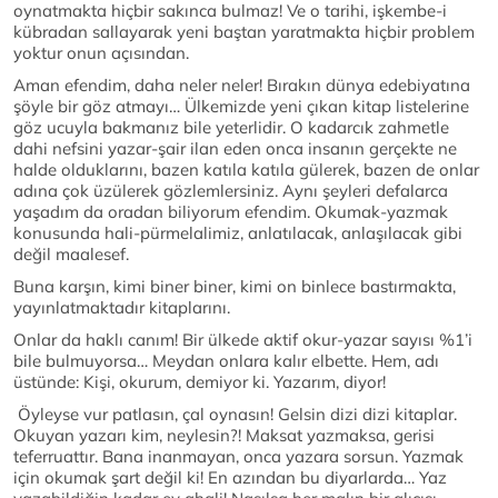
oynatmakta hiçbir sakınca bulmaz! Ve o tarihi, işkembe-i
kübradan sallayarak yeni baştan yaratmakta hiçbir problem
yoktur onun açısından.
Aman efendim, daha neler neler! Bırakın dünya edebiyatına
şöyle bir göz atmayı… Ülkemizde yeni çıkan kitap listelerine
göz ucuyla bakmanız bile yeterlidir. O kadarcık zahmetle
dahi nefsini yazar-şair ilan eden onca insanın gerçekte ne
halde olduklarını, bazen katıla katıla gülerek, bazen de onlar
adına çok üzülerek gözlemlersiniz. Aynı şeyleri defalarca
yaşadım da oradan biliyorum efendim. Okumak-yazmak
konusunda hali-pürmelalimiz, anlatılacak, anlaşılacak gibi
değil maalesef.
Buna karşın, kimi biner biner, kimi on binlece bastırmakta,
yayınlatmaktadır kitaplarını.
Onlar da haklı canım! Bir ülkede aktif okur-yazar sayısı %1’i
bile bulmuyorsa… Meydan onlara kalır elbette. Hem, adı
üstünde: Kişi, okurum, demiyor ki. Yazarım, diyor!
Öyleyse vur patlasın, çal oynasın! Gelsin dizi dizi kitaplar.
Okuyan yazarı kim, neylesin?! Maksat yazmaksa, gerisi
teferruattır. Bana inanmayan, onca yazara sorsun. Yazmak
için okumak şart değil ki! En azından bu diyarlarda… Yaz