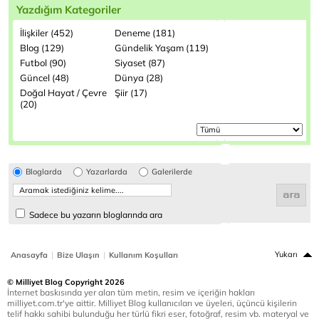
Yazdığım Kategoriler
İlişkiler (452)
Deneme (181)
Blog (129)
Gündelik Yaşam (119)
Futbol (90)
Siyaset (87)
Güncel (48)
Dünya (28)
Doğal Hayat / Çevre
Şiir (17)
(20)
Bloglarda
Yazarlarda
Galerilerde
Sadece bu yazarın bloglarında ara
|
|
Yukarı
Anasayfa
Bize Ulaşın
Kullanım Koşulları
© Milliyet Blog Copyright 2026
İnternet baskısında yer alan tüm metin, resim ve içeriğin hakları
milliyet.com.tr'ye aittir. Milliyet Blog kullanıcıları ve üyeleri, üçüncü kişilerin
telif hakkı sahibi bulunduğu her türlü fikri eser, fotoğraf, resim vb. materyal ve