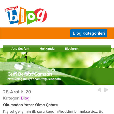
Blog Kategorileri
Ana Sayfam
Hakkımda
Bloglarım
Cem Beraat Çamsarı
http://blog.milliyet.com.tr/gulenadam
28 Aralık '20
Kategori
Blog
Okumadan Yazar Olma Çabası
Kişisel gelişimin ilk şartı kendini/haddini bilmekse de… Bu