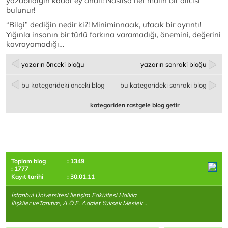
yazabildiğin kadar ey ahali! Nasılsa her malın bir alıcısı
bulunur!
“Bilgi” dediğin nedir ki?! Miniminnacık, ufacık bir ayrıntı!
Yığınla insanın bir türlü farkına varamadığı, önemini, değerini
kavrayamadığı…
yazarın önceki bloğu
yazarın sonraki bloğu
bu kategorideki önceki blog
bu kategorideki sonraki blog
kategoriden rastgele blog getir
Toplam blog
: 1349
: 1777
Kayıt tarihi
: 30.01.11
İstanbul Üniversitesi İletişim Fakültesi Halkla
İlişkiler veTanıtım, A.Ö.F. Adalet Yüksek Meslek ..