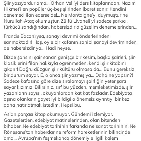
Şiir yazıyordur ama… Orhan Veli’yi ders kitaplarından, Nazım
Hikmet’i en popüler üç-beş şiirinden ibaret sanır. Kendini
denemeci ilan ederse de!... Ne Montaigne’yi duymuştur ne
Nurullah Ataç okumuştur. Zülfü Livaneli’yi sadece şarkıcı,
türkücü sandığından, habersizdir o güzelim denemelerinden…
Francis Bacon’ıysa, sanayi devrimi önderlerinden
sanmaktadır! Hoş, öyle bir kafanın sahibi sanayi devriminden
de habersizdir ya… Hadi neyse.
Bizde şahsını şair sanan genişçe bir kesim, başka şairleri, şiir
klasiklerini filan hakkıyla öğrenmeden, kendi şiir kitabını
çıkarır! Doğru düzgün şiir kültürü olmasa da… Bunu gereksiz
bir durum sayar. E, o onca şiir yazmış ya… Daha ne yapsın?!
Sadece kafasına göre dize sıralamayı şairliğin yeter şartı
sayar kızımız! Bilirsiniz. sırf bu yüzden, memleketimizde, şiir
yazanların sayısı, okuyanlardan kat kat fazladır. Edebiyata
aşına olanların gayet iyi bildiği o önemsiz ayrıntıyı bir kez
daha hatırlatmak istedim. Hepsi bu.
Aslan parçası kitap okumuyor. Gündemi izlemiyor.
Gazetelerden, edebiyat matinelerinden, olan bitenden
bihaber. Ne edebiyat tarihinin farkında ne sanat tarihinin. Ne
Rönesans’tan haberdar ne reform hareketlerinin bilincinde
ama… Avrupa’nın feşmekanca dönemiyle ilgili kalem