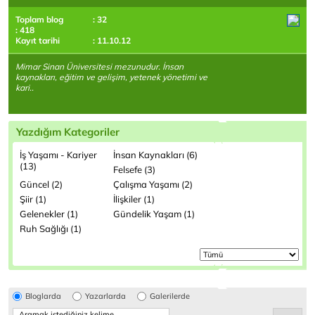
Toplam blog
: 32
: 418
Kayıt tarihi
: 11.10.12
Mimar Sinan Üniversitesi mezunudur. İnsan
kaynakları, eğitim ve gelişim, yetenek yönetimi ve
kari..
Yazdığım Kategoriler
İş Yaşamı - Kariyer
İnsan Kaynakları (6)
(13)
Felsefe (3)
Güncel (2)
Çalışma Yaşamı (2)
Şiir (1)
İlişkiler (1)
Gelenekler (1)
Gündelik Yaşam (1)
Ruh Sağlığı (1)
Bloglarda
Yazarlarda
Galerilerde