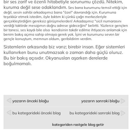
bir ses zarif ve özenli hitabetiyle sorunumu çözdü. Nitekim,
kuruma değil sese odaklandım.
Ses bana kurumunu temsil ettiği için
değil, sesin sahibi arkadaşımız bana "özel" davrandığı için. Kurumuna
teşekkür etmek istedim, öyle bıktım ki çünkü çağrı merkezleriyle
gerçekleştirdiğim gereksiz görüşmelerden! Arkadaşımız "sicil numarasını
verdiği taktirde mesajımın doğru adrese gideceğini" belirtti. Yüzlerce gençten
bir tanesi, ses kaydı bile olsa kendisinin
takdir edilme ihtiyacını anlamak için
benim bakış açıma sahip olmaya gerek yok. İşini ve kurumunu seven bir
gençle konuştum, memnun oldum, geribildirim verdim.
Sistemlerin arkasında biz varız; birebir insan. Eğer sistemleri
kullanırken bunu unutmazsak o zaman daha güçlü oluruz.
Bu bir bakış açısıdır. Okyanusları aşarken derelerde
boğulmamalı.
yazarın önceki bloğu
yazarın sonraki bloğu
bu kategorideki önceki blog
bu kategorideki sonraki blog
kategoriden rastgele blog getir