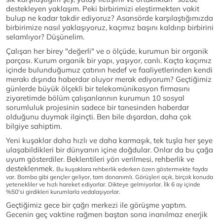
destekleyen yaklaşım. Peki birbirimizi eleştirmekten vakit
bulup ne kadar takdir ediyoruz? Asansörde karşılaştığımızda
birbirimize nasıl yaklaşıyoruz, kaçımız başını kaldırıp birbirini
selamlıyor? Düşünelim.
Çalışan her birey "değerli" ve o ölçüde, kurumun bir organik
parçası. Kurum organik bir yapı, yaşıyor, canlı. Kaçta kaçımız
içinde bulunduğumuz çatının hedef ve faaliyetlerinden kendi
merakı dışında haberdar oluyor merak ediyorum? Geçtiğimiz
günlerde büyük ölçekli bir telekomünikasyon firmasını
ziyaretimde bölüm çalışanlarının kurumun 10 sosyal
sorumluluk projesinin sadece bir tanesinden haberdar
olduğunu duymak ilginçti. Ben bile dışardan, daha çok
bilgiye sahiptim.
Yeni kuşaklar daha hızlı ve daha karmaşık, tek tuşla her şeye
ulaşabildikleri bir dünyanın içine doğdular. Onlar da bu çağa
uyum gösterdiler. Beklentileri yön verilmesi, rehberlik ve
desteklenmek.
Bu kuşaklara rehberlik ederken özen göstermekte fayda
var. Bomba gibi gençler geliyor, tam donanımlı. Görüşleri açık, birçok konuda
yetenekliler ve hızlı hareket ediyorlar. Dikteye gelmiyorlar. İlk 6 ay içinde
%50'si girdikleri kurumlarla vedalaşıyorlar.
Geçtiğimiz gece bir çağrı merkezi ile görüşme yaptım.
Gecenin geç vaktine rağmen baştan sona inanılmaz enerjik