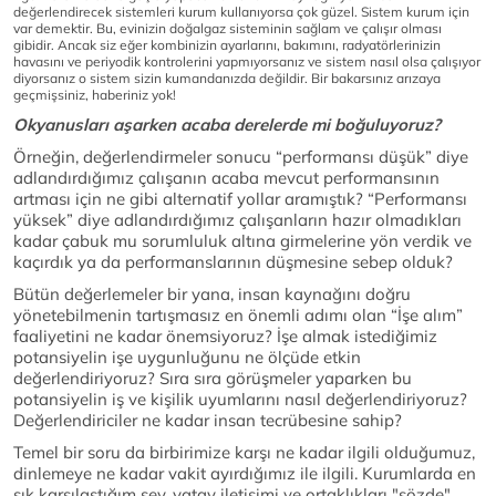
değerlendirecek sistemleri kurum kullanıyorsa çok güzel. Sistem kurum için
var demektir. Bu, evinizin doğalgaz sisteminin sağlam ve çalışır olması
gibidir. Ancak siz eğer kombinizin ayarlarını, bakımını, radyatörlerinizin
havasını ve periyodik kontrolerini yapmıyorsanız ve sistem nasıl olsa çalışıyor
diyorsanız o sistem sizin kumandanızda değildir. Bir bakarsınız arızaya
geçmişsiniz, haberiniz yok!
Okyanusları aşarken acaba derelerde mi boğuluyoruz?
Örneğin, değerlendirmeler sonucu “performansı düşük” diye
adlandırdığımız çalışanın acaba mevcut performansının
artması için ne gibi alternatif yollar aramıştık? “Performansı
yüksek” diye adlandırdığımız çalışanların hazır olmadıkları
kadar çabuk mu sorumluluk altına girmelerine yön verdik ve
kaçırdık ya da performanslarının düşmesine sebep olduk?
Bütün değerlemeler bir yana, insan kaynağını doğru
yönetebilmenin tartışmasız en önemli adımı olan “İşe alım”
faaliyetini ne kadar önemsiyoruz? İşe almak istediğimiz
potansiyelin işe uygunluğunu ne ölçüde etkin
değerlendiriyoruz? Sıra sıra görüşmeler yaparken bu
potansiyelin iş ve kişilik uyumlarını nasıl değerlendiriyoruz?
Değerlendiriciler ne kadar insan tecrübesine sahip?
Temel bir soru da birbirimize karşı ne kadar ilgili olduğumuz,
dinlemeye ne kadar vakit ayırdığımız ile ilgili. Kurumlarda en
sık karşılaştığım şey, yatay iletişimi ve ortaklıkları "sözde"