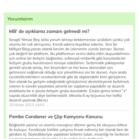
Yorumlarım
MB' de ayıklama zamanı gelmedi mi?
Sevgili Yılmaz Bey, kötü yorum almayı beklemenize üzüldüm çünkü çok
olumlu bir risk almışsınız. Kendi adıma teşekkür ederim. Yeni bir
Milliyet Blog yazarı olarak benim de izlenimim sizinle benzer. Burası
çok değerli bir platform. Bu platformun sesini daha etkin duyurabilmesi
için online bir iletişim bağlantısı, editoryal rehberlik gibi konularda bir
iletişim grubu kurulmasını tavsiye edebilirim. Sistematik yaklaşımlar
gerekli ancak amaç, her kesimden ve her konu alanından ses
gelmesini sağlamak olduğu için yönetilmesi zor bir durum. Aynı anda
cesaretlendirirken cezalandırmak gibi de algılanabilir kimi görüşlerce.
Son olarak bu gelişim odağındaki görüşlerinizi destekleyerek belirtmek
isterim ki sürekli yazanlara yönelik bir saptama yapılabilir ve düzenli
aralıklarla bir e-posta iletişim grubu kurulabilir. Gruba girme kriteri "x"
sayıda düzenlilik diye belirlenebilir. Mesela 6 ay boyunca her hafta
düzenli yazmak (Ben):)
25 Nisan 2013 14:01
Pembe Candaner ve Çöp Kamyonu Kanunu
Bağlantılı yazınız ve olumlu mesajınız dilerim geniş bir okuyucu kitlesi
ile buluşur. Kendisiyle birlikte çalışma fırsatı edinmiş biri olarak ben de
gördüm ki; Söyledikleriyle yaptıkları birbirini tutan, insanlığı ile herkesin
sevgisini kazanmış bir kişidir. İyi ki var'lar öyle değil mi?