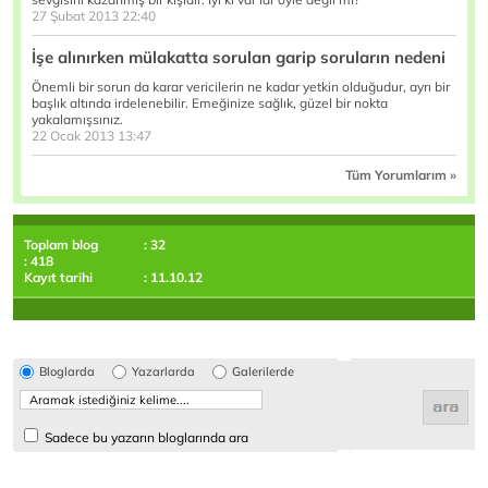
27 Şubat 2013 22:40
İşe alınırken mülakatta sorulan garip soruların nedeni
Önemli bir sorun da karar vericilerin ne kadar yetkin olduğudur, ayrı bir
başlık altında irdelenebilir. Emeğinize sağlık, güzel bir nokta
yakalamışsınız.
22 Ocak 2013 13:47
Tüm Yorumlarım »
Toplam blog
: 32
: 418
Kayıt tarihi
: 11.10.12
Bloglarda
Yazarlarda
Galerilerde
Sadece bu yazarın bloglarında ara