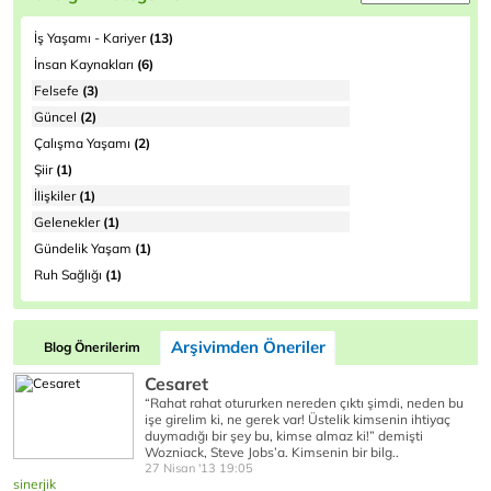
İş Yaşamı - Kariyer
(13)
İnsan Kaynakları
(6)
Felsefe
(3)
Güncel
(2)
Çalışma Yaşamı
(2)
Şiir
(1)
İlişkiler
(1)
Gelenekler
(1)
Gündelik Yaşam
(1)
Ruh Sağlığı
(1)
Arşivimden Öneriler
Blog Önerilerim
Cesaret
“Rahat rahat otururken nereden çıktı şimdi, neden bu
işe girelim ki, ne gerek var! Üstelik kimsenin ihtiyaç
duymadığı bir şey bu, kimse almaz ki!” demişti
Wozniack, Steve Jobs’a. Kimsenin bir bilg..
27 Nisan '13 19:05
sinerjik