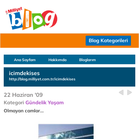
Blog Kategorileri
Ana Sayfam
Hakkımda
Bloglarım
icimdekises
http://blog.milliyet.com.tr/icimdekises
22 Haziran '09
Kategori
Gündelik Yaşam
Olmayan camlar...