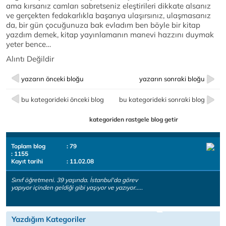
ama kırsanız camları sabretseniz eleştirileri dikkate alsanız
ve gerçekten fedakarlıkla başarıya ulaşırsınız, ulaşmasanız
da, bir gün çocuğunuza bak evladım ben böyle bir kitap
yazdım demek, kitap yayınlamanın manevi hazzını duymak
yeter bence…
Alıntı Değildir
yazarın önceki bloğu
yazarın sonraki bloğu
bu kategorideki önceki blog
bu kategorideki sonraki blog
kategoriden rastgele blog getir
Toplam blog
: 79
: 1155
Kayıt tarihi
: 11.02.08
Sınıf öğretmeni. 39 yaşında. İstanbul'da görev
yapıyor içinden geldiği gibi yaşıyor ve yazıyor.....
Yazdığım Kategoriler