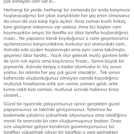
çok olmayan cam var ki…
Herhangi bir yerde, herhangi bir zamanda bir anda karşımıza
hoşlanacağımız biri çıkar, karşılıklıdır her şey emin olmasanız
da onun da size karşı ilgisi açıktır. Ama zaman kısıtlı birkaç
kere görüşme imkanınız var sadece. Ama biz baştan cam
koymuşuktur araya, bir tarafta siz öbür tarafta hoşlandığınız
insan… Ne yapsanız kendi koyduğunuz o camı geçemezsiniz
açılamazsınız karşınızdakine, korkutur sizi aranızdaki cam…
Aslında oda sizden hoşlanmıştır ama aynı cama takılmıştır,
geçemez öbür tarafa… Yazık olur gelecek mutlu günlere belki
de sizin ruh eşiniz ama kaçılırsınız fırsatı… Sonra büyük bir
pişmanlık. Aslında herşey o kadar olumludur ki, hiç sorun
yoktur, bir adımla her şey çok güzel olacaktır… Tek sorun
kafanızda oluşturduğunuz olmayan camda kaçırdığınız
mutluluk fırsatlarına artık son verme zamanı geldi, artık
kırma vakti tüm camları, mutluluk sizinde hakkınız biraz
cesaret…
Güzel bir işyerinde çalışıyorsunuz işinizi gerçekten güzel
yapıyorsunuz ve taktirde görüyorsunuz. Yeterince bu
kademede çalıştınız yükselmek istiyorsunuz ama istediğiniz
mevki ile aranızda bir cam oluşturmuşunuz baştan. Orası
size ulaşılmaz geliyor kendinize güvenmiyorsunuz bir
taraftan yükselmek istiyor bir taraftan o yere gelmekten