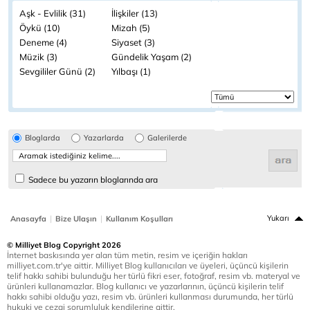
Aşk - Evlilik (31)
İlişkiler (13)
Öykü (10)
Mizah (5)
Deneme (4)
Siyaset (3)
Müzik (3)
Gündelik Yaşam (2)
Sevgililer Günü (2)
Yılbaşı (1)
Bloglarda
Yazarlarda
Galerilerde
Sadece bu yazarın bloglarında ara
|
|
Yukarı
Anasayfa
Bize Ulaşın
Kullanım Koşulları
© Milliyet Blog Copyright 2026
İnternet baskısında yer alan tüm metin, resim ve içeriğin hakları
milliyet.com.tr'ye aittir. Milliyet Blog kullanıcıları ve üyeleri, üçüncü kişilerin
telif hakkı sahibi bulunduğu her türlü fikri eser, fotoğraf, resim vb. materyal ve
ürünleri kullanamazlar. Blog kullanıcı ve yazarlarının, üçüncü kişilerin telif
hakkı sahibi olduğu yazı, resim vb. ürünleri kullanması durumunda, her türlü
hukuki ve cezai sorumluluk kendilerine aittir.