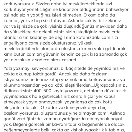
korkuyorsunuz. Sizden daha iyi mevkilerdekilerde sizi
korkutuyor yöneticiliğin ne kadar zor olduğundan bahsediyor
aslında sizin yaptığınız işleri bilmeden. O cam daha da
kalınlaşıyor ve hep sizi tutuyor. Aslında çok iyi bir zekanız
var ve işinizde de çok iyisiniz düşündüğünüz mevkiden daha
da yükseklere de gelebilirsiniz sizin istediğiniz mevkilerde
olanlar sizin kadar iyi de değil ama kafanızdaki cam sizi
engelliyor o camı sizde oluştursanız, yüksek
mevkilerdekilerde olanlarda oluştursa kırma vakti geldi artık,
kırın bütün camları güvenin kendinize çok kısa zamanda çok
yol alacaksınız sadece biraz cesaret.
Yazı yazmayı seviyorsunuz, birkaç sitede de yayınladınız ve
çokta okunup taktir gördü. Ancak siz daha fazlasını
istiyorsunuz hedefiniz kitap yazmak ama korkuyorsunuz ya
okunmamasından ya da kötü eleştirilerden…Uğraşacaksınız ,
didineceksiniz 400-500 sayfa yazacak, defalarca düzeltecek
yayınlanacak hale getireceksiniz sonra hiçbir yer kabul
etmeyecek yayınlanmayacak, yayınlansa da çok kötü
eleştiriler alacak… O kadar vaktime yazık deyip hiç
başlamıyorsunuz, oluşturdunuz yine olmayan camı. Aslında
gönül verdiğinizde, zaman ayırdığınızda olmayacak hayal
yok. Beğeni göreceli bir kavram tabi ki beğenenlerde olacak
beğenmeyenlerde belki çokta az kişi okuyacak ilk kitabınızı,