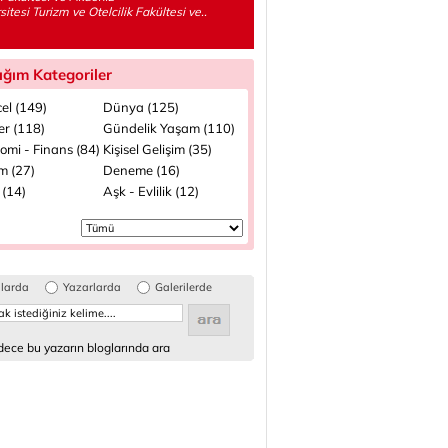
sitesi Turizm ve Otelcilik Fakültesi ve..
ığım Kategoriler
el (149)
Dünya (125)
ler (118)
Gündelik Yaşam (110)
omi - Finans (84)
Kişisel Gelişim (35)
m (27)
Deneme (16)
 (14)
Aşk - Evlilik (12)
glarda
Yazarlarda
Galerilerde
ece bu yazarın bloglarında ara