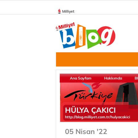
Milliyet
Ana Sayfam
Hakkımda
B
HÜLYA ÇAKICI
http://blog.milliyet.com.tr/hulyacakici
05 Nisan '22