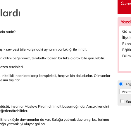
Üniver
lardı
Yazd
Günc
nda mıdır?
İlişki
Ekon
ık seviyesi bile karşındaki aynanın parlaklığı ile ilintili.
Eğiti
Bilim
aklını beğenmez, tembellik bazen bir lüks olarak bile görülebilir.
azca tercihleri.
, nitelikli insanlara karşı kompleksli, hınç ve kin doludurlar. O insanlar
sini taşırlar.
Blo
Sad
i düştü, insanlar Maslow Piramidinin alt basamağında. Ancak kendini
ğerlendirebilirler.
. Bilerek öyle davrananlar da var. Salağa yatmak davranışı bu, farkına
ğa yatmak iyi oluyor galiba.