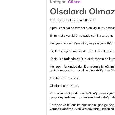
Kategori
Güncel
Olsalardı Olmaz
Farkında olmak kendini bilmektir.
Aptal, cahil ya da tembel olan kişi bunun farkı
Bilimin bile yanıldığı noktada cahillik tartışılır.
Her şey o kadar göreceli ki, karşına yansıttığın ış
Hiç kimse ayranım ekşi demez. Kimse kimsenin 
Kesinlikle farkındalar. Bunlar dünyanın en kurn
Her şeyin farkındadırlar. Bu nedenle iyi eğitimli
gibi olamayacaklarını bilmenin ezikliğini ve öfke
Cahilse sorun büyük.
Olsalardı olmazlardı.
Kimse kendinin farkında değil, eğitim seviyes
gerçekleştirebilen insanlar kendilerini doğru de
Farkında ve bu durum bazılarının işine geliyor
varacak kadarda uyanıkça davranış. Bazen sala