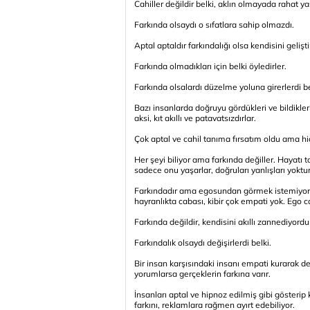
Cahiller değildir belki, aklın olmayada rahat y
Farkında olsaydı o sıfatlara sahip olmazdı.
Aptal aptaldır farkındalığı olsa kendisini geliştir
Farkında olmadıkları için belki öyledirler.
Farkında olsalardı düzelme yoluna girerlerdi be
Bazı insanlarda doğruyu gördükleri ve bildikleri
aksi, kıt akıllı ve patavatsızdırlar.
Çok aptal ve cahil tanıma fırsatım oldu ama hiç
Her şeyi biliyor ama farkında değiller. Haya
sadece onu yaşarlar, doğruları yanlışları yoktur,
Farkındadır ama egosundan görmek istemiyordu
hayranlıkta cabası, kibir çok empati yok. Ego ca
Farkında değildir, kendisini akıllı zannediyordu
Farkındalık olsaydı değişirlerdi belki.
Bir insan karşısındaki insanı empati kurarak d
yorumlarsa gerçeklerin farkına varır.
İnsanları aptal ve hipnoz edilmiş gibi gösteri
farkını, reklamlara rağmen ayırt edebiliyor.