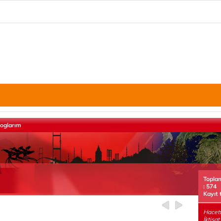
loglarım
Topla
: 574
Kayıt 
Hacett
İktisa