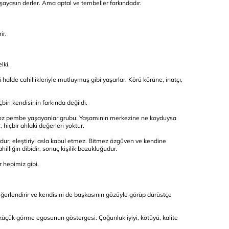
aşayasın derler. Ama aptal ve tembeller farkındadır.
ir.
lki.
 halde cahillikleriyle mutluymuş gibi yaşarlar. Körü körüne, inatçı,
biri kendisinin farkında değildi.
tı toz pembe yaşayanlar grubu. Yaşamının merkezine ne koyduysa
 hiçbir ahlaki değerleri yoktur.
r, eleştiriyi asla kabul etmez. Bitmez özgüven ve kendine
hilliğin dibidir, sonuç kişilik bozukluğudur.
r hepimiz gibi.
eğerlendirir ve kendisini de başkasının gözüyle görüp dürüstçe
p küçük görme egosunun göstergesi. Çoğunluk iyiyi, kötüyü, kalite