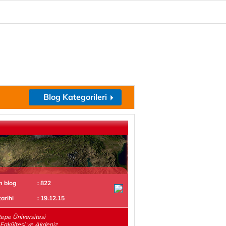
Blog Kategorileri
m blog
: 822
tarihi
: 19.12.15
epe Üniversitesi
t Fakültesi ve Akdeniz