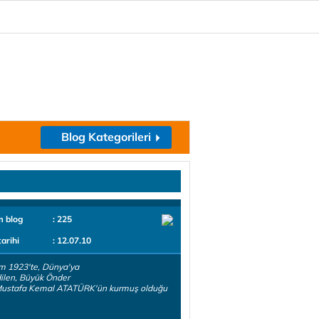
Blog Kategorileri
m blog
: 225
tarihi
: 12.07.10
m 1923'te, Dünya'ya
dilen, Büyük Önder
Mustafa Kemal ATATÜRK'ün kurmuş olduğu