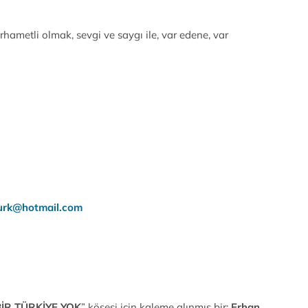
hametli olmak, sevgi ve saygı ile, var edene, var
…
urk@hotmail.com
İR TÜRKİYE YOK
” köşesi için kaleme alınmış bir;
Erhan