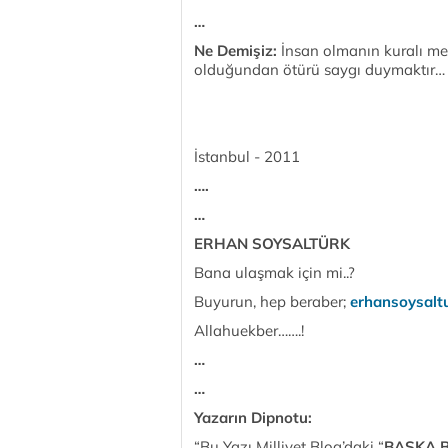
…
Ne Demişiz:
İnsan olmanın kuralı mer
olduğundan ötürü saygı duymaktır
İstanbul - 2011
….
…
ERHAN SOYSALTÜRK
Bana ulaşmak için mi..?
Buyurun, hep beraber;
erhansoysalt
Allahuekber…….!
…
…
Yazarın Dipnotu:
“Bu Yazı Milliyet Blog’daki “
BAŞKA B