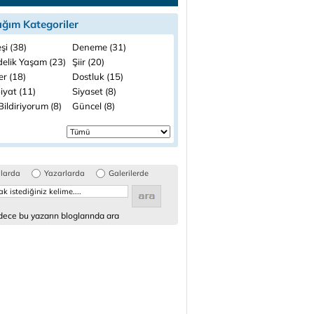
ığım Kategoriler
şi (38)
Deneme (31)
elik Yaşam (23)
Şiir (20)
ler (18)
Dostluk (15)
iyat (11)
Siyaset (8)
ildiriyorum (8)
Güncel (8)
glarda
Yazarlarda
Galerilerde
ece bu yazarın bloglarında ara