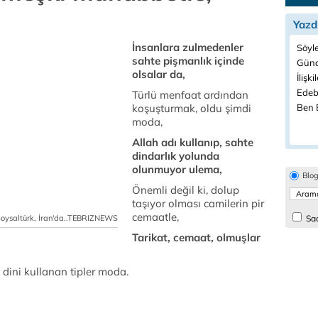
Yazd
İnsanlara zulmedenler
Söyle
sahte pişmanlık içinde
Günd
olsalar da,
İlişki
Edeb
Türlü menfaat ardından
koşuşturmak, oldu şimdi
Ben B
moda,
Allah adı kullanıp, sahte
dindarlık yolunda
olunmuyor ulema,
Blo
Önemli değil ki, dolup
taşıyor olması camilerin pir
cemaatle,
Soysaltürk, İran'da..TEBRIZNEWS
Sad
Tarikat, cemaat, olmuşlar
,
, dini kullanan tipler moda.