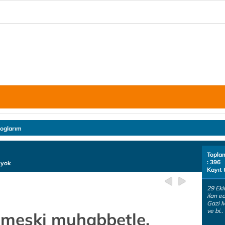
loglarım
Topla
: 396
eyok
Kayıt 
29 Eki
ilan e
Gazi 
ve bi..
meşki muhabbetle,