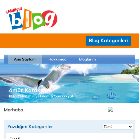
Blog Kategorileri
Ana Sayfam
Hakkımda
Bloglarım
ömür Karakaya
http://blog.milliyet.com.tr/omrkrkyat
Merhaba..
Yazdığım Kategoriler
Şiir
(4)