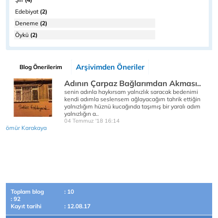
Edebiyat
(2)
Deneme
(2)
Öykü
(2)
Arşivimden Öneriler
Blog Önerilerim
Adının Çarpaz Bağlarımdan Akması..
senin adınla haykırsam yalnızlık saracak bedenimi
kendi adımla seslensem ağlayacağım tahrik ettiğin
yalnızlığım hüznü kucağında taşımış bir yaralı adım
yalnızlığın a..
04 Temmuz '18 16:14
ömür Karakaya
Toplam blog
: 10
: 92
Kayıt tarihi
: 12.08.17