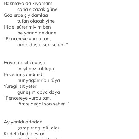
Bakmaya da kıyamam
cana sızacak güne
Gözlerde çiy damlası
tufan olacak yine
Hiç el sürer miyim ben
ne yarına ne düne
“Pencereye vurdu tan,
ömre düştü son seher…”
Hayat nasıl kavuştu
erişilmez tabloya
Hislerim şahidimdir
nur yağdırır bu rüya
Yüreği ısıt yeter
güneşim doya doya
“Pencereye vurdu tan,
ömre değdi son seher…”
Ay yarıldı ortadan
şarap rengi gül oldu
Kadehi bildi devran