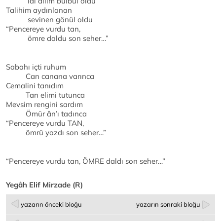
lâl dilim bülbül oldu
Talihim aydınlanan
sevinen gönül oldu
“Pencereye vurdu tan,
ömre doldu son seher…”
Sabahı içti ruhum
Can canana varınca
Cemalini tanıdım
Tan elimi tutunca
Mevsim rengini sardım
Ömür ân’ı tadınca
“Pencereye vurdu TAN,
ömrü yazdı son seher…”
“Pencereye vurdu tan, ÖMRE daldı son seher…”
Yegâh Elif Mirzade (R)
yazarın önceki bloğu
yazarın sonraki bloğu