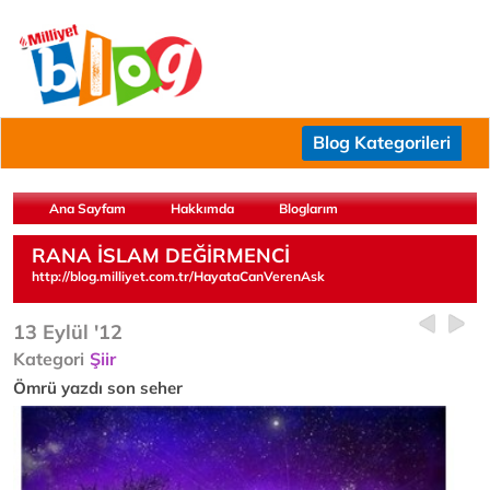
Blog Kategorileri
Ana Sayfam
Hakkımda
Bloglarım
RANA İSLAM DEĞİRMENCİ
http://blog.milliyet.com.tr/HayataCanVerenAsk
13 Eylül '12
Kategori
Şiir
Ömrü yazdı son seher