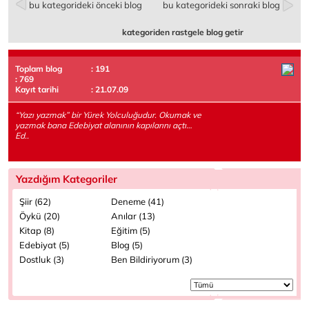
bu kategorideki önceki blog
bu kategorideki sonraki blog
kategoriden rastgele blog getir
Toplam blog
: 191
: 769
Kayıt tarihi
: 21.07.09
“Yazı yazmak” bir Yürek Yolculuğudur. Okumak ve
yazmak bana Edebiyat alanının kapılarını açtı…
Ed..
Yazdığım Kategoriler
Şiir (62)
Deneme (41)
Öykü (20)
Anılar (13)
Kitap (8)
Eğitim (5)
Edebiyat (5)
Blog (5)
Dostluk (3)
Ben Bildiriyorum (3)