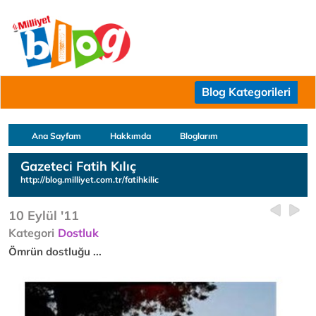
Blog Kategorileri
Ana Sayfam
Hakkımda
Bloglarım
Gazeteci Fatih Kılıç
http://blog.milliyet.com.tr/fatihkilic
10 Eylül '11
Kategori
Dostluk
Ömrün dostluğu ...