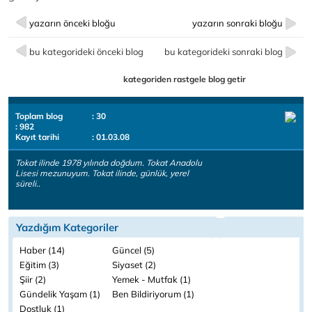
yazarın önceki bloğu
yazarın sonraki bloğu
bu kategorideki önceki blog
bu kategorideki sonraki blog
kategoriden rastgele blog getir
Toplam blog
: 30
: 982
Kayıt tarihi
: 01.03.08
Tokat ilinde 1978 yılında doğdum. Tokat Anadolu
Lisesi mezunuyum. Tokat ilinde, günlük, yerel
süreli..
Yazdığım Kategoriler
Haber (14)
Güncel (5)
Eğitim (3)
Siyaset (2)
Şiir (2)
Yemek - Mutfak (1)
Gündelik Yaşam (1)
Ben Bildiriyorum (1)
Dostluk (1)