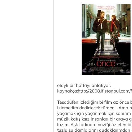
olaylı bir haftayı anlatıyor.
kaynakça:http://2008.ifistanbul.com/
Tesadüfen izlediğim bi film az önce bit
izlemedim dedirtecek türden... Ama ba
yaşamak için yaşanmak için sanırım b
müzik katışıksız insanları bir araya g
lazım. Aşk tadında müziği özleten bi
tuzlu su damlalarını dudaklarımdan 