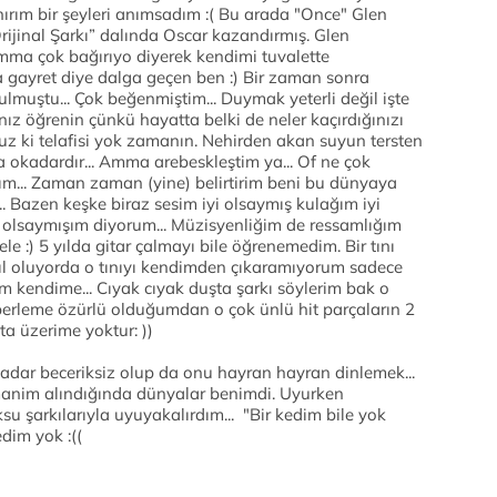
ırım bir şeyleri anımsadım :( Bu arada "Once" Glen
rijinal Şarkı” dalında Oscar kazandırmış. Glen
amma çok bağırıyo diyerek kendimi tuvalette
a gayret diye dalga geçen ben :) Bir zaman sonra
lmuştu... Çok beğenmiştim... Duymak yeterli değil işte
ız öğrenin çünkü hayatta belki de neler kaçırdığınızı
ruz ki telafisi yok zamanın. Nehirden akan suyun tersten
okadardır... Amma arebeskleştim ya... Of ne çok
... Zaman zaman (yine) belirtirim beni bu dünyaya
. Bazen keşke biraz sesim iyi olsaymış kulağım iyi
olsaymışım diyorum... Müzisyenliğim de ressamlığım
le :) 5 yılda gitar çalmayı bile öğrenemedim. Bir tını
 oluyorda o tınıyı kendimden çıkaramıyorum sadece
 kendime... Cıyak cıyak duşta şarkı söylerim bak o
zberleme özürlü olduğumdan o çok ünlü hit parçaların 2
a üzerime yoktur: ))
ar beceriksiz olup da onu hayran hayran dinlemek...
anim alındığında dünyalar benimdi. Uyurken
u şarkılarıyla uyuyakalırdım... "Bir kedim bile yok
dim yok :((