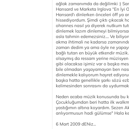
ağlak zamanımda da değilimki :) San
Hansard ve Marketa Irglova “En İyi O
Hansard'ı dinlerken önceleri öff ya 
hissediyordum. Şimdi çıktı çıkacak h
ohannes nasıl ya diyerek nutkum tutu
dinlemek lazım dinlemeyi bilmiyorsan
asla tahmin edemezsiniz.... Ve biliyo
akma ihtimali ne kadarsa zamanında 
zaman dedim ya ama öyle ne yapayım
bağlı tutan en büyük etkendir müzik..
olsaymış da ressam yerine müzisyen 
gibi olacaksa işimiz var o başka mese
bile olmadan yaşayamayan ben nasıl
dinlemekle kalıyorum hayret ediyorum
başka hatta genellikle şarkı sözü e
kelimesinden sonrasını da uydurmakt
Neden acaba müzik konusunda bu kad
Çocukluğumdan beri hatta ilk walkm
yastığımın altına koyardım. Sezen Aks
anlıyormusun hadi gülümse" Hala ke
6 Mart 2009 dENiz...