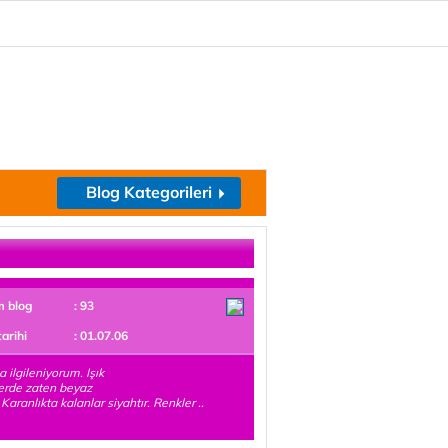
Blog Kategorileri
m blog
: 93
tarihi
: 01.07.06
a ilgileniyorum. Işık
erde zaten beyaz
 Karanlıkta kalanlar siyahtır. Renkler ..