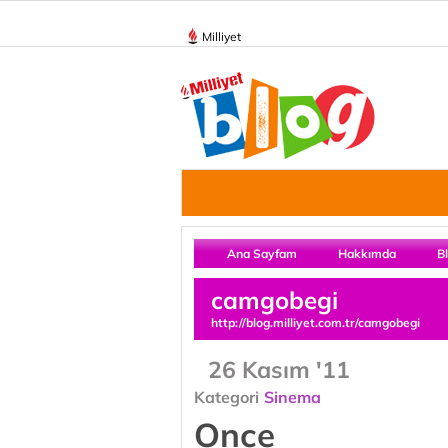
Milliyet
Ana Sayfam
Hakkımda
B
camgobegi
http://blog.milliyet.com.tr/camgobegi
26 Kasım '11
Kategori
Sinema
Once