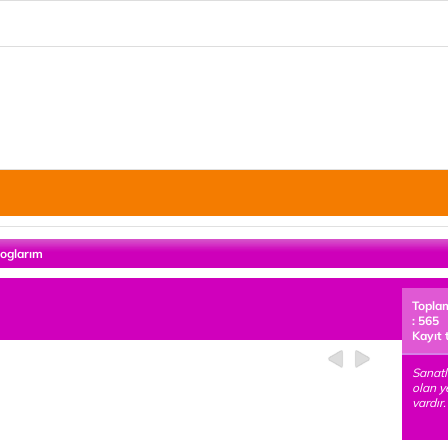
loglarım
Topla
: 565
Kayıt 
Sanatl
olan y
vardır.