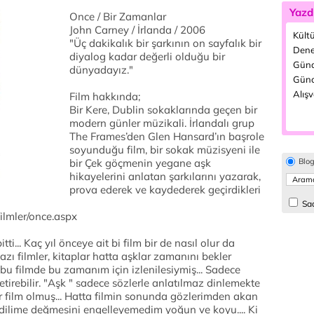
Yazd
Once / Bir Zamanlar
John Carney / İrlanda / 2006
Kültü
"Üç dakikalık bir şarkının on sayfalık bir
Dene
diyalog kadar değerli olduğu bir
Günd
dünyadayız."
Günc
Alışv
Film hakkında;
Bir Kere, Dublin sokaklarında geçen bir
modern günler müzikali. İrlandalı grup
The Frames’den Glen Hansard’ın başrole
soyunduğu film, bir sokak müzisyeni ile
bir Çek göçmenin yegane aşk
Blo
hikayelerini anlatan şarkılarını yazarak,
prova ederek ve kaydederek geçirdikleri
Sad
filmler/once.aspx
ti... Kaç yıl önceye ait bi film bir de nasıl olur da
zı filmler, kitaplar hatta aşklar zamanını bekler
u filmde bu zamanım için izlenilesiymiş... Sadece
etirebilir. "Aşk " sadece sözlerle anlatılmaz dinlemekte
r film olmuş... Hatta filmin sonunda gözlerimden akan
dilime değmesini engelleyemedim yoğun ve koyu.... Ki