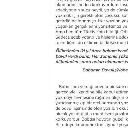
okumadım, neden korkuyordum, insanl
edebiyatının suçu neydi, ya da cüml
yazmak için gerekli olan çocuksu saflı
getirdiğine inanmıştı. Her yazılan ya
yaşarken gerçeklerini yansıtamaz ve i
Ama ben tüm Türkiye’nin bildiği, Or
Sadece edebiyatına ve hislerine odak
takındığını da aklımın bir köşesind
Ölümünden iki yıl önce babam kendi y
bavul verdi bana. Her zamanki şakac
ölümünden sonra onları okumamı iste
Babamın Bavulu/Nobel
Babasının verdiği bavulu bir süre a
gerçeğiyle, kendine bile kabul ettire
yazmayı sevmesine rağmen alışkın 
yurtdışına çıkıp bir otel odasında yaz
de bavul içerisinde olan yazıları o
birçok yazar gibi o muhteşem yazıla
korkuyordur. Babası hayatın güzelli
Bir odaya kapanmaktan ziyade yaşam