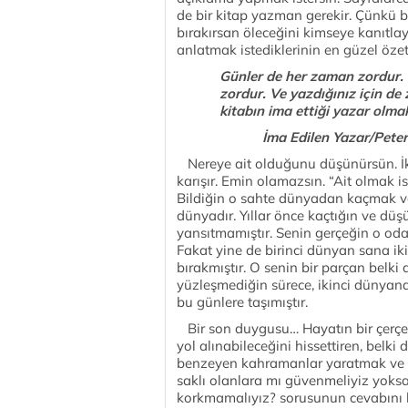
de bir kitap yazman gerekir. Çünkü b
bırakırsan öleceğini kimseye kanıtla
anlatmak istediklerinin en güzel özeti
Günler de her zaman zordur. 
zordur. Ve yazdığınız için de
kitabın ima ettiği yazar olma
İma Edilen Yazar/Pet
Nereye ait olduğunu düşünürsün. İki 
karışır. Emin olamazsın. “Ait olmak i
Bildiğin o sahte dünyadan kaçmak ve
dünyadır. Yıllar önce kaçtığın ve düş
yansıtmamıştır. Senin gerçeğin o oda
Fakat yine de birinci dünyan sana iki
bırakmıştır. O senin bir parçan belk
yüzleşmediğin sürece, ikinci dünyan
bu günlere taşımıştır.
Bir son duygusu… Hayatın bir çerçev
yol alınabileceğini hissettiren, belki
benzeyen kahramanlar yaratmak ve o
saklı olanlara mı güvenmeliyiz yok
korkmamalıyız? sorusunun cevabını 