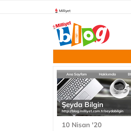
Milliyet
Ana Sayfam
Hakkımda
B
Şeyda Bilgin
http://blog.milliyet.com.tr/seydabilgin
10 Nisan '20