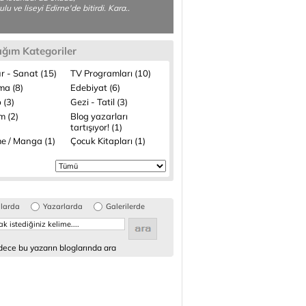
lu ve liseyi Edirne'de bitirdi. Kara..
ığım Kategoriler
r - Sanat (15)
TV Programları (10)
ma (8)
Edebiyat (6)
 (3)
Gezi - Tatil (3)
m (2)
Blog yazarları
tartışıyor! (1)
e / Manga (1)
Çocuk Kitapları (1)
glarda
Yazarlarda
Galerilerde
ece bu yazarın bloglarında ara