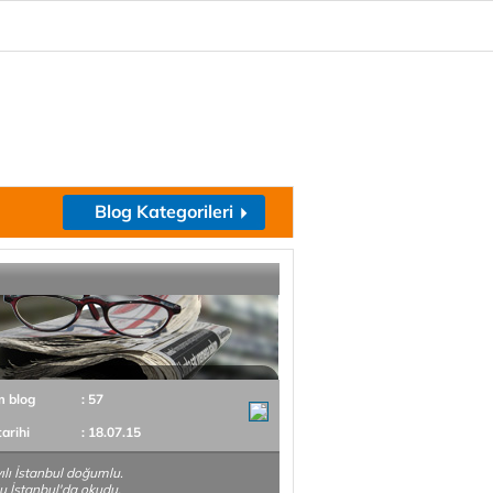
Blog Kategorileri
m blog
: 57
tarihi
: 18.07.15
ılı İstanbul doğumlu.
lu İstanbul'da okudu,