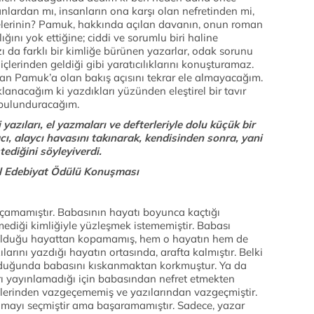
ardan mı, insanların ona karşı olan nefretinden mi,
elerinin? Pamuk, hakkında açılan davanın, onun roman
ğını yok ettiğine; ciddi ve sorumlu biri haline
zı da farklı bir kimliğe bürünen yazarlar, odak sorunu
çlerinden geldiği gibi yaratıcılıklarını konuşturamaz.
han Pamuk’a olan bakış açısını tekrar ele almayacağım.
lanacağım ki yazdıkları yüzünden eleştirel bir tavır
e bulunduracağım.
azıları, el yazmaları ve defterleriyle dolu küçük bir
ı, alaycı havasını takınarak, kendisinden sonra, yani
diğini söyleyiverdi.
 Edebiyat Ödülü Konuşması
çamamıştır. Babasının hayatı boyunca kaçtığı
mediği kimliğiyle yüzleşmek istememiştir. Babası
olduğu hayattan kopamamış, hem o hayatın hem de
ılarını yazdığı hayatın ortasında, arafta kalmıştır. Belki
kuduğunda babasını kıskanmaktan korkmuştur. Ya da
rı yayınlamadığı için babasından nefret etmekten
klerinden vazgeçememiş ve yazılarından vazgeçmiştir.
ayı seçmiştir ama başaramamıştır. Sadece, yazar