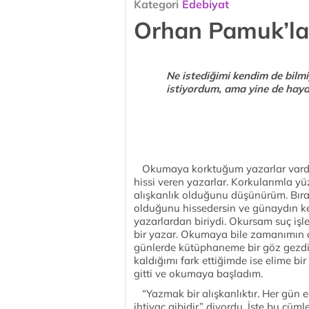
Kategori
Edebiyat
Orhan Pamuk’la 
Ne istediğimi kendim de bil
istiyordum, ama yine de haya
Okumaya korktuğum yazarlar vardır
hissi veren yazarlar. Korkularımla yü
alışkanlık olduğunu düşünürüm. Bırak
olduğunu hissedersin ve günaydın ke
yazarlardan biriydi. Okursam suç işl
bir yazar. Okumaya bile zamanımın o
günlerde kütüphaneme bir göz gezdi
kaldığımı fark ettiğimde ise elime b
gitti ve okumaya başladım.
“Yazmak bir alışkanlıktır. Her gün e
ihtiyaç gibidir” diyordu. İşte bu c