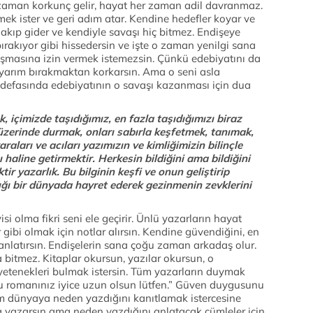
er zaman korkunç gelir, hayat her zaman adil davranmaz.
k ister ve geri adım atar. Kendine hedefler koyar ve
n akıp gider ve kendiyle savaşı hiç bitmez. Endişeye
bırakıyor gibi hissedersin ve işte o zaman yenilgi sana
şmasına izin vermek istemezsin. Çünkü edebiyatını da
 yarım bırakmaktan korkarsın. Ama o seni asla
 defasında edebiyatının o savaşı kazanması için dua
 içimizde taşıdığımız, en fazla taşıdığımızı biraz
n üzerinde durmak, onları sabırla keşfetmek, tanımak,
raları ve acıları yazımızın ve kimliğimizin bilinçle
 haline getirmektir. Herkesin bildiğini ama bildiğini
ir yazarlık. Bu bilginin keşfi ve onun geliştirip
ığı bir dünyada hayret ederek gezinmenin zevklerini
 olma fikri seni ele geçirir. Ünlü yazarların hayat
 gibi olmak için notlar alırsın. Kendine güvendiğini, en
 anlatırsın. Endişelerin sana çoğu zaman arkadaş olur.
 bitmez. Kitaplar okursun, yazılar okursun, o
etenekleri bulmak istersin. Tüm yazarların duymak
 “Bu romanınız iyice uzun olsun lütfen.” Güven duygusunu
m dünyaya neden yazdığını kanıtlamak istercesine
a yazarsın ama neden yazdığını anlatacak cümleler için