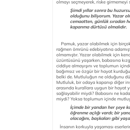
olmayı seçmeyerek, riske girmemeyi s
Şimdi yıllar sonra bu huzurs
olduğunu biliyorum. Yazar olm
cemaatten, günlük sıradan ha
kapanma dürtüsü olmalıdır.
Pamuk, yazar olabilmek için birçok 
rağmen ömrünü edebiyatına adamıştır
olmamıştır. Yazar olabilmek için ke
üzüntüsünü yaşarken, babasına kızgınl
ciddiye almayışını ve toplumun için
bağımsız ve özgür bir hayat kurduğ
belki de. Mutluluğun ne olduğunu dü
Mutluluk, bir odaya kapanıp diğer i
arasında kurallara uygun bir hayat
sağlayabilir miydi? Babasını ne kada
miydi? Yoksa toplumun içinde mutluy
İçimde bir yandan her şeye ka
öğrenme açlığı vardı; bir yan
olacağını, başkaları gibi y
İnsanın korkuyla yaşaması eserlerine