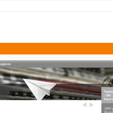
loglarım
Topla
: 280
Kayıt 
1992 y
İlkoku