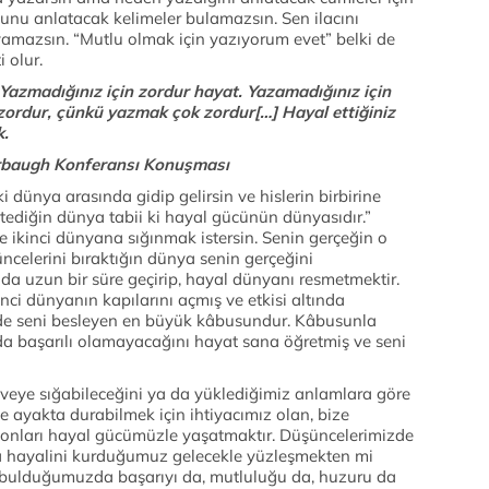
unu anlatacak kelimeler bulamazsın. Sen ilacını
yamazsın. “Mutlu olmak için yazıyorum evet” belki de
 olur.
Yazmadığınız için zordur hayat. Yazamadığınız için
 zordur, çünkü yazmak çok zordur[…] Hayal ettiğiniz
k.
erbaugh Konferansı Konuşması
dünya arasında gidip gelirsin ve hislerin birbirine
stediğin dünya tabii ki hayal gücünün dünyasıdır.”
 ikinci dünyana sığınmak istersin. Senin gerçeğin o
üncelerini bıraktığın dünya senin gerçeğini
da uzun bir süre geçirip, hayal dünyanı resmetmektir.
nci dünyanın kapılarını açmış ve etkisi altında
i de seni besleyen en büyük kâbusundur. Kâbusunla
da başarılı olamayacağını hayat sana öğretmiş ve seni
eye sığabileceğini ya da yüklediğimiz anlamlara göre
 de ayakta durabilmek için ihtiyacımız olan, bize
nları hayal gücümüzle yaşatmaktır. Düşüncelerimizde
sa hayalini kurduğumuz gelecekle yüzleşmekten mi
bulduğumuzda başarıyı da, mutluluğu da, huzuru da