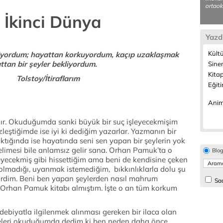
ortaoku
İkinci Dünya
Yazd
Kültü
miyordum; hayattan korkuyordum, kaçıp uzaklaşmak
ttan bir şeyler bekliyordum.
Sine
Kitap
Tolstoy/İtiraflarım
Eğiti
Anim
. Okuduğumda sanki büyük bir suç işleyecekmişim
zleştiğimde ise iyi ki dediğim yazarlar. Yazmanın bir
tığında ise hayatında seni sen yapan bir şeylerin yok
limesi bile anlamsız gelir sana. Orhan Pamuk’ta o
Blo
eyecekmiş gibi hissettiğim ama beni de kendisine çeken
lmadığı, uyanmak istemediğim, bıkkınlıklarla dolu şu
rdim. Beni ben yapan şeylerden nasıl mahrum
Sad
ir Orhan Pamuk kitabı almıştım. İşte o an tüm korkum
debiyatla ilgilenmek alınması gereken bir ilaca olan
ümleleri okuduğumda dedim ki ben neden daha önce