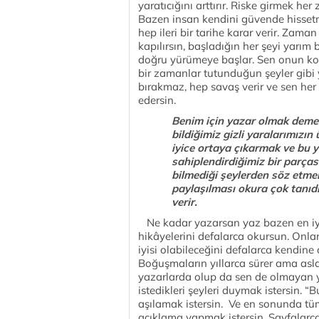
yaratıcığını arttırır. Riske girmek h
Bazen insan kendini güvende hissetme
hep ileri bir tarihe karar verir. Zama
kapılırsın, başladığın her şeyi yarım 
doğru yürümeye başlar. Sen onun ko
bir zamanlar tutunduğun şeyler gibi
bırakmaz, hep savaş verir ve sen her
edersin.
Benim için yazar olmak demek,
bildiğimiz gizli yaralarımızı
iyice ortaya çıkarmak ve bu ya
sahiplendirdiğimiz bir parçası
bilmediği şeylerden söz etmekt
paylaşılması okura çok tanıd
verir.
Ne kadar yazarsan yaz bazen en iyisi
hikâyelerini defalarca okursun. Onlar
iyisi olabileceğini defalarca kendine
Boğuşmaların yıllarca sürer ama asla
yazarlarda olup da sen de olmayan y
istedikleri şeyleri duymak istersin.
aşılamak istersin. Ve en sonunda tü
açıklama yapmak istersin. Sayfalarc