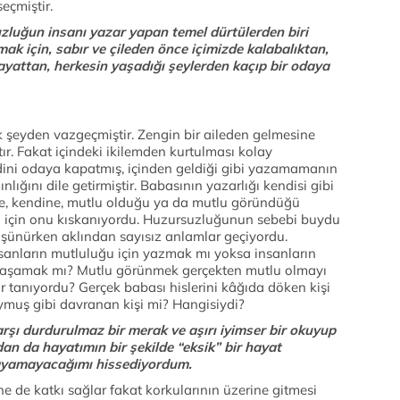
eçmiştir.
uzluğun insanı yazar yapan temel dürtülerden biri
ak için, sabır ve çileden önce içimizde kalabalıktan,
yattan, herkesin yaşadığı şeylerden kaçıp bir odaya
şeyden vazgeçmiştir. Zengin bir aileden gelmesine
. Fakat içindeki ikilemden kurtulması kolay
ndini odaya kapatmış, içinden geldiği gibi yazamamanın
ığını dile getirmiştir. Babasının yazarlığı kendisi gibi
de, kendine, mutlu olduğu ya da mutlu göründüğü
u için onu kıskanıyordu. Huzursuzluğunun sebebi buydu
şünürken aklından sayısız anlamlar geçiyordu.
nsanların mutluluğu için yazmak mı yoksa insanların
 yaşamak mı? Mutlu görünmek gerçekten mutlu olmayı
r tanıyordu? Gerçek babası hislerini kâğıda döken kişi
muş gibi davranan kişi mi? Hangisiydi?
rşı durdurulmaz bir merak ve aşırı iyimser bir okuyup
dan da hayatımın bir şekilde “eksik” bir hayat
aşayamayacağımı hissediyordum.
 de katkı sağlar fakat korkularının üzerine gitmesi