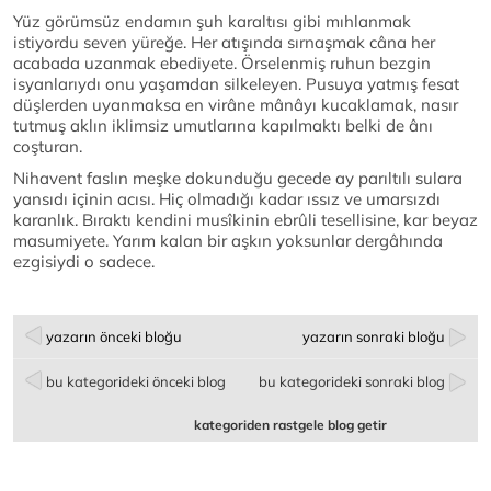
Yüz görümsüz endamın şuh karaltısı gibi mıhlanmak
istiyordu seven yüreğe. Her atışında sırnaşmak câna her
acabada uzanmak ebediyete. Örselenmiş ruhun bezgin
isyanlarıydı onu yaşamdan silkeleyen. Pusuya yatmış fesat
düşlerden uyanmaksa en virâne mânâyı kucaklamak, nasır
tutmuş aklın iklimsiz umutlarına kapılmaktı belki de ânı
coşturan.
Nihavent faslın meşke dokunduğu gecede ay parıltılı sulara
yansıdı içinin acısı. Hiç olmadığı kadar ıssız ve umarsızdı
karanlık. Bıraktı kendini musîkinin ebrûli tesellisine, kar beyaz
masumiyete. Yarım kalan bir aşkın yoksunlar dergâhında
ezgisiydi o sadece.
yazarın önceki bloğu
yazarın sonraki bloğu
bu kategorideki önceki blog
bu kategorideki sonraki blog
kategoriden rastgele blog getir