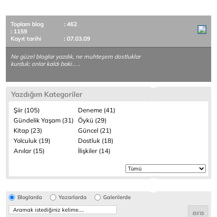
Toplam blog
: 462
: 1159
Kayıt tarihi
: 07.03.09
Ne güzel bloglar yazdık, ne muhteşem dostluklar
kurduk; onlar kaldı baki... ..
Yazdığım Kategoriler
Şiir (105)
Deneme (41)
Gündelik Yaşam (31)
Öykü (29)
Kitap (23)
Güncel (21)
Yolculuk (19)
Dostluk (18)
Anılar (15)
İlişkiler (14)
Bloglarda
Yazarlarda
Galerilerde