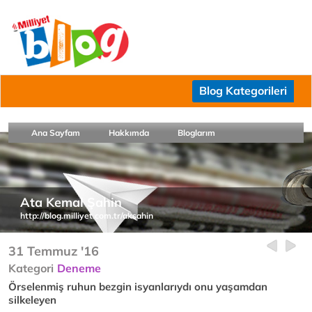
Blog Kategorileri
Ana Sayfam
Hakkımda
Bloglarım
Ata Kemal Şahin
http://blog.milliyet.com.tr/aksahin
31 Temmuz '16
Kategori
Deneme
Örselenmiş ruhun bezgin isyanlarıydı onu yaşamdan
silkeleyen