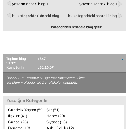
yazarın önceki bloğu
yazarın sonraki bloğu
bu kategorideki önceki blog
bu kategorideki sonraki blog
kategoriden rastgele blog getir
Toplam blog
: 347
: 1365
Kayıt tarihi
: 31.10.07
İstanbul 25 Temmuz : /… İşletme tahsil ettim. Özel
ilgi alanım olduğu için 2 yıl Psikoloji okudum..
Yazdığım Kategoriler
Gündelik Yaşam (59)
Şiir (51)
İlişkiler (41)
Haber (29)
Güncel (26)
Siyaset (16)
Deneme (13)
Aşk - Evlilik (12)