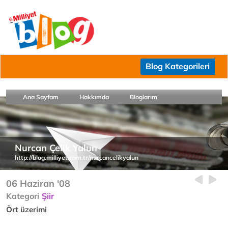
Blog Kategorileri
Ana Sayfam
Hakkımda
Bloglarım
Nurcan Çelik Yalun
http://blog.milliyet.com.tr/nurcancelikyalun
06 Haziran '08
Kategori
Şiir
Ört üzerimi