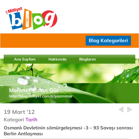
Blog Kategorileri
Ana Sayfam
Hakkımda
Bloglarım
Mehmet Sinan Gür
http://blog.milliyet.com.tr/yazmimar
19 Mart '12
Kategori
Tarih
Osmanlı Devletinin sömürgeleşmesi -3 – 93 Savaşı sonrası
Berlin Antlaşması